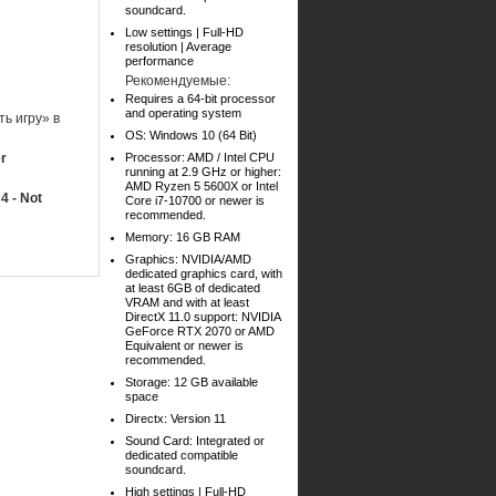
soundcard.
Low settings | Full-HD
resolution | Average
performance
Рекомендуемые:
Requires a 64-bit processor
and operating system
ь игру» в
OS: Windows 10 (64 Bit)
r
Processor: AMD / Intel CPU
running at 2.9 GHz or higher:
AMD Ryzen 5 5600X or Intel
4 - Not
Core i7-10700 or newer is
recommended.
Memory: 16 GB RAM
Graphics: NVIDIA/AMD
dedicated graphics card, with
at least 6GB of dedicated
VRAM and with at least
DirectX 11.0 support: NVIDIA
GeForce RTX 2070 or AMD
Equivalent or newer is
recommended.
Storage: 12 GB available
space
Directx: Version 11
Sound Card: Integrated or
dedicated compatible
soundcard.
High settings | Full-HD