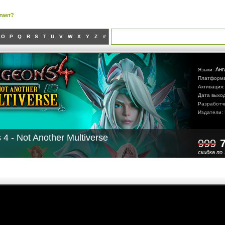
тает?
O
P
Q
R
S
T
U
V
W
X
Y
Z
#
Анг
Языки:
Платформ
Активация
Дата выхо
Разработч
Издатели:
4 - Not Another Multiverse
999
скидка по 