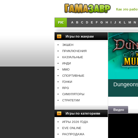
Как это рабо
A
B
C
D
E
F
G
H
I
J
K
L
M
N
Игры по жанрам
ЭКШЕН
ПРИКЛЮЧЕНИЯ
КАЗУАЛЬНЫЕ
ИНДИ
MMO
СПОРТИВНЫЕ
ГОНКИ
Dungeons 
RPG
СИМУЛЯТОРЫ
СТРАТЕГИИ
Видео
Игры по категориям
ИГРЫ 2026 ГОДА
EVE ONLINE
РАСПРОДАЖА