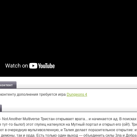
контент
 контенту дополнения требуется игра
Dungeons 4
- Not Another Multiverse Тристан открывает врата... и начинается ад. В поиска
е тут-то было!) этот глупец наткнулся на Мутный портал и открыл его (ой!). Тр
ют в очередную мультивселенную, и Талия делает поразительное открытие:
 демоны, так и орда. Есть только один выход — объединить силы Зла и Добра