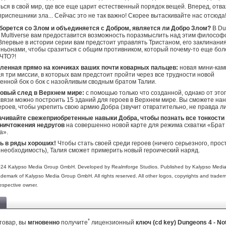
ься в свой мир, где все еще царит естественный порядок вещей. Вперед, отв
.. приспешники зла... Сейчас это не так важно! Скорее вытаскивайте нас отсюда
 борется со Злом и объединяется с Добром, является ли Добро Злом?
В Du
r Multiverse вам предоставится возможность поразмыслить над этим философ
Впервые в истории серии вам предстоит управлять Тристаном, его заклинани
ньонами, чтобы сразиться с общим противником, который почему-то еще бол
 ЧТО?!
ленная прямо на кончиках ваших почти коварных пальцев:
новая мини-кам
 три миссии, в которых вам предстоит пройти через все трудности новой
енной бок о бок с назойливым сводным братом Талии.
новый след в Верхнем мире:
с помощью только что созданной, однако от это
связи можно построить 15 зданий для героев в Верхнем мире. Вы сможете на
ероев, чтобы укрепить свою армию Добра (звучит отвратительно, не правда ли
тачивайте свежеприобретенные навыки Добра, чтобы познать все тонкости
уничтожения недругов
на совершенно новой карте для режима схватки «Брат 
а».
ь в ряды хороших!
Чтобы стать своей среди героев (ничего серьезного, прос
необходимость), Талия сможет примерить новый героический наряд.
24 Kalypso Media Group GmbH. Developed by Realmforge Studios. Published by Kalypso Med
demark of Kalypso Media Group GmbH. All rights reserved. All other logos, copyrights and trade
respective owner.
*
товар, вы
мгновенно
получите
лицензионный
ключ (cd key) Dungeons 4 - No