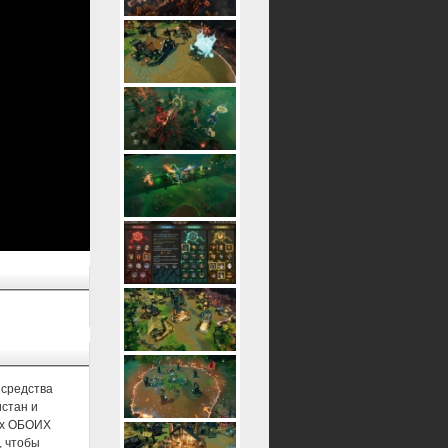
х средства
истан и
 их ОБОИХ
, чтобы