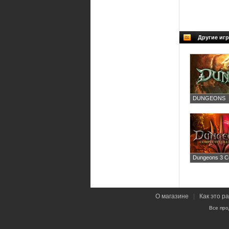
Другие иг
DUNGEONS
Dungeons 3 Co
О магазине
|
Как это р
Все про