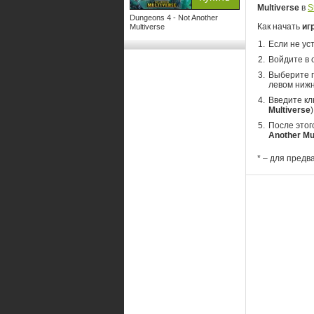
Multiverse
в
S
Dungeons 4 - Not Another
Как начать
иг
Multiverse
Если не ус
Войдите в 
Выберите п
левом нижн
Введите кл
Multiverse
)
После этог
Another Mu
* – для предв