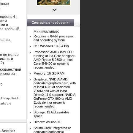
ажные
!
ngeons 4 -
ским
Системные требования
ями и
ее злобный,
Минимальные:
Requires a 64-bit processor
пания,
and operating system
OS: Windows 10 (64 Bit)
Processor: AMD / Intel CPU
го не менее
running at 2.8 GHz or higher:
нимать и
AMD Ryzen 5 2600 or Intel
?).
Core i5-8400 or newer is
recommended.
 совместной
и сестра -
Memory: 16 GB RAM
Graphics: NVIDIA/AMD
dedicated graphics card, with
то
at least 4GB of dedicated
VRAM and with at least
DirectX 11.0 support: NVIDIA
ia Group GmbH.
GeForce GTX 960 or AMD
Equivalent or newer is
marks are
recommended.
Storage: 12 GB available
space
Directx: Version 11
Sound Card: Integrated or
t Another
dedicated compatible