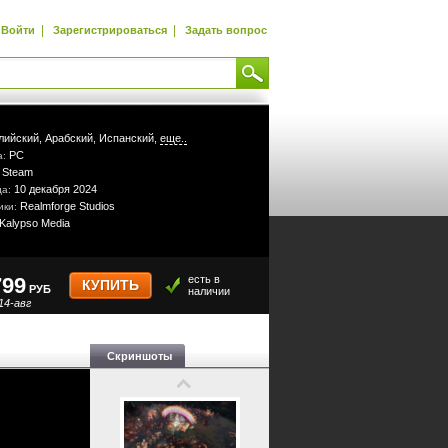
|
|
Войти
Зарегистрироваться
Задать вопрос
лийский,
Арабский,
Испанский,
еще..
PC
а:
Steam
:
10 декабря 2024
да:
Realmforge Studios
ики:
Kalypso Media
799
есть в
КУПИТЬ
РУБ
наличии
14-авг
Скриншоты