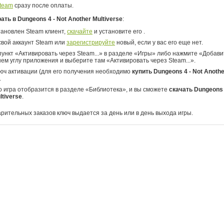
team
сразу после оплаты.
рать в Dungeons 4 - Not Another Multiverse
:
тановлен Steam клиент,
скачайте
и установите его .
свой аккаунт Steam или
зарегистрируйте
новый, если у вас его еще нет.
ункт «Активировать через Steam...» в разделе «Игры» либо нажмите «Добавит
ем углу приложения и выберите там «Активировать через Steam...».
юч активации (для его получения необходимо
купить Dungeons 4 - Not Anothe
.
о игра отобразится в разделе «Библиотека», и вы сможете
скачать Dungeons 
ltiverse
.
арительных заказов ключ выдается за день или в день выхода игры.