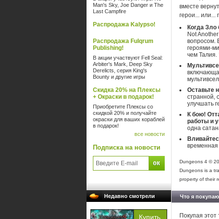
Man's Sky, Joe Danger и The
вместе вернут
Last Campfire
герои... или.
Распродажа Kalypso!
Когда Зло
Not Anothe
Распродажа Fulqrum
вопросом. 
Publishing!
героями-ми
чем Талия.
В акции участвуют Fell Seal:
Arbiter's Mark, Deep Sky
Мультивсе
Derelicts, серия King's
включающая
Bounty и другие игры
мультивсел
Скидка 20% на Плексы
Оставьте 
+ Окраски в подарок!
странной, 
улучшать г
Приобретите Плексы со
скидкой 20% и получайте
К бою! От
окраски для ваших кораблей
работы и 
в подарок!
одна сатан
все новости
Вливайтес
временная 
Подписка на новости
Dungeons 4 © 20
Dungeons is a tra
property of their 
Недавно смотрели
Что я покупаю
Покупая этот 