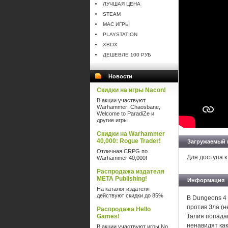
ЛУЧШАЯ ЦЕНА
STEAM
MAC ИГРЫ
PLAYSTATION
XBOX
ДЕШЕВЛЕ 100 РУБ
Новости
Скидки на игры Nacon!
В акции участвуют
Warhammer: Chaosbane,
Welcome to ParadiZe и
другие игры
Скидки на Warhammer
40,000: Rogue Trader!
Загружаемый 
Отличная CRPG по
Для доступа к
Warhammer 40,000!
Распродажа издателя
META Publishing!
Информация
На каталог издателя
действуют скидки до 85%
В Dungeons 4 
против Зла (н
Распродажа Hello
Games!
Талия попада
ненавидят как
В акции участвуют игры No