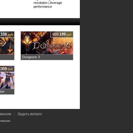
resolution | Average
performance
108
999
199
руб
руб
Dungeons 3
2309
руб
ion
кансии
|
Задать вопрос
оворам.