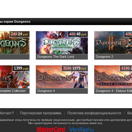
ры серии Dungeons
249
24
489
48
435
руб
руб
Dungeons The Dark Lord
Dungeons 2
1399
3599
1979
4199
руб
руб
mplete Collection
Dungeons 4
Dungeons 4 - Deluxe Edit
аботает?
|
Партнерская программа
|
Политика конфиденциальности
|
Ва
даваемые игры получены по прямым лицензионным, дистрибьюторским или дилерским дог
Мы гарантируем легальность получаемых вами игр.