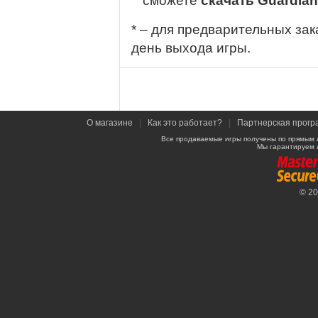
сможете
скачать Guardians
* – для предварительных зак
день выхода игры.
О магазине
|
Как это работает?
|
Партнерская прогр
Все продаваемые игры получены по прямым 
Мы гарантируем 
© 2