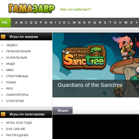
Как это работает?
A
B
C
D
E
F
G
H
I
J
K
L
M
N
O
P
Q
R
S
T
U
V
W
X
Y
Игры по жанрам
ЭКШЕН
ПРИКЛЮЧЕНИЯ
КАЗУАЛЬНЫЕ
ИНДИ
MMO
СПОРТИВНЫЕ
ГОНКИ
Guardians of the Sanctree
RPG
СИМУЛЯТОРЫ
СТРАТЕГИИ
Видео
Игры по категориям
ИГРЫ 2026 ГОДА
EVE ONLINE
РАСПРОДАЖА