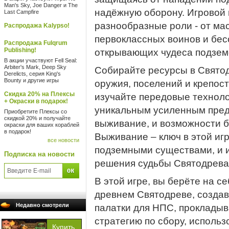
Man's Sky, Joe Danger и The
надёжную оборону. Игровой 
Last Campfire
разнообразные роли - от ма
Распродажа Kalypso!
первоклассных воинов и бе
Распродажа Fulqrum
Publishing!
открывающих чудеса подзем
В акции участвуют Fell Seal:
Arbiter's Mark, Deep Sky
Собирайте ресурсы в Святод
Derelicts, серия King's
Bounty и другие игры
оружия, поселений и крепост
Скидка 20% на Плексы
изучайте передовые техноло
+ Окраски в подарок!
уникальным усиленным пре
Приобретите Плексы со
скидкой 20% и получайте
выживание, и возможности б
окраски для ваших кораблей
в подарок!
Выживание – ключ в этой игр
все новости
подземными существами, и и
Подписка на новости
решения судьбы Святодрева
В этой игре, вы берёте на с
древнем Святодреве, создав
Недавно смотрели
палатки для НПС, проклады
стратегию по сбору, исполь