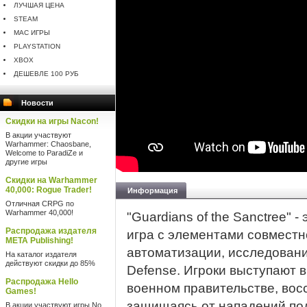
ЛУЧШАЯ ЦЕНА
STEAM
MAC ИГРЫ
PLAYSTATION
XBOX
ДЕШЕВЛЕ 100 РУБ
Новости
Скидки на игры Nacon!
В акции участвуют
Warhammer: Chaosbane,
Welcome to ParadiZe и
другие игры
Скидки на Warhammer
40,000: Rogue Trader!
Информация
Отличная CRPG по
Warhammer 40,000!
"Guardians of the Sanctree" 
Распродажа издателя
игра с элементами совместн
META Publishing!
автоматизации, исследовани
На каталог издателя
действуют скидки до 85%
Defense. Игроки выступают в
Распродажа Hello
военном правительстве, вос
Games!
защищаясь от нападений по
В акции участвуют игры No