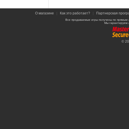
О магазине
|
Как это работает?
|
Партнерская прогр
Все продаваемые игры получены по прямым 
Мы гарантируем 
© 2