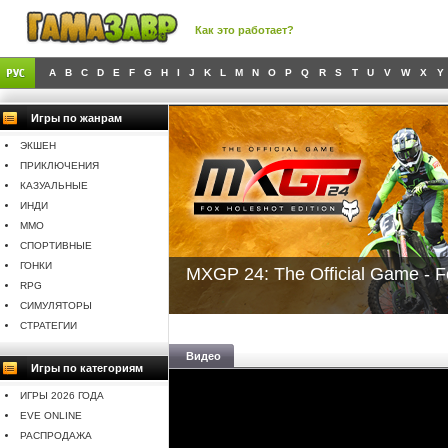
Как это работает?
A
B
C
D
E
F
G
H
I
J
K
L
M
N
O
P
Q
R
S
T
U
V
W
X
Y
Игры по жанрам
ЭКШЕН
ПРИКЛЮЧЕНИЯ
КАЗУАЛЬНЫЕ
ИНДИ
MMO
СПОРТИВНЫЕ
ГОНКИ
MXGP 24: The Official Game - F
RPG
СИМУЛЯТОРЫ
СТРАТЕГИИ
Видео
Игры по категориям
ИГРЫ 2026 ГОДА
EVE ONLINE
РАСПРОДАЖА