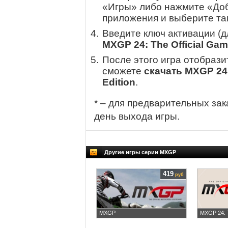
«Игры» либо нажмите «Доб
приложения и выберите там
Введите ключ активации (
MXGP 24: The Official Gam
После этого игра отобрази
сможете
скачать MXGP 24:
Edition
.
* – для предварительных зак
день выхода игры.
Другие игры серии MXGP
419
руб
MXGP
MXGP 24: T