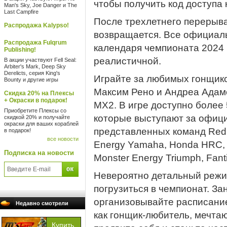
чтобы получить код доступа 
Man's Sky, Joe Danger и The
Last Campfire
После трехлетнего перерыв
Распродажа Kalypso!
возвращается. Все официаль
Распродажа Fulqrum
календаря чемпионата 2024 
Publishing!
реалистичной.
В акции участвуют Fell Seal:
Arbiter's Mark, Deep Sky
Derelicts, серия King's
Играйте за любимых гонщик
Bounty и другие игры
Максим Рено и Андреа Адамо
Скидка 20% на Плексы
+ Окраски в подарок!
MX2. В игре доступно более 
Приобретите Плексы со
которые выступают за офиц
скидкой 20% и получайте
окраски для ваших кораблей
представленных команд Red 
в подарок!
все новости
Energy Yamaha, Honda HRC, 
Подписка на новости
Monster Energy Triumph, Fant
Невероятно детальный режи
погрузиться в чемпионат. З
организовывайте расписание
Недавно смотрели
как гонщик-любитель, мечта