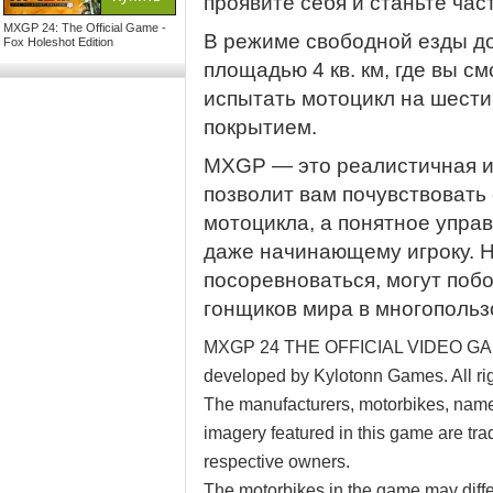
проявите себя и станьте ча
MXGP 24: The Official Game -
В режиме свободной езды д
Fox Holeshot Edition
площадью 4 кв. км, где вы с
испытать мотоцикл на шести
покрытием.
MXGP — это реалистичная иг
позволит вам почувствовать
мотоцикла, а понятное упра
даже начинающему игроку. Ну
посоревноваться, могут поб
гонщиков мира в многопольз
MXGP 24 THE OFFICIAL VIDEO GAME
developed by Kylotonn Games. All rig
The manufacturers, motorbikes, name
imagery featured in this game are tra
respective owners.
The motorbikes in the game may diffe