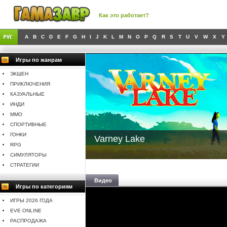
Как это работает?
A
B
C
D
E
F
G
H
I
J
K
L
M
N
O
P
Q
R
S
T
U
V
W
X
Y
Игры по жанрам
ЭКШЕН
ПРИКЛЮЧЕНИЯ
КАЗУАЛЬНЫЕ
ИНДИ
MMO
СПОРТИВНЫЕ
ГОНКИ
Varney Lake
RPG
СИМУЛЯТОРЫ
СТРАТЕГИИ
Видео
Игры по категориям
ИГРЫ 2026 ГОДА
EVE ONLINE
РАСПРОДАЖА