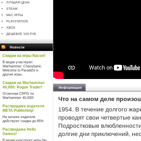
ЛУЧШАЯ ЦЕНА
STEAM
MAC ИГРЫ
PLAYSTATION
XBOX
ДЕШЕВЛЕ 100 РУБ
Новости
Скидки на игры Nacon!
В акции участвуют
Warhammer: Chaosbane,
Welcome to ParadiZe и
другие игры
Скидки на Warhammer
40,000: Rogue Trader!
Информация
Отличная CRPG по
Warhammer 40,000!
Что на самом деле произо
Распродажа издателя
1954. В течение долгого жар
META Publishing!
проводят свои четвертые ка
На каталог издателя
действуют скидки до 85%
Подростковые влюбленности
Распродажа Hello
долгие дни приключений, не
Games!
В акции участвуют игры No