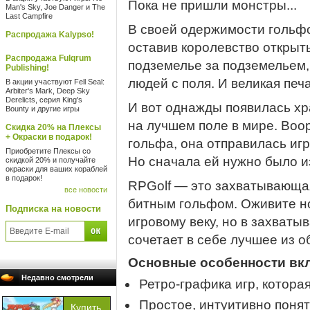
Пока не пришли монстры...
Man's Sky, Joe Danger и The
Last Campfire
В своей одержимости гольф
Распродажа Kalypso!
оставив королевство открыты
Распродажа Fulqrum
подземелье за ​​подземельем
Publishing!
людей с поля. И великая печ
В акции участвуют Fell Seal:
Arbiter's Mark, Deep Sky
Derelicts, серия King's
И вот однажды появилась х
Bounty и другие игры
на лучшем поле в мире. Воо
Скидка 20% на Плексы
+ Окраски в подарок!
гольфа, она отправилась игр
Приобретите Плексы со
Но сначала ей нужно было из
скидкой 20% и получайте
окраски для ваших кораблей
в подарок!
RPGolf — это захватывающая
все новости
битным гольфом. Оживите н
Подписка на новости
игровому веку, но в захват
сочетает в себе лучшее из о
Основные особенности вк
Недавно смотрели
Ретро-графика игр, которая
Простое, интуитивно поня