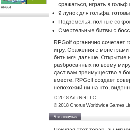
сражаться, играть в гольф
RPGolf
9 лунок для гольфа, готовы
Подземелья, полные сокро
Смертельные битвы с босс
RPGolf органично сочетает 
игру. Сражения с монстрами
бить мяч дальше. Открытие 
разбросанных по всему миру,
даст вам преимущество в бо
вместе, RPGolf создает сове
непохожий ни на что, виденн
© 2018 ArticNet LLC.
© 2018 Chorus Worldwide Games Li
Что я покупаю
Покупая этот товар, вы
мгно