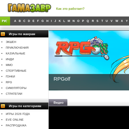
Как это работает?
A
B
C
D
E
F
G
H
I
J
K
L
M
N
O
P
Q
R
S
T
U
V
W
X
Y
Игры по жанрам
ЭКШЕН
ПРИКЛЮЧЕНИЯ
КАЗУАЛЬНЫЕ
ИНДИ
MMO
СПОРТИВНЫЕ
ГОНКИ
RPGolf
RPG
СИМУЛЯТОРЫ
СТРАТЕГИИ
Видео
Игры по категориям
ИГРЫ 2026 ГОДА
EVE ONLINE
РАСПРОДАЖА