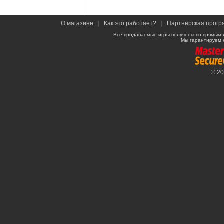
О магазине
|
Как это работает?
|
Партнерская прогр
Все продаваемые игры получены по прямым 
Мы гарантируем 
© 2