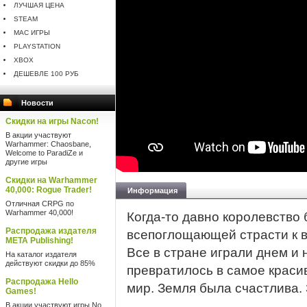
ЛУЧШАЯ ЦЕНА
STEAM
MAC ИГРЫ
PLAYSTATION
XBOX
ДЕШЕВЛЕ 100 РУБ
Новости
Скидки на игры Nacon!
В акции участвуют
Warhammer: Chaosbane,
Welcome to ParadiZe и
другие игры
Скидки на Warhammer
40,000: Rogue Trader!
Информация
Отличная CRPG по
Warhammer 40,000!
Когда-то давно королевство
Распродажа издателя
всепоглощающей страсти к 
META Publishing!
Все в стране играли днем ​​и
На каталог издателя
действуют скидки до 85%
превратилось в самое красив
Распродажа Hello
мир. Земля была счастлива.
Games!
В акции участвуют игры No