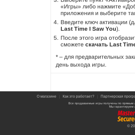
«Игры» либо нажмите «Доб
приложения и выберите там
Введите ключ активации (
Last Time I Saw You
).
После этого игра отобрази
сможете
скачать Last Tim
* – для предварительных зак
день выхода игры.
О магазине
|
Как это работает?
|
Партнерская прогр
Все продаваемые игры получены по прямым 
Мы гарантируем 
© 2