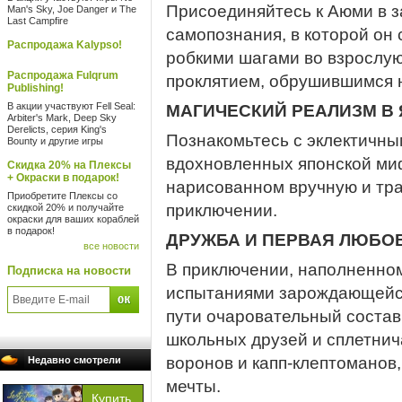
Присоединяйтесь к Аюми в 
Man's Sky, Joe Danger и The
Last Campfire
самопознания, в которой он
Распродажа Kalypso!
робкими шагами во взрослую
Распродажа Fulqrum
проклятием, обрушившимся н
Publishing!
В акции участвуют Fell Seal:
МАГИЧЕСКИЙ РЕАЛИЗМ В 
Arbiter's Mark, Deep Sky
Derelicts, серия King's
Познакомьтесь с эклектичны
Bounty и другие игры
вдохновленных японской миф
Скидка 20% на Плексы
+ Окраски в подарок!
нарисованном вручную и тр
Приобретите Плексы со
приключении.
скидкой 20% и получайте
окраски для ваших кораблей
в подарок!
ДРУЖБА И ПЕРВАЯ ЛЮБО
все новости
В приключении, наполненно
Подписка на новости
испытаниями зарождающейся
пути очаровательный состав
школьных друзей и сплетни
воронов и капп-клептоманов
Недавно смотрели
мечты.