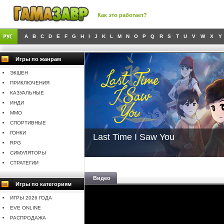
Как это работает?
A
B
C
D
E
F
G
H
I
J
K
L
M
N
O
P
Q
R
S
T
U
V
W
X
Y
Игры по жанрам
ЭКШЕН
ПРИКЛЮЧЕНИЯ
КАЗУАЛЬНЫЕ
ИНДИ
MMO
СПОРТИВНЫЕ
ГОНКИ
Last Time I Saw You
RPG
СИМУЛЯТОРЫ
СТРАТЕГИИ
Видео
Игры по категориям
ИГРЫ 2026 ГОДА
EVE ONLINE
РАСПРОДАЖА