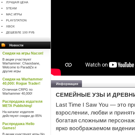
ЛУЧШАЯ ЦЕНА
STEAM
MAC ИГРЫ
PLAYSTATION
XBOX
ДЕШЕВЛЕ 100 РУБ
Новости
Скидки на игры Nacon!
В акции участвуют
Warhammer: Chaosbane,
Welcome to ParadiZe и
другие игры
Скидки на Warhammer
40,000: Rogue Trader!
Информация
Отличная CRPG по
Warhammer 40,000!
СЕМЕЙНЫЕ УЗЫ И ДРЕВН
Распродажа издателя
Last Time I Saw You — это п
META Publishing!
взрослении, любви и принят
На каталог издателя
действуют скидки до 85%
богатая сложными персонажа
Распродажа Hello
ярко воображаемом видении 
Games!
В акции участвуют игры No