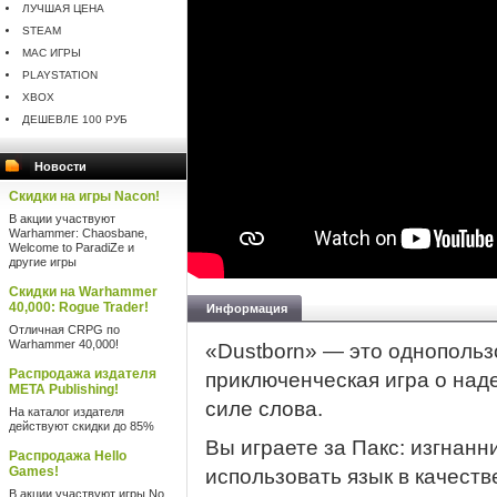
ЛУЧШАЯ ЦЕНА
STEAM
MAC ИГРЫ
PLAYSTATION
XBOX
ДЕШЕВЛЕ 100 РУБ
Новости
Скидки на игры Nacon!
В акции участвуют
Warhammer: Chaosbane,
Welcome to ParadiZe и
другие игры
Скидки на Warhammer
40,000: Rogue Trader!
Информация
Отличная CRPG по
Warhammer 40,000!
«Dustborn» — это однопольз
Распродажа издателя
приключенческая игра о наде
META Publishing!
силе слова.
На каталог издателя
действуют скидки до 85%
Вы играете за Пакс: изгнан
Распродажа Hello
Games!
использовать язык в качеств
В акции участвуют игры No