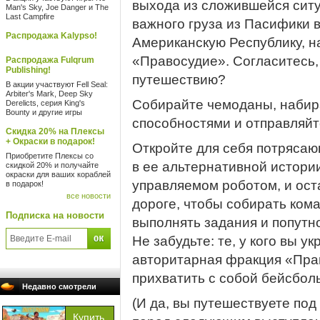
выхода из сложившейся ситу
Man's Sky, Joe Danger и The
Last Campfire
важного груза из Пасифики 
Распродажа Kalypso!
Американскую Республику, 
«Правосудие». Согласитесь, 
Распродажа Fulqrum
Publishing!
путешествию?
В акции участвуют Fell Seal:
Arbiter's Mark, Deep Sky
Собирайте чемоданы, набир
Derelicts, серия King's
Bounty и другие игры
способностями и отправляйте
Скидка 20% на Плексы
+ Окраски в подарок!
Откройте для себя потряса
Приобретите Плексы со
в ее альтернативной истори
скидкой 20% и получайте
окраски для ваших кораблей
управляемом роботом, и ост
в подарок!
все новости
дороге, чтобы собирать ком
Подписка на новости
выполнять задания и попутн
Не забудьте: те, у кого вы ук
авторитарная фракция «Прав
прихватить с собой бейсбол
Недавно смотрели
(И да, вы путешествуете под 