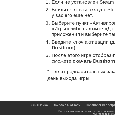
Если не установлен Steam
Войдите в свой аккаунт St
у вас его еще нет.
Выберите пункт «Активиров
«Игры» либо нажмите «Доб
приложения и выберите там
Введите ключ активации (
Dustborn
).
После этого игра отобрази
сможете
скачать Dustbor
* – для предварительных зак
день выхода игры.
О магазине
|
Как это работает?
|
Партнерская прогр
Все продаваемые игры получены по прямым 
Мы гарантируем 