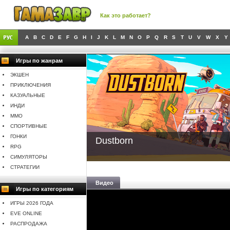
Как это работает?
A
B
C
D
E
F
G
H
I
J
K
L
M
N
O
P
Q
R
S
T
U
V
W
X
Y
Игры по жанрам
ЭКШЕН
ПРИКЛЮЧЕНИЯ
КАЗУАЛЬНЫЕ
ИНДИ
MMO
СПОРТИВНЫЕ
ГОНКИ
Dustborn
RPG
СИМУЛЯТОРЫ
СТРАТЕГИИ
Видео
Игры по категориям
ИГРЫ 2026 ГОДА
EVE ONLINE
РАСПРОДАЖА