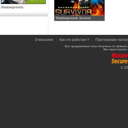
Shadowgrounds
Shadowgrounds Survivor
О магазине
|
Как это работает?
|
Партнерская прогр
Все продаваемые игры получены по прямым 
Мы гарантируем 
© 2