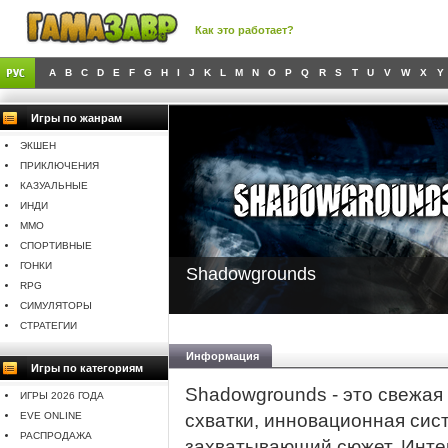
Как это работает?
A
B
C
D
E
F
G
H
I
J
K
L
M
N
O
P
Q
R
S
T
U
V
W
X
Y
Игры по жанрам
ЭКШЕН
ПРИКЛЮЧЕНИЯ
КАЗУАЛЬНЫЕ
ИНДИ
MMO
СПОРТИВНЫЕ
ГОНКИ
Shadowgrounds
RPG
СИМУЛЯТОРЫ
СТРАТЕГИИ
Информация
Игры по категориям
Shadowgrounds - это свежая
ИГРЫ 2026 ГОДА
EVE ONLINE
схватки, инновационная сис
РАСПРОДАЖА
захватывающий сюжет. Инте