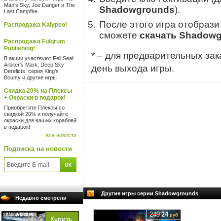
Man's Sky, Joe Danger и The
Shadowgrounds
).
Last Campfire
После этого игра отобрази
Распродажа Kalypso!
сможете
скачать Shadow
Распродажа Fulqrum
Publishing!
* – для предварительных зак
В акции участвуют Fell Seal:
Arbiter's Mark, Deep Sky
день выхода игры.
Derelicts, серия King's
Bounty и другие игры
Скидка 20% на Плексы
+ Окраски в подарок!
Приобретите Плексы со
скидкой 20% и получайте
окраски для ваших кораблей
в подарок!
все новости
Подписка на новости
Другие игры серии Shadowgrounds
Недавно смотрели
249
24
руб