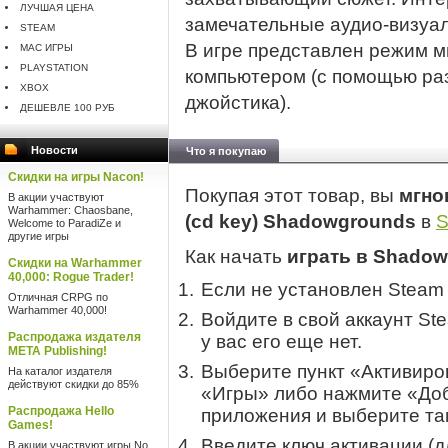
ЛУЧШАЯ ЦЕНА
замечательные аудио-визуал
STEAM
В игре представлен режим м
MAC ИГРЫ
PLAYSTATION
компьютером (с помощью ра
XBOX
джойстика).
ДЕШЕВЛЕ 100 РУБ
Новости
Что я покупаю
Скидки на игры Nacon!
Покупая этот товар, вы
мгно
В акции участвуют
Warhammer: Chaosbane,
(cd key) Shadowgrounds
в
S
Welcome to ParadiZe и
другие игры
Как начать
играть в Shado
Скидки на Warhammer
40,000: Rogue Trader!
Если не установлен Steam
Отличная CRPG по
Warhammer 40,000!
Войдите в свой аккаунт St
Распродажа издателя
у вас его еще нет.
META Publishing!
Выберите пункт «Активиров
На каталог издателя
действуют скидки до 85%
«Игры» либо нажмите «Доб
Распродажа Hello
приложения и выберите там
Games!
Введите ключ активации (
В акции участвуют игры No