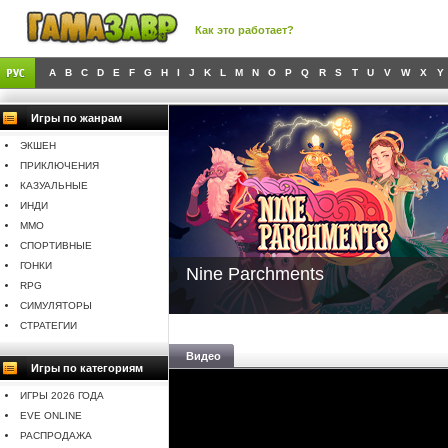
Как это работает?
A
B
C
D
E
F
G
H
I
J
K
L
M
N
O
P
Q
R
S
T
U
V
W
X
Y
Игры по жанрам
ЭКШЕН
ПРИКЛЮЧЕНИЯ
КАЗУАЛЬНЫЕ
ИНДИ
MMO
СПОРТИВНЫЕ
ГОНКИ
Nine Parchments
RPG
СИМУЛЯТОРЫ
СТРАТЕГИИ
Видео
Игры по категориям
ИГРЫ 2026 ГОДА
EVE ONLINE
РАСПРОДАЖА