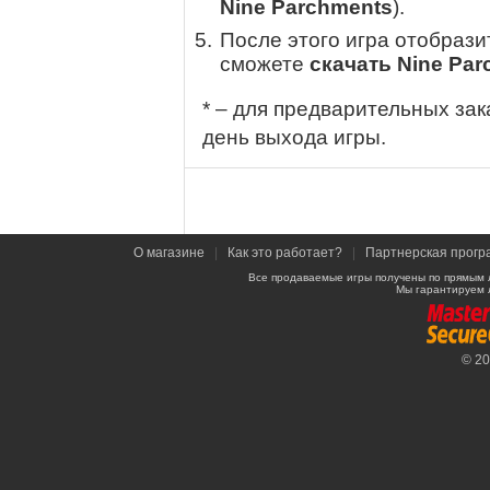
Nine Parchments
).
После этого игра отобрази
сможете
скачать Nine Pa
* – для предварительных зак
день выхода игры.
О магазине
|
Как это работает?
|
Партнерская прогр
Все продаваемые игры получены по прямым 
Мы гарантируем 
© 2