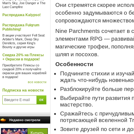
Man's Sky, Joe Danger и The
Они стремятся скорее испол
Last Campfire
особенно задумываются о бе
Распродажа Kalypso!
сопровождаются множеством 
Распродажа Fulqrum
Publishing!
Nine Parchments сочетает в 
В акции участвуют Fell Seal:
элементами RPG — развивай
Arbiter's Mark, Deep Sky
Derelicts, серия King's
магические трофеи, пополн
Bounty и другие игры
шляп и посохов.
Скидка 20% на Плексы
+ Окраски в подарок!
Особенности
Приобретите Плексы со
скидкой 20% и получайте
Подчините стихии и изучай
окраски для ваших кораблей
в подарок!
ждать что-нибудь новенько
все новости
Разблокируйте больше пер
Подписка на новости
Выбирайте пути развития 
мастерство.
Сражайтесь с причудливым
потрясающей вселенной Tr
Недавно смотрели
Зовите друзей по сети и д