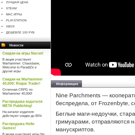
ЛУЧШАЯ ЦЕНА
STEAM
MAC ИГРЫ
PLAYSTATION
XBOX
ДЕШЕВЛЕ 100 РУБ
Новости
Скидки на игры Nacon!
В акции участвуют
Warhammer: Chaosbane,
Welcome to ParadiZe и
другие игры
Скидки на Warhammer
40,000: Rogue Trader!
Информация
Отличная CRPG по
Warhammer 40,000!
Nine Parchments — кооперат
Распродажа издателя
беспредела, от Frozenbyte, с
META Publishing!
На каталог издателя
Беглые маги-недоучки, стар
действуют скидки до 85%
гримуарами, отправляются н
Распродажа Hello
Games!
манускриптов.
В акции участвуют игры No