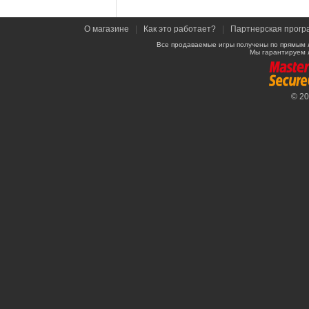
О магазине
|
Как это работает?
|
Партнерская прогр
Все продаваемые игры получены по прямым 
Мы гарантируем 
© 2