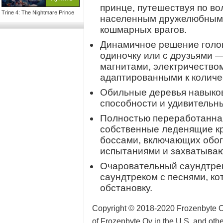
принце, путешествуя по 
Trine 4: The Nightmare Prince
населенным дружелюбными
кошмарных врагов.
Динамичное решение голо
одиночку или с друзьями —
магнитами, электричеством
адаптированными к количес
Обильные деревья навыков
способности и удивительн
Полностью переработанная
собственные леденящие кр
боссами, включающих обо
испытаниями и захватыва
Очаровательный саундтре
саундтреком с песнями, к
обстановку.
Copyright © 2018-2020 Frozenbyte Oy.
of Frozenbyte Oy in the U.S. and othe