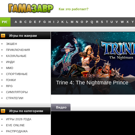
Как это работает?
A
B
C
D
E
F
G
H
I
J
K
L
M
N
O
P
Q
R
S
T
U
V
W
X
Y
Игры по жанрам
ЭКШЕН
ПРИКЛЮЧЕНИЯ
КАЗУАЛЬНЫЕ
ИНДИ
MMO
СПОРТИВНЫЕ
ГОНКИ
Trine 4: The Nightmare Prince
RPG
СИМУЛЯТОРЫ
СТРАТЕГИИ
Видео
Игры по категориям
ИГРЫ 2026 ГОДА
EVE ONLINE
РАСПРОДАЖА