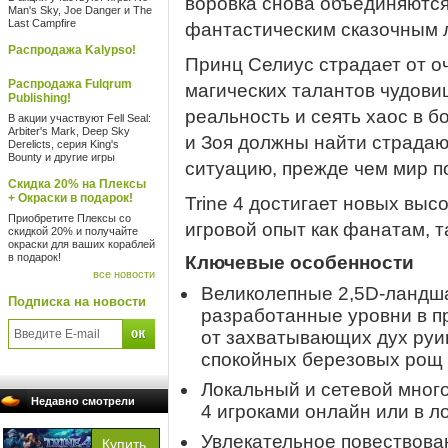
воровка снова объединяются
Man's Sky, Joe Danger и The
Last Campfire
фантастическим сказочным 
Распродажа Kalypso!
Принц Селиус страдает от оч
Распродажа Fulqrum
магических талантов чудови
Publishing!
реальность и сеять хаос в 
В акции участвуют Fell Seal:
Arbiter's Mark, Deep Sky
и Зоя должны найти страда
Derelicts, серия King's
Bounty и другие игры
ситуацию, прежде чем мир п
Скидка 20% на Плексы
+ Окраски в подарок!
Trine 4 достигает новых выс
Приобретите Плексы со
игровой опыт как фанатам, т
скидкой 20% и получайте
окраски для ваших кораблей
в подарок!
Ключевые особенности
все новости
Великолепные 2,5D-ландш
Подписка на новости
разработанные уровни в п
от захватывающих дух руи
спокойных березовых рощ 
Локальный и сетевой мног
Недавно смотрели
4 игроками онлайн или в л
Увлекательное повествова