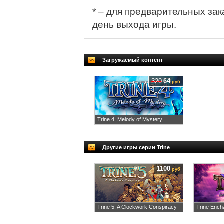
* – для предварительных зак
день выхода игры.
Загружаемый контент
320
64
руб
Trine 4: Melody of Mystery
Другие игры серии Trine
1100
руб
Trine 5: A Clockwork Conspiracy
Trine Encha