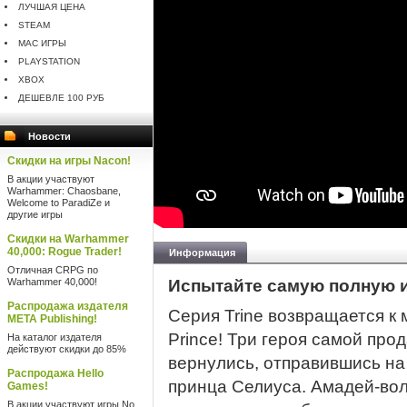
ЛУЧШАЯ ЦЕНА
STEAM
MAC ИГРЫ
PLAYSTATION
XBOX
ДЕШЕВЛЕ 100 РУБ
Новости
Скидки на игры Nacon!
В акции участвуют
Warhammer: Chaosbane,
Welcome to ParadiZe и
другие игры
Скидки на Warhammer
40,000: Rogue Trader!
Информация
Отличная CRPG по
Warhammer 40,000!
Испытайте самую полную из
Распродажа издателя
Серия Trine возвращается к м
META Publishing!
Prince! Три героя самой пр
На каталог издателя
действуют скидки до 85%
вернулись, отправившись на
Распродажа Hello
принца Селиуса. Амадей-вол
Games!
В акции участвуют игры No