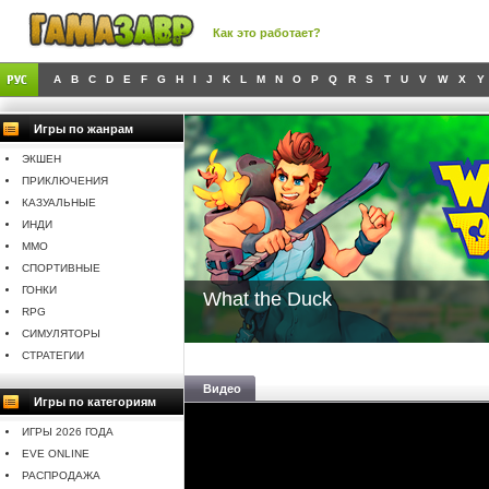
Как это работает?
A
B
C
D
E
F
G
H
I
J
K
L
M
N
O
P
Q
R
S
T
U
V
W
X
Y
Игры по жанрам
ЭКШЕН
ПРИКЛЮЧЕНИЯ
КАЗУАЛЬНЫЕ
ИНДИ
MMO
СПОРТИВНЫЕ
ГОНКИ
What the Duck
RPG
СИМУЛЯТОРЫ
СТРАТЕГИИ
Видео
Игры по категориям
ИГРЫ 2026 ГОДА
EVE ONLINE
РАСПРОДАЖА