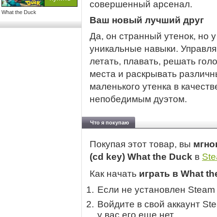
совершенный арсенал.
What the Duck
Ваш новый лучший друг
Да, он странный утенок, но 
уникальные навыки. Управля
летать, плавать, решать гол
места и раскрывать различн
маленького утенка в качеств
непобедимым дуэтом.
Что я покупаю
Покупая этот товар, вы
мгно
(cd key) What the Duck
в
St
Как начать
играть в What th
Если не установлен Steam
Войдите в свой аккаунт St
у вас его еще нет.