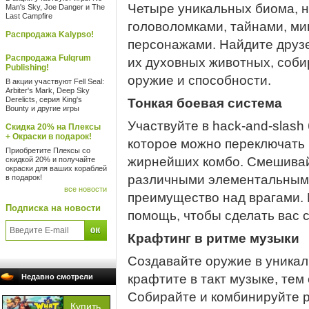
Четыре уникальных биома, н
Man's Sky, Joe Danger и The
Last Campfire
головоломками, тайнами, ми
Распродажа Kalypso!
персонажами. Найдите друзе
Распродажа Fulqrum
их духовных животных, соби
Publishing!
оружие и способности.
В акции участвуют Fell Seal:
Arbiter's Mark, Deep Sky
Derelicts, серия King's
Тонкая боевая система
Bounty и другие игры
Участвуйте в hack-and-slas
Скидка 20% на Плексы
+ Окраски в подарок!
которое можно переключать 
Приобретите Плексы со
жирнейших комбо. Смешивай
скидкой 20% и получайте
окраски для ваших кораблей
различными элементальным
в подарок!
все новости
преимущество над врагами. 
Подписка на новости
помощь, чтобы сделать вас с
Крафтинг в ритме музыки
Создавайте оружие в уникал
крафтите в такт музыке, тем
Недавно смотрели
Собирайте и комбинируйте р