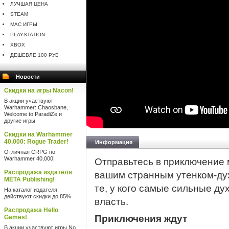
ЛУЧШАЯ ЦЕНА
STEAM
MAC ИГРЫ
PLAYSTATION
XBOX
ДЕШЕВЛЕ 100 РУБ
Новости
Скидки на игры Nacon!
В акции участвуют
Warhammer: Chaosbane,
Welcome to ParadiZe и
другие игры
Скидки на Warhammer
40,000: Rogue Trader!
Информация
Отличная CRPG по
Warhammer 40,000!
Отправьтесь в приключение 
Распродажа издателя
вашим странным утенком-дух
META Publishing!
те, у кого самые сильные ду
На каталог издателя
действуют скидки до 85%
власть.
Распродажа Hello
Приключения ждут
Games!
В акции участвуют игры No