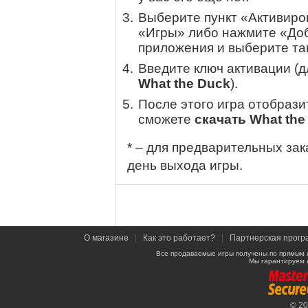
Выберите пункт «Активиров
«Игры» либо нажмите «Доб
приложения и выберите там
Введите ключ активации (
What the Duck
).
После этого игра отобрази
сможете
скачать What the
* – для предварительных зак
день выхода игры.
О магазине
|
Как это работает?
|
Партнерская прогр
Все продаваемые игры получены по прямым 
Мы гарантируем 
© 2