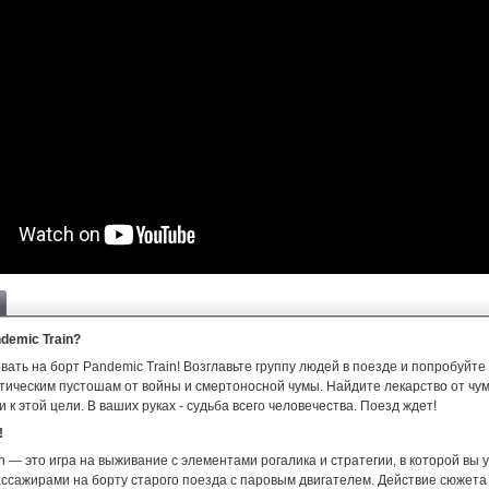
demic Train?
ать на борт Pandemic Train! Возглавьте группу людей в поезде и попробуйте
тическим пустошам от войны и смертоносной чумы. Найдите лекарство от чу
и к этой цели. В ваших руках - судьба всего человечества. Поезд ждет!
!
n — это игра на выживание с элементами рогалика и стратегии, в которой вы
ассажирами на борту старого поезда с паровым двигателем. Действие сюжета