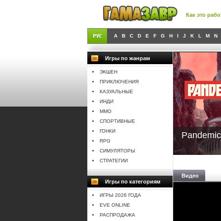
Как это рабо
A
B
C
D
E
F
G
H
I
J
K
L
M
N
Игры по жанрам
ЭКШЕН
ПРИКЛЮЧЕНИЯ
КАЗУАЛЬНЫЕ
ИНДИ
MMO
СПОРТИВНЫЕ
ГОНКИ
Pandemic
RPG
СИМУЛЯТОРЫ
СТРАТЕГИИ
Видео
Игры по категориям
ИГРЫ 2026 ГОДА
EVE ONLINE
РАСПРОДАЖА