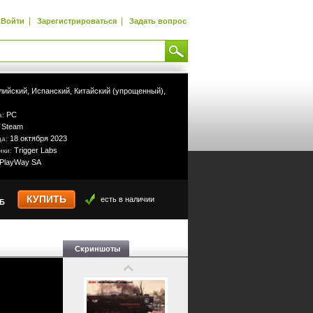
|
|
Войти
Зарегистрироваться
Задать вопрос
лийский,
Испанский,
Китайский (упрощенный),
PC
а:
Steam
:
18 октября 2023
да:
Trigger Labs
ики:
PlayWay SA
КУПИТЬ
есть в наличии
УБ
Скриншоты