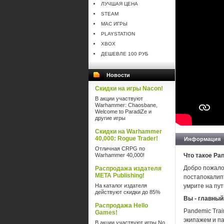
ЛУЧШАЯ ЦЕНА
STEAM
MAC ИГРЫ
PLAYSTATION
XBOX
ДЕШЕВЛЕ 100 РУБ
Новости
Скидки на игры Nacon!
В акции участвуют
Warhammer: Chaosbane,
Welcome to ParadiZe и
другие игры
Скидки на Warhammer
40,000: Rogue Trader!
Информация
Отличная CRPG по
Warhammer 40,000!
Что такое Pan
Добро пожалов
Распродажа издателя
META Publishing!
постапокалип
На каталог издателя
умрите на пут
действуют скидки до 85%
Вы - главный
Распродажа Hello
Pandemic Trai
Games!
экипажем и п
В акции участвуют игры No