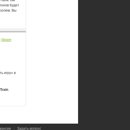
ством. Вы
гонов будет
тролем. Вы
в
Steam
ь игру» в
Train
.
кансии
|
Задать вопрос