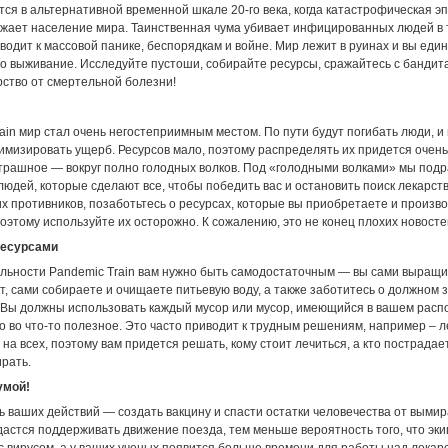
ся в альтернативной временной шкале 20-го века, когда катастрофическая э
ожает население мира. Таинственная чума убивает инфицированных людей в 
иводит к массовой панике, беспорядкам и войне. Мир лежит в руинах и вы еди
го выживание. Исследуйте пустоши, собирайте ресурсы, сражайтесь с бандит
рство от смертельной болезни!
ain мир стал очень негостеприимным местом. По пути будут погибать люди, и
имизировать ущерб. Ресурсов мало, поэтому распределять их придется очень
страшное — вокруг полно голодных волков. Под «голодными волками» мы под
юдей, которые сделают все, чтобы победить вас и остановить поиск лекарст
х противников, позаботьтесь о ресурсах, которые вы приобретаете и произв
оэтому используйте их осторожно. К сожалению, это не конец плохих новостей
ресурсами
альности Pandemic Train вам нужно быть самодостаточным — вы сами выращи
т, сами собираете и очищаете питьевую воду, а также заботитесь о должном 
 Вы должны использовать каждый мусор или мусор, имеющийся в вашем расп
о во что-то полезное. Это часто приводит к трудным решениям, например – л
 на всех, поэтому вам придется решать, кому стоит лечиться, а кто пострадае
рать.
умой!
 ваших действий — создать вакцину и спасти остатки человечества от вымир
дастся поддерживать движение поезда, тем меньше вероятность того, что эк