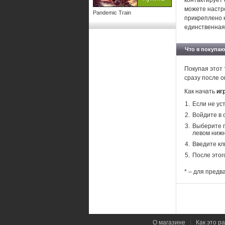
контактирует 
можете настро
Pandemic Train
прикреплено к
единственная
Что я покупаю
Покупая этот 
сразу после о
Как начать
иг
Если не ус
Войдите в 
Выберите п
левом нижн
Введите кл
После этог
* – для предв
О магазине
|
Как это р