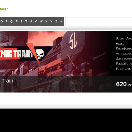
тает?
O
P
Q
R
S
T
U
V
W
X
Y
Z
#
Анг
Языки:
еще..
Платформ
Активация
Дата выхо
Разработч
Издатели:
 Train
620
Р