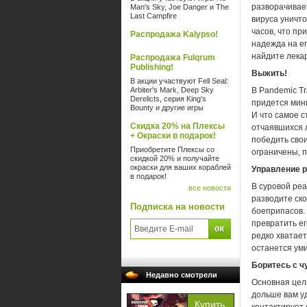
разворачивает
Man's Sky, Joe Danger и The
Last Campfire
вируса уничт
часов, что пр
Распродажа Kalypso!
надежда на е
найдите лека
Распродажа Fulqrum
Publishing!
Выжить!
В акции участвуют Fell Seal:
Arbiter's Mark, Deep Sky
В Pandemic Tr
Derelicts, серия King's
придется мин
Bounty и другие игры
И что самое 
Скидка 20% на Плексы
отчаявшихся л
+ Окраски в подарок!
победить свои
Приобретите Плексы со
ограничены, п
скидкой 20% и получайте
окраски для ваших кораблей
Управление 
в подарок!
В суровой ре
все новости
разводите ско
Подписка на новости
боеприпасов.
превратить ег
редко хватает
останется уми
Боритесь с ч
Недавно смотрели
Основная цель
дольше вам у