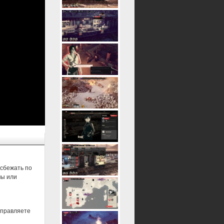
 сбежать по
мы или
 управляете