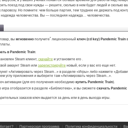
с вирусом, а у ваших ученых появится больше времени для работы над лекар
ить поезд под свои нужды — решите, сколько в нем будет людей и сколько ва
 паровозу. Но помните: чем больше партия, тем труднее ее держать под кон
 надежда человечества. Вы — последняя надежда… человечества.
*
товар, вы
мгновенно
получите
лицензионный
ключ (cd key) Pandemic Train
платы.
рать в Pandemic Train
:
тановлен Steam клиент,
скачайте
и установите его .
свой аккаунт Steam или
зарегистрируйте
новый, если у вас его еще нет.
ункт «Активировать через Steam...» в разделе «Игры» либо нажмите «Добавит
ем углу приложения и выберите там «Активировать через Steam...».
юч активации (для его получения необходимо
купить Pandemic Train
).
о игра отобразится в разделе «Библиотека», и вы сможете
скачать Pandemic 
арительных заказов ключ выдается за день или в день выхода игры.
аботает?
|
Партнерская программа
|
Политика конфиденциальности
|
Ва