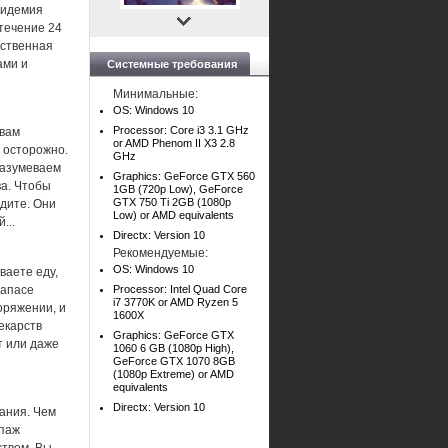
пидемия
течение 24
нственная
ами и
Системные требования
Минимальные:
OS: Windows 10
Processor: Core i3 3.1 GHz
 вам
or AMD Phenom II X3 2.8
 осторожно.
GHz
разумеваем
Graphics: GeForce GTX 560
ва. Чтобы
1GB (720p Low), GeForce
GTX 750 Ti 2GB (1080p
одите. Они
Low) or AMD equivalents
...
Directx: Version 10
Рекомендуемые:
OS: Windows 10
ваете еду,
запасе
Processor: Intel Quad Core
i7 3770K or AMD Ryzen 5
оряжении, и
1600X
екарств
Graphics: GeForce GTX
т или даже
1060 6 GB (1080p High),
GeForce GTX 1070 8GB
(1080p Extreme) or AMD
equivalents
Directx: Version 10
ания. Чем
ипаж