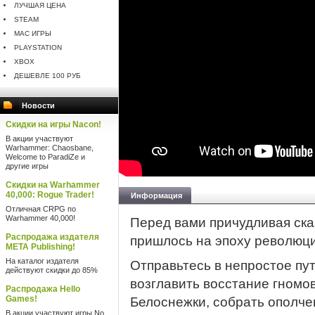
ЛУЧШАЯ ЦЕНА
STEAM
MAC ИГРЫ
PLAYSTATION
XBOX
ДЕШЕВЛЕ 100 РУБ
Новости
Скидки на игры Nacon!
В акции участвуют
Warhammer: Chaosbane,
Welcome to ParadiZe и
другие игры
Скидки на Warhammer
40,000: Rogue Trader!
Информация
Отличная CRPG по
Warhammer 40,000!
Перед вами причудливая сказ
Распродажа издателя
пришлось на эпоху революци
META Publishing!
На каталог издателя
Отправьтесь в непростое пу
действуют скидки до 85%
возглавить восстание гномо
Распродажа Hello
Games!
Белоснежки, собрать ополчен
В акции участвуют игры No