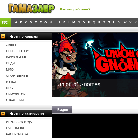
Как это работает?
A
B
C
D
E
F
G
H
I
J
K
L
M
N
O
P
Q
R
S
T
U
V
W
X
Y
Игры по жанрам
ЭКШЕН
ПРИКЛЮЧЕНИЯ
КАЗУАЛЬНЫЕ
ИНДИ
MMO
СПОРТИВНЫЕ
ГОНКИ
Union of Gnomes
RPG
СИМУЛЯТОРЫ
СТРАТЕГИИ
Видео
Игры по категориям
ИГРЫ 2026 ГОДА
EVE ONLINE
РАСПРОДАЖА