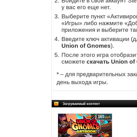
Войдите в свой аккаунт St
у вас его еще нет.
Выберите пункт «Активиров
«Игры» либо нажмите «Доб
приложения и выберите там
Введите ключ активации (
Union of Gnomes
).
После этого игра отобрази
сможете
скачать Union o
* – для предварительных зак
день выхода игры.
Загружаемый контент
165
руб