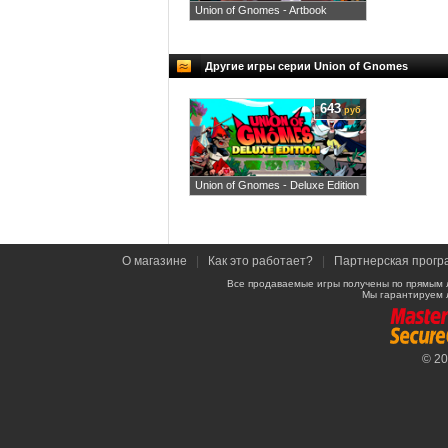
Union of Gnomes - Artbook
Другие игры серии Union of Gnomes
643
руб
Union of Gnomes - Deluxe Edition
О магазине
|
Как это работает?
|
Партнерская прогр
Все продаваемые игры получены по прямым 
Мы гарантируем 
© 2