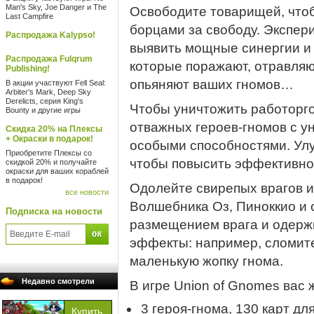
Man's Sky, Joe Danger и The
Освободите товарищей, что
Last Campfire
борцами за свободу. Экспер
Распродажа Kalypso!
выявить мощные синергии и 
Распродажа Fulqrum
которые поражают, отравляю
Publishing!
опьяняют ваших гномов…
В акции участвуют Fell Seal:
Arbiter's Mark, Deep Sky
Derelicts, серия King's
Чтобы уничтожить работорго
Bounty и другие игры
отважных героев-гномов с у
Скидка 20% на Плексы
+ Окраски в подарок!
особыми способностями. Ул
Приобретите Плексы со
чтобы повысить эффективно
скидкой 20% и получайте
окраски для ваших кораблей
в подарок!
Одолейте свирепых врагов и
все новости
Волшебника Оз, Пиноккио и 
Подписка на новости
размещением врага и одерж
эффекты: например, сломите
маленькую жопку гнома.
Недавно смотрели
В игре Union of Gnomes вас ж
3 героя-гнома, 130 карт д