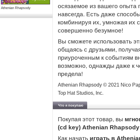
осязаемое из вашего опыта 
Athenian Rhapsody
навсегда. Есть даже способ
комбинируя их, умножая их 
совершенно безумное!
Вы сможете использовать эт
общаясь с друзьями, получа
приуроченным к событиям в
возможно, однажды даже к че
предела!
Athenian Rhapsody © 2021 Nico Papali
Top Hat Studios, Inc.
Что я покупаю
Покупая этот товар, вы
мгно
(cd key) Athenian Rhapsod
Как начать
играть в Atheni