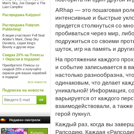
Man's Sky, Joe Danger и The
Last Campfire
ARhap — это пошаговая роле
Распродажа Kalypso!
интенсивные и быстрые укл
придется столкнуться со мн
Распродажа Fulqrum
Publishing!
пробиваться через мир, либ
В акции участвуют Fell Seal:
Arbiter's Mark, Deep Sky
подружиться со своими прот
Derelicts, серия King's
Bounty и другие игры
шуток, игр на память и друг
Скидка 20% на Плексы
На протяжении каждого про
+ Окраски в подарок!
Приобретите Плексы со
и событие записывается в в
скидкой 20% и получайте
окраски для ваших кораблей
настолько разнообразна, чт
в подарок!
одинаковым, что делает ка
все новости
уникальной! Информация, с
Подписка на новости
варьируется от каждого пер
взаимодействовали, а также 
герой пукнул.
Недавно смотрели
Каждый раз, когда вы завер
Рапсодию. Каждая «Рапсодия