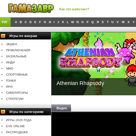
Как это работает?
A
B
C
D
E
F
G
H
I
J
K
L
M
N
O
P
Q
R
S
T
U
V
W
X
Y
Игры по жанрам
ЭКШЕН
ПРИКЛЮЧЕНИЯ
КАЗУАЛЬНЫЕ
ИНДИ
MMO
СПОРТИВНЫЕ
ГОНКИ
Athenian Rhapsody
RPG
СИМУЛЯТОРЫ
СТРАТЕГИИ
Видео
Игры по категориям
ИГРЫ 2026 ГОДА
EVE ONLINE
РАСПРОДАЖА