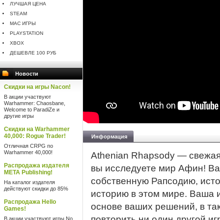
ЛУЧШАЯ ЦЕНА
STEAM
MAC ИГРЫ
PLAYSTATION
XBOX
ДЕШЕВЛЕ 100 РУБ
Новости
Скидки на игры Nacon!
В акции участвуют
Warhammer: Chaosbane,
Welcome to ParadiZe и
другие игры
Скидки на Warhammer
40,000: Rogue Trader!
Информация
Отличная CRPG по
Warhammer 40,000!
Athenian Rhapsody — свежая
Распродажа издателя
вы исследуете мир Афин! В
META Publishing!
собственную Рапсодию, исто
На каталог издателя
действуют скидки до 85%
историю в этом мире. Ваша 
Распродажа Hello
основе ваших решений, в та
Games!
повторить ни один другой иг
В акции участвуют игры No