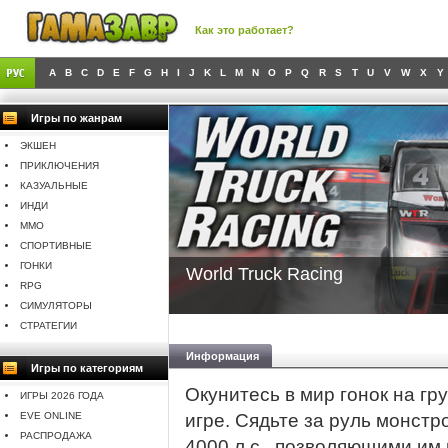
Как это работает?
A
B
C
D
E
F
G
H
I
J
K
L
M
N
O
P
Q
R
S
T
U
V
W
X
Y
Игры по жанрам
ЭКШЕН
ПРИКЛЮЧЕНИЯ
КАЗУАЛЬНЫЕ
ИНДИ
MMO
СПОРТИВНЫЕ
ГОНКИ
World Truck Racing
RPG
СИМУЛЯТОРЫ
СТРАТЕГИИ
Информация
Игры по категориям
Окунитесь в мир гонок на гр
ИГРЫ 2026 ГОДА
EVE ONLINE
игре. Сядьте за руль монст
РАСПРОДАЖА
4000 л.с., позволяющими им 