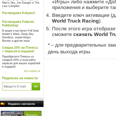
«Игры» либо нажмите «Доб
Man's Sky, Joe Danger и The
Last Campfire
приложения и выберите там
Распродажа Kalypso!
Введите ключ активации (
World Truck Racing
).
Распродажа Fulqrum
Publishing!
После этого игра отобрази
В акции участвуют Fell Seal:
сможете
скачать World Tr
Arbiter's Mark, Deep Sky
Derelicts, серия King's
Bounty и другие игры
* – для предварительных зак
Скидка 20% на Плексы
день выхода игры.
+ Окраски в подарок!
Приобретите Плексы со
скидкой 20% и получайте
окраски для ваших кораблей
в подарок!
все новости
Подписка на новости
Недавно смотрели