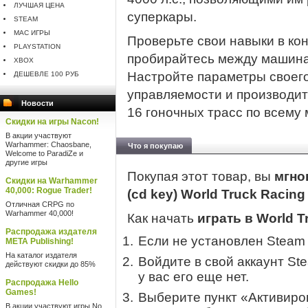
ЛУЧШАЯ ЦЕНА
суперкары.
STEAM
MAC ИГРЫ
Проверьте свои навыки в кон
PLAYSTATION
пробирайтесь между машинам
XBOX
Настройте параметры своего
ДЕШЕВЛЕ 100 РУБ
управляемости и производит
Новости
16 гоночных трасс по всему 
Скидки на игры Nacon!
В акции участвуют
Warhammer: Chaosbane,
Что я покупаю
Welcome to ParadiZe и
другие игры
Покупая этот товар, вы
мгно
Скидки на Warhammer
40,000: Rogue Trader!
(cd key) World Truck Racin
Отличная CRPG по
Warhammer 40,000!
Как начать
играть в World T
Распродажа издателя
Если не установлен Steam
META Publishing!
На каталог издателя
Войдите в свой аккаунт St
действуют скидки до 85%
у вас его еще нет.
Распродажа Hello
Games!
Выберите пункт «Активиров
В акции участвуют игры No