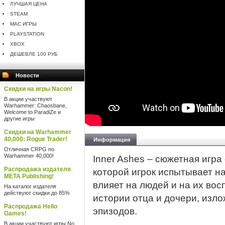
ЛУЧШАЯ ЦЕНА
STEAM
MAC ИГРЫ
PLAYSTATION
XBOX
ДЕШЕВЛЕ 100 РУБ
Новости
Скидки на игры Nacon!
В акции участвуют
Warhammer: Chaosbane,
Welcome to ParadiZe и
другие игры
Скидки на Warhammer
40,000: Rogue Trader!
Информация
Отличная CRPG по
Warhammer 40,000!
Inner Ashes – сюжетная игра
Распродажа издателя
которой игрок испытывает на
META Publishing!
влияет на людей и на их во
На каталог издателя
действуют скидки до 85%
истории отца и дочери, изл
Распродажа Hello
эпизодов.
Games!
В акции участвуют игры No