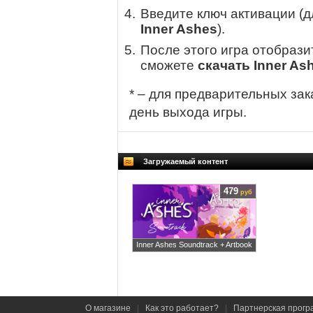
Введите ключ активации (
Inner Ashes
).
После этого игра отобрази
сможете
скачать Inner As
* – для предварительных зак
день выхода игры.
Загружаемый контент
479
руб
Inner Ashes Soundtrack + Artbook
О магазине
|
Как это работает?
|
Партнерская прогр