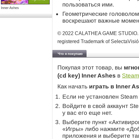
пользоваться ими.
Inner Ashes
Геометрические головолом
воскрешают важные момент
© 2022 CALATHEA GAME STUDIO. Pub
registered Trademark of SelectaVisió
Что я покупаю
Покупая этот товар, вы
мгно
(cd key) Inner Ashes
в
Stea
Как начать
играть в Inner A
Если не установлен Steam
Войдите в свой аккаунт St
у вас его еще нет.
Выберите пункт «Активиров
«Игры» либо нажмите «Доб
приложения и выберите там