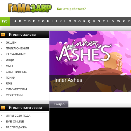
Как это работает?
A
B
C
D
E
F
G
H
I
J
K
L
M
N
O
P
Q
R
S
T
U
V
W
X
Y
Игры по жанрам
ЭКШЕН
ПРИКЛЮЧЕНИЯ
КАЗУАЛЬНЫЕ
ИНДИ
MMO
СПОРТИВНЫЕ
ГОНКИ
Inner Ashes
RPG
СИМУЛЯТОРЫ
СТРАТЕГИИ
Видео
Игры по категориям
ИГРЫ 2026 ГОДА
EVE ONLINE
РАСПРОДАЖА