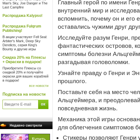
Главный герой по имени Ген
Man's Sky, Joe Danger и The
Last Campfire
внутренний мир и исследова
Распродажа Kalypso!
вспомнить, почему он и его 
оставались чужими друг друг
Распродажа Fulqrum
Publishing!
Исследуйте разум Генри, пр
В акции участвуют Fell Seal:
Arbiter's Mark, Deep Sky
фантастических островов, 
Derelicts, серия King's
Bounty и другие игры
симптомы болезни Альцгейме
Скидка 20% на Плексы
разгадывая головоломки.
+ Окраски в подарок!
Приобретите Плексы со
Узнайте правду о Генри и Эн
скидкой 20% и получайте
окраски для ваших кораблей
прошлого.
в подарок!
все новости
Поставьте себя на место че
Подписка на новости
Альцгеймера, и преодолевайт
повседневная жизнь.
Механика этой игры основан
Недавно смотрели
для облегчения симптомов б
Стикеры позволяют Генри у