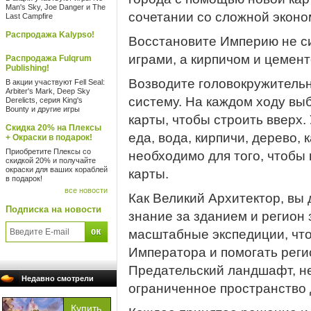
Man's Sky, Joe Danger и The
сочетании со сложной эконо
Last Campfire
Распродажа Kalypso!
Восстановите Империю не с
играми, а кирпичом и цемент
Распродажа Fulqrum
Publishing!
Возводите головокружительн
В акции участвуют Fell Seal:
Arbiter's Mark, Deep Sky
систему. На каждом ходу вы
Derelicts, серия King's
Bounty и другие игры
карты, чтобы строить вверх.
Скидка 20% на Плексы
еда, вода, кирпичи, дерево, 
+ Окраски в подарок!
Приобретите Плексы со
необходимо для того, чтобы 
скидкой 20% и получайте
окраски для ваших кораблей
карты.
в подарок!
все новости
Как Великий Архитектор, вы
Подписка на новости
знание за зданием и регион 
масштабные экспедиции, что
Императора и помогать реги
Предательский ландшафт, не
Недавно смотрели
ограниченное пространство 