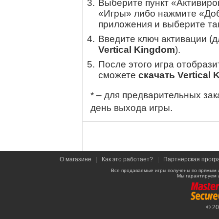
Выберите пункт «Активиров
«Игры» либо нажмите «Доб
приложения и выберите там
Введите ключ активации (
Vertical Kingdom
).
После этого игра отобрази
сможете
скачать Vertical
* – для предварительных зак
день выхода игры.
О магазине
|
Как это работает?
|
Партнерская прогр
Все продаваемые игры получены по прямым 
Мы гарантируем 
© 2