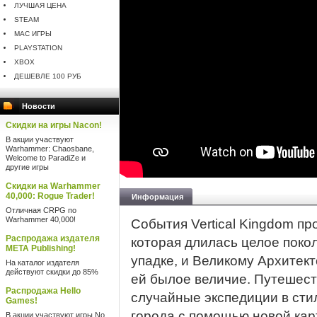
ЛУЧШАЯ ЦЕНА
STEAM
MAC ИГРЫ
PLAYSTATION
XBOX
ДЕШЕВЛЕ 100 РУБ
Новости
Скидки на игры Nacon!
В акции участвуют
Warhammer: Chaosbane,
Welcome to ParadiZe и
другие игры
Скидки на Warhammer
40,000: Rogue Trader!
Информация
Отличная CRPG по
Warhammer 40,000!
События Vertical Kingdom пр
Распродажа издателя
которая длилась целое поко
META Publishing!
упадке, и Великому Архитект
На каталог издателя
действуют скидки до 85%
ей былое величие. Путешест
Распродажа Hello
случайные экспедиции в сти
Games!
города с помощью новой кар
В акции участвуют игры No