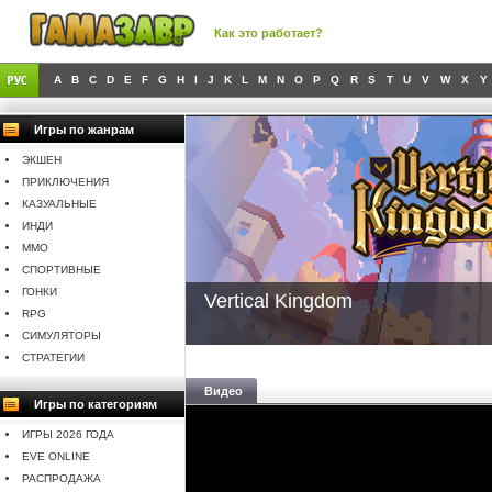
Как это работает?
A
B
C
D
E
F
G
H
I
J
K
L
M
N
O
P
Q
R
S
T
U
V
W
X
Y
Игры по жанрам
ЭКШЕН
ПРИКЛЮЧЕНИЯ
КАЗУАЛЬНЫЕ
ИНДИ
MMO
СПОРТИВНЫЕ
ГОНКИ
Vertical Kingdom
RPG
СИМУЛЯТОРЫ
СТРАТЕГИИ
Видео
Игры по категориям
ИГРЫ 2026 ГОДА
EVE ONLINE
РАСПРОДАЖА