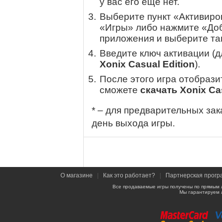
у вас его еще нет.
Выберите пункт «Активиров
«Игры» либо нажмите «Доб
приложения и выберите там
Введите ключ активации (
Xonix Casual Edition
).
После этого игра отобрази
сможете
скачать Xonix Ca
* – для предварительных зак
день выхода игры.
О магазине
|
Как это работает?
|
Партнерская прогр
Все продаваемые игры получены по прямым 
Мы гарантируем 