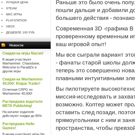
Раньше это было очень попу
ЛУЧШАЯ ЦЕНА
STEAM
пошли дальше и добавили д
MAC ИГРЫ
большего действия - познако
PLAYSTATION
XBOX
Современная 3D -графика В 
ДЕШЕВЛЕ 100 РУБ
проверенному временным иг
ваш игровой опыт!
Новости
Скидки на игры Nacon!
Мы все сыграли вариант этой
В акции участвуют
- фанаты старой школы долж
Warhammer: Chaosbane,
Welcome to ParadiZe и
теперь это совершенно нова
другие игры
плавными интуитивными эле
Скидки на Warhammer
40,000: Rogue Trader!
Вы пилотируете высокотехн
Отличная CRPG по
Warhammer 40,000!
миссия-исследовать и захва
Распродажа издателя
возможно. Коптер может про
META Publishing!
оставить след позади, поэт
На каталог издателя
действуют скидки до 85%
прямоугольники с ним и зан
Распродажа Hello
пространства, чтобы превзо
Games!
В акции участвуют игры No