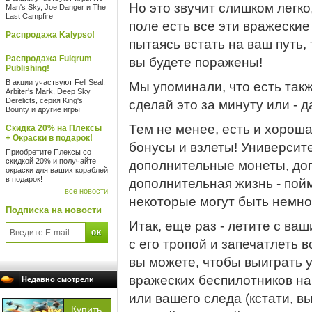
Но это звучит слишком легко
Man's Sky, Joe Danger и The
Last Campfire
поле есть все эти вражеские
Распродажа Kalypso!
пытаясь встать на ваш путь, 
Распродажа Fulqrum
вы будете поражены!
Publishing!
В акции участвуют Fell Seal:
Мы упоминали, что есть так
Arbiter's Mark, Deep Sky
Derelicts, серия King's
сделай это за минуту или - д
Bounty и другие игры
Тем не менее, есть и хороша
Скидка 20% на Плексы
+ Окраски в подарок!
бонусы и взлеты! Университе
Приобретите Плексы со
скидкой 20% и получайте
дополнительные монеты, до
окраски для ваших кораблей
в подарок!
дополнительная жизнь - пойм
все новости
некоторые могут быть немно
Подписка на новости
Итак, еще раз - летите с ва
с его тропой и запечатлеть 
вы можете, чтобы выиграть 
вражеских беспилотников на 
Недавно смотрели
или вашего следа (кстати, в