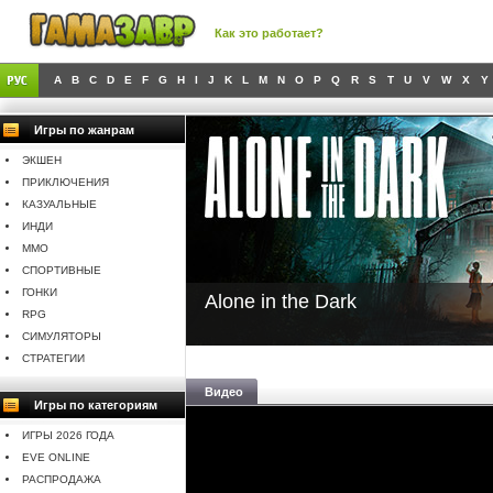
Как это работает?
A
B
C
D
E
F
G
H
I
J
K
L
M
N
O
P
Q
R
S
T
U
V
W
X
Y
Игры по жанрам
ЭКШЕН
ПРИКЛЮЧЕНИЯ
КАЗУАЛЬНЫЕ
ИНДИ
MMO
СПОРТИВНЫЕ
ГОНКИ
Alone in the Dark
RPG
СИМУЛЯТОРЫ
СТРАТЕГИИ
Видео
Игры по категориям
ИГРЫ 2026 ГОДА
EVE ONLINE
РАСПРОДАЖА