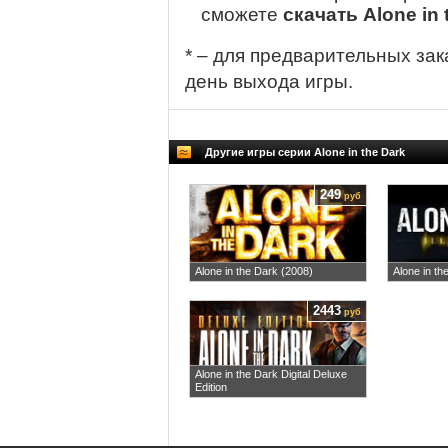
сможете
скачать Alone in 
* – для предварительных зак
день выхода игры.
Другие игры серии Alone in the Dark
249
руб
Alone in the Dark (2008)
Alone in the
2443
руб
Alone in the Dark Digital Deluxe
Edition