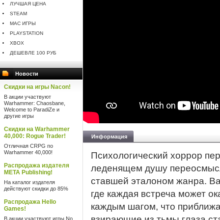
ЛУЧШАЯ ЦЕНА
STEAM
MAC ИГРЫ
PLAYSTATION
XBOX
ДЕШЕВЛЕ 100 РУБ
Новости
Скидки на игры Nacon!
В акции участвуют
Warhammer: Chaosbane,
Welcome to ParadiZe и
другие игры
Скидки на Warhammer
40,000: Rogue Trader!
Информация
Отличная CRPG по
Warhammer 40,000!
Психологический хоррор пер
Распродажа издателя
леденящем душу переосмысле
META Publishing!
ставшей эталоном жанра. Ва
На каталог издателя
действуют скидки до 85%
где каждая встреча может ок
Распродажа Hello
каждым шагом, что приближае
Games!
взирающие из тьмы глаза ст
В акции участвуют игры No