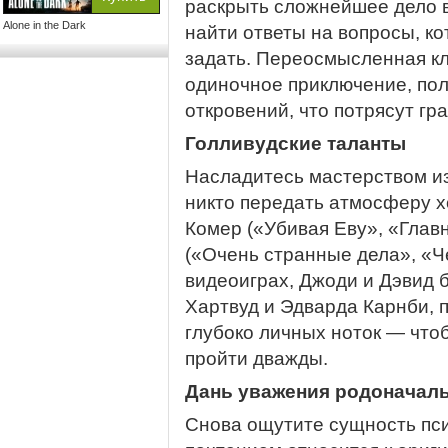
раскрыть сложнейшее дело в
Alone in the Dark
найти ответы на вопросы, к
задать. Переосмысленная к
одиночное приключение, пол
откровений, что потрясут г
Голливудские таланты
Насладитесь мастерством из
никто передать атмосферу 
Комер («Убивая Еву», «Глав
(«Очень странные дела», «Че
видеоиграх, Джоди и Дэвид 
Хартвуд и Эдварда Карнби, п
глубоко личных ноток — чтоб
пройти дважды.
Дань уважения родоначал
Снова ощутите сущность псих