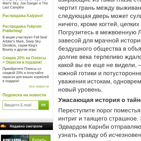
Man's Sky, Joe Danger и The
чертит грань между выжива
Last Campfire
следующая дверь может сули
Распродажа Kalypso!
ничего, кроме когтей, цепки
Распродажа Fulqrum
Publishing!
Погрузитесь в межвоенную Лу
В акции участвуют Fell Seal:
завесой для мрачной истори
Arbiter's Mark, Deep Sky
Derelicts, серия King's
бездушного общества в объят
Bounty и другие игры
долгие века терпеливо ждало 
Скидка 20% на Плексы
+ Окраски в подарок!
какой вы ее еще не видели,
Приобретите Плексы со
южной готики и потусторонн
скидкой 20% и получайте
окраски для ваших кораблей
уважения истокам, одноврем
в подарок!
все новости
новый уровень.
Подписка на новости
Ужасающая история о тайн
Переступите порог поместья
интриг и таящего страшное.
Эдвардом Карнби отправляю
Недавно смотрели
узнать правду об исчезнове