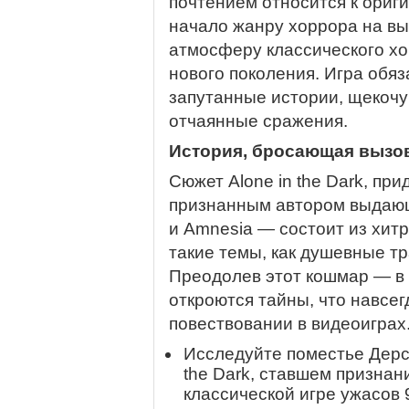
почтением относится к ориг
начало жанру хоррора на выж
атмосферу классического хо
нового поколения. Игра обяз
запутанные истории, щекоч
отчаянные сражения.
История, бросающая вызо
Сюжет Alone in the Dark, п
признанным автором выдаю
и Amnesia — состоит из хит
такие темы, как душевные тр
Преодолев этот кошмар — в
откроются тайны, что навсе
повествовании в видеоиграх
Исследуйте поместье Дерс
the Dark, ставшем признан
классической игре ужасов 9