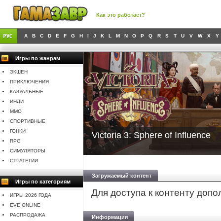
Как это работает?
A
B
C
D
E
F
G
H
I
J
K
L
M
N
O
P
Q
R
S
T
U
V
W
X
Y
Игры по жанрам
ЭКШЕН
ПРИКЛЮЧЕНИЯ
КАЗУАЛЬНЫЕ
ИНДИ
MMO
СПОРТИВНЫЕ
ГОНКИ
Victoria 3: Sphere of Influence
RPG
СИМУЛЯТОРЫ
СТРАТЕГИИ
Загружаемый контент
Игры по категориям
Для доступа к контенту доп
ИГРЫ 2026 ГОДА
EVE ONLINE
РАСПРОДАЖА
Информация