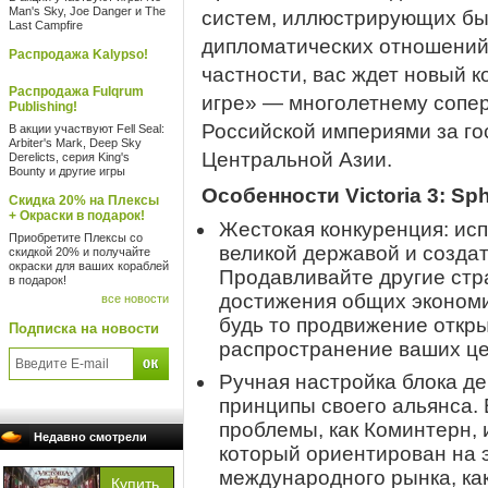
Man's Sky, Joe Danger и The
систем, иллюстрирующих бы
Last Campfire
дипломатических отношений 
Распродажа Kalypso!
частности, вас ждет новый 
Распродажа Fulqrum
игре» — многолетнему сопе
Publishing!
Российской империями за го
В акции участвуют Fell Seal:
Arbiter's Mark, Deep Sky
Центральной Азии.
Derelicts, серия King's
Bounty и другие игры
Особенности Victoria 3: Sph
Скидка 20% на Плексы
+ Окраски в подарок!
Жестокая конкуренция: исп
Приобретите Плексы со
великой державой и создат
скидкой 20% и получайте
окраски для ваших кораблей
Продавливайте другие стр
в подарок!
достижения общих экономи
все новости
будь то продвижение откры
Подписка на новости
распространение ваших це
Ручная настройка блока д
принципы своего альянса.
проблемы, как Коминтерн, 
Недавно смотрели
который ориентирован на 
международного рынка, к