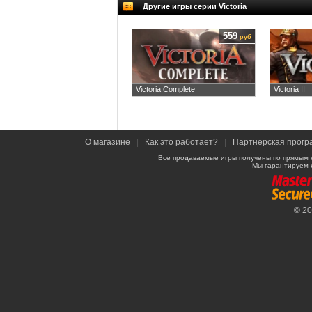
Другие игры серии Victoria
559
руб
Victoria Complete
Victoria II
О магазине
|
Как это работает?
|
Партнерская прогр
Все продаваемые игры получены по прямым 
Мы гарантируем 
© 2