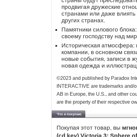
страны будут преследоват
продвигая дружеские отно
странами или даже влиять
других странах.
Памятники силового блока
своему господству над мир
Историческая атмосфера: 
компании, в основном связ
новые события, записи в ж
новая одежда и иллюстрац
©2023 and published by Paradox I
INTERACTIVE are trademarks and/or r
AB in Europe, the U.S., and other cou
are the property of their respective o
Что я покупаю
Покупая этот товар, вы
мгно
(cd key) Victoria 3: Sphere o