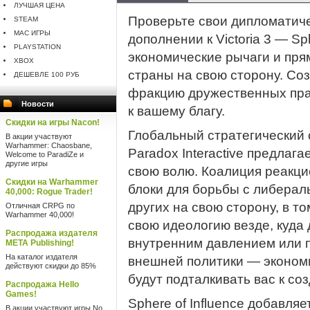
ЛУЧШАЯ ЦЕНА
Проверьте свои дипломатиче
STEAM
MAC ИГРЫ
дополнении к Victoria 3 — Sp
PLAYSTATION
экономические рычаги и пря
XBOX
страны на свою сторону. С
ДЕШЕВЛЕ 100 РУБ
фракцию дружественных пра
Новости
к вашему благу.
Скидки на игры Nacon!
Глобальный стратегический 
В акции участвуют
Warhammer: Chaosbane,
Paradox Interactive предлаг
Welcome to ParadiZe и
другие игры
свою волю. Коалиция реакц
Скидки на Warhammer
блоки для борьбы с либерал
40,000: Rogue Trader!
других на свою сторону, в т
Отличная CRPG по
Warhammer 40,000!
свою идеологию везде, куда 
Распродажа издателя
внутренним давлением или п
META Publishing!
На каталог издателя
внешней политики — эконом
действуют скидки до 85%
будут подталкивать вас к со
Распродажа Hello
Games!
Sphere of Influence добавля
В акции участвуют игры No