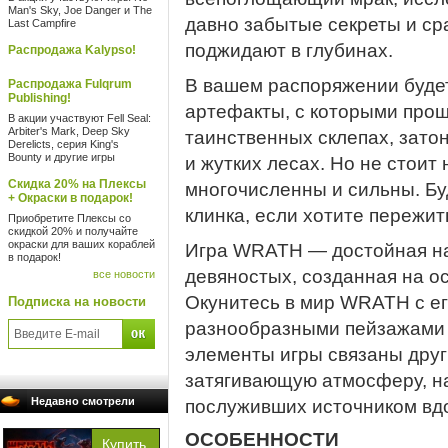
Man's Sky, Joe Danger и The
давно забытые секреты и ср
Last Campfire
поджидают в глубинах.
Распродажа Kalypso!
В вашем распоряжении буде
Распродажа Fulqrum
Publishing!
артефакты, с которыми прощ
В акции участвуют Fell Seal:
Arbiter's Mark, Deep Sky
таинственных склепах, зато
Derelicts, серия King's
Bounty и другие игры
и жутких лесах. Но не стоит
Скидка 20% на Плексы
многочисленны и сильны. Буд
+ Окраски в подарок!
клинка, если хотите пережит
Приобретите Плексы со
скидкой 20% и получайте
окраски для ваших кораблей
Игра WRATH — достойная н
в подарок!
девяностых, созданная на о
все новости
Окунитесь в мир WRATH с ег
Подписка на новости
разнообразными пейзажами 
элементы игры связаны друг 
затягивающую атмосферу, н
Недавно смотрели
послуживших источником вдо
ОСОБЕННОСТИ