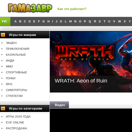
Как это работает?
A
B
C
D
E
F
G
H
I
J
K
L
M
N
O
P
Q
R
S
T
U
V
W
X
Y
Игры по жанрам
ЭКШЕН
ПРИКЛЮЧЕНИЯ
КАЗУАЛЬНЫЕ
ИНДИ
MMO
СПОРТИВНЫЕ
ГОНКИ
WRATH: Aeon of Ruin
RPG
СИМУЛЯТОРЫ
СТРАТЕГИИ
Видео
Игры по категориям
ИГРЫ 2026 ГОДА
EVE ONLINE
РАСПРОДАЖА