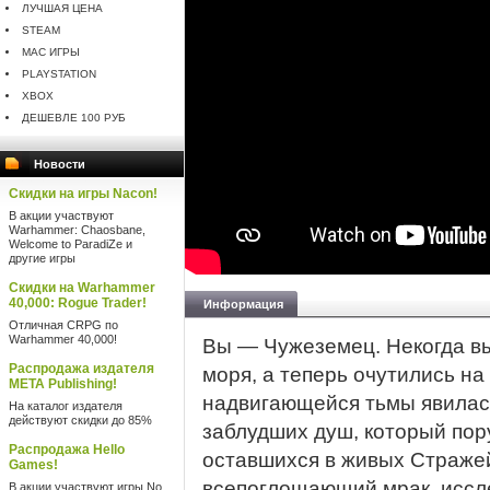
ЛУЧШАЯ ЦЕНА
STEAM
MAC ИГРЫ
PLAYSTATION
XBOX
ДЕШЕВЛЕ 100 РУБ
Новости
Скидки на игры Nacon!
В акции участвуют
Warhammer: Chaosbane,
Welcome to ParadiZe и
другие игры
Скидки на Warhammer
40,000: Rogue Trader!
Информация
Отличная CRPG по
Warhammer 40,000!
Вы — Чужеземец. Некогда в
Распродажа издателя
моря, а теперь очутились н
META Publishing!
надвигающейся тьмы явилас
На каталог издателя
действуют скидки до 85%
заблудших душ, который пор
Распродажа Hello
оставшихся в живых Стражей
Games!
всепоглощающий мрак, иссл
В акции участвуют игры No