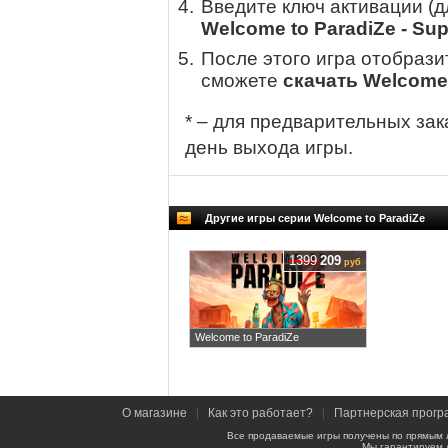
Введите ключ активации (
Welcome to ParadiZe - Sup
После этого игра отобрази
сможете
скачать Welcome t
* – для предварительных зак
день выхода игры.
Другие игры серии Welcome to ParadiZe
1399
209
руб
Welcome to ParadiZe
О магазине
|
Как это работает?
|
Партнерская прогр
Все продаваемые игры получены по прямым 
Мы гарантируем 