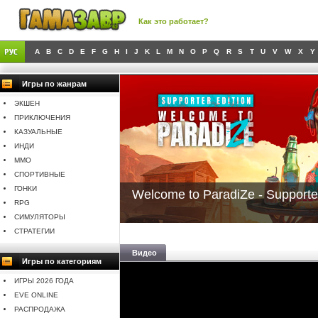
Как это работает?
A
B
C
D
E
F
G
H
I
J
K
L
M
N
O
P
Q
R
S
T
U
V
W
X
Y
Игры по жанрам
ЭКШЕН
ПРИКЛЮЧЕНИЯ
КАЗУАЛЬНЫЕ
ИНДИ
MMO
СПОРТИВНЫЕ
ГОНКИ
Welcome to ParadiZe - Supporter
RPG
СИМУЛЯТОРЫ
СТРАТЕГИИ
Видео
Игры по категориям
ИГРЫ 2026 ГОДА
EVE ONLINE
РАСПРОДАЖА