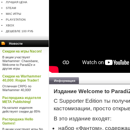
ЛУЧШАЯ ЦЕНА
STEAM
MAC ИГРЫ
PLAYSTATION
XBOX
ДЕШЕВЛЕ 100 РУБ
Новости
Скидки на игры Nacon!
В акции участвуют
Warhammer: Chaosbane,
Welcome to ParadiZe и
другие игры
Скидки на Warhammer
40,000: Rogue Trader!
Информация
Отличная CRPG по
Warhammer 40,000!
Издание Welcome to ParadiZ
Распродажа издателя
С Supporter Edition ты полу
META Publishing!
кастомизации, просто откры
На каталог издателя
действуют скидки до 85%
В это издание входят:
Распродажа Hello
Games!
набор «Фантом», содержащ
В акции участвуют игры No