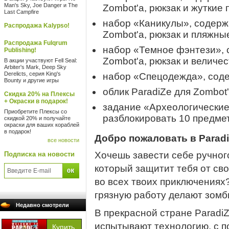
Man's Sky, Joe Danger и The
Zombot'а, рюкзак и жуткие 
Last Campfire
набор «Каникулы», содерж
Распродажа Kalypso!
Zombot'а, рюкзак и пляжны
Распродажа Fulqrum
набор «Темное фэнтези», 
Publishing!
Zombot'а, рюкзак и величе
В акции участвуют Fell Seal:
Arbiter's Mark, Deep Sky
Derelicts, серия King's
набор «Спецодежда», соде
Bounty и другие игры
облик ParadiZe для Zombot'
Скидка 20% на Плексы
+ Окраски в подарок!
задание «Археологические
Приобретите Плексы со
разблокировать 10 предме
скидкой 20% и получайте
окраски для ваших кораблей
в подарок!
Добро пожаловать в Paradi
все новости
Хочешь завести себе ручног
Подписка на новости
который защитит тебя от св
во всех твоих приключениях?
грязную работу делают зомб
Недавно смотрели
В прекрасной стране Paradi
испытывают технологию, с 