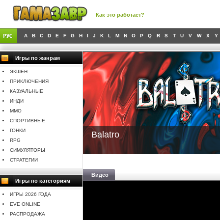
Как это работает?
A
B
C
D
E
F
G
H
I
J
K
L
M
N
O
P
Q
R
S
T
U
V
W
X
Y
Игры по жанрам
ЭКШЕН
ПРИКЛЮЧЕНИЯ
КАЗУАЛЬНЫЕ
ИНДИ
MMO
СПОРТИВНЫЕ
ГОНКИ
Balatro
RPG
СИМУЛЯТОРЫ
СТРАТЕГИИ
Видео
Игры по категориям
ИГРЫ 2026 ГОДА
EVE ONLINE
РАСПРОДАЖА