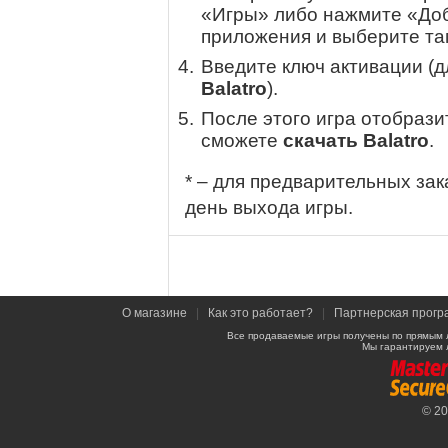
«Игры» либо нажмите «Доб
приложения и выберите там
Введите ключ активации (
Balatro
).
После этого игра отобрази
сможете
скачать Balatro
.
* – для предварительных зак
день выхода игры.
О магазине
|
Как это работает?
|
Партнерская прогр
Все продаваемые игры получены по прямым 
Мы гарантируем 
© 2