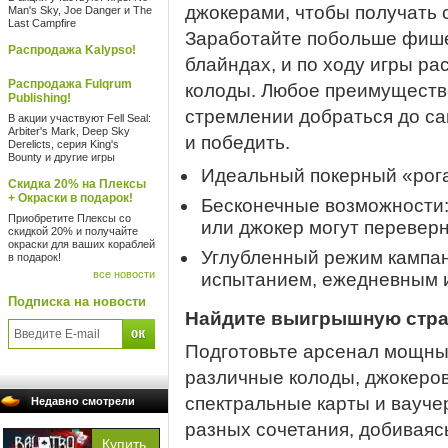
джокерами, чтобы получать
Man's Sky, Joe Danger и The
Last Campfire
Заработайте побольше фишек
Распродажа Kalypso!
блайндах, и по ходу игры р
Распродажа Fulqrum
колоды. Любое преимуществ
Publishing!
стремлении добраться до са
В акции участвуют Fell Seal:
Arbiter's Mark, Deep Sky
и победить.
Derelicts, серия King's
Bounty и другие игры
Идеальный покерный «рог
Скидка 20% на Плексы
+ Окраски в подарок!
Бесконечные возможности:
Приобретите Плексы со
или джокер могут переверн
скидкой 20% и получайте
окраски для ваших кораблей
Углубленный режим кампан
в подарок!
все новости
испытанием, ежедневным 
Подписка на новости
Найдите выигрышную стра
Подготовьте арсенал мощны
различные колоды, джокеров,
спектральные карты и вауче
Недавно смотрели
разных сочетания, добиваяс