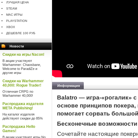
ЛУЧШАЯ ЦЕНА
STEAM
MAC ИГРЫ
PLAYSTATION
XBOX
ДЕШЕВЛЕ 100 РУБ
Новости
Скидки на игры Nacon!
В акции участвуют
Warhammer: Chaosbane,
Welcome to ParadiZe и
другие игры
Скидки на Warhammer
40,000: Rogue Trader!
Информация
Отличная CRPG по
Warhammer 40,000!
Balatro — игра-«рогалик» 
Распродажа издателя
основе принципов покера,
META Publishing!
помогает сорвать большой
На каталог издателя
действуют скидки до 85%
Бесконечные возможности
Распродажа Hello
Games!
Сочетайте настоящие покер
В акции участвуют игры No