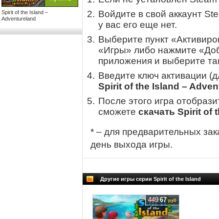
Войдите в свой аккаунт St
Spirit of the Island –
Adventureland
у вас его еще нет.
Выберите пункт «Активиров
«Игры» либо нажмите «Доб
приложения и выберите там
Введите ключ активации (
Spirit of the Island – Adve
После этого игра отобрази
сможете
скачать Spirit of 
* – для предварительных зак
день выхода игры.
Другие игры серии Spirit of the Island
449
67
руб