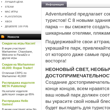
ЛУЧШАЯ ЦЕНА
Информация
STEAM
MAC ИГРЫ
Adventureland предлагает с
PLAYSTATION
туристов! С 8 новыми здани
XBOX
парка — вы сможете создать
ДЕШЕВЛЕ 100 РУБ
шикарными отелями, пляжам
Новости
Поддерживайте свои аттрак
Скидки на игры Nacon!
украшайте парк, привлекайте
В акции участвуют
Warhammer: Chaosbane,
от которого даже самые при
Welcome to ParadiZe и
другие игры
восторга!
Скидки на Warhammer
40,000: Rogue Trader!
НЕОНОВЫЙ СВЕТ, НЕОБ
Отличная CRPG по
ДОСТОПРИМЕЧАТЕЛЬНОС
Warhammer 40,000!
Создание достопримечательн
Распродажа издателя
META Publishing!
конце концов, всем нравятс
На каталог издателя
ваш новый парк должен соот
действуют скидки до 85%
вы украсите свой новый бле
Распродажа Hello
Games!
будет выглядеть для туристов
В акции участвуют игры No