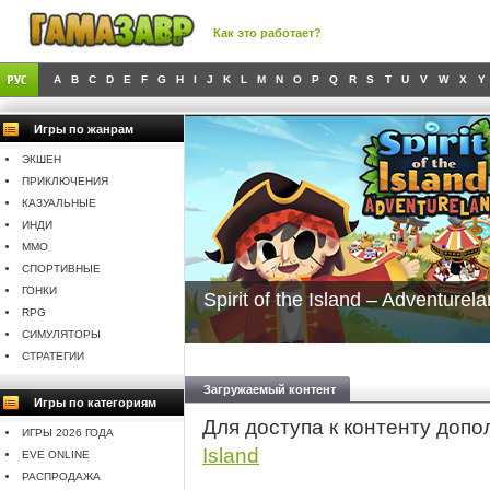
Как это работает?
A
B
C
D
E
F
G
H
I
J
K
L
M
N
O
P
Q
R
S
T
U
V
W
X
Y
Игры по жанрам
ЭКШЕН
ПРИКЛЮЧЕНИЯ
КАЗУАЛЬНЫЕ
ИНДИ
MMO
СПОРТИВНЫЕ
ГОНКИ
Spirit of the Island – Adventurel
RPG
СИМУЛЯТОРЫ
СТРАТЕГИИ
Загружаемый контент
Игры по категориям
Для доступа к контенту доп
ИГРЫ 2026 ГОДА
Island
EVE ONLINE
РАСПРОДАЖА