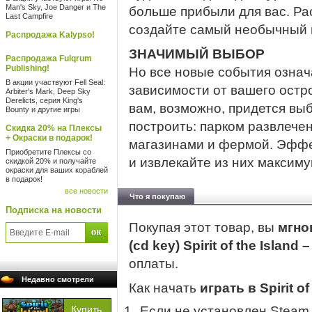
Man's Sky, Joe Danger и The
больше прибыли для вас. Ра
Last Campfire
создайте самый необычный 
Распродажа Kalypso!
ЗНАЧИМЫЙ ВЫБОР
Распродажа Fulqrum
Publishing!
Но все новые события означа
В акции участвуют Fell Seal:
зависимости от вашего остр
Arbiter's Mark, Deep Sky
Derelicts, серия King's
вам, возможно, придется выб
Bounty и другие игры
построить: парком развлече
Скидка 20% на Плексы
+ Окраски в подарок!
магазинами и фермой. Эффе
Приобретите Плексы со
и извлекайте из них максиму
скидкой 20% и получайте
окраски для ваших кораблей
в подарок!
все новости
Что я покупаю
Подписка на новости
Покупая этот товар, вы
мгно
(cd key) Spirit of the Island
оплаты.
Недавно смотрели
Как начать
играть в Spirit o
Если не установлен Steam