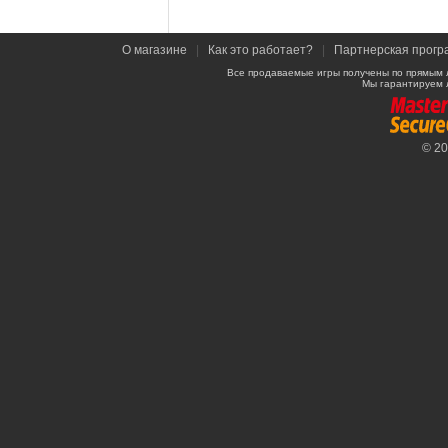
О магазине
|
Как это работает?
|
Партнерская прогр
Все продаваемые игры получены по прямым 
Мы гарантируем 
© 2