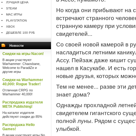
ЛУЧШАЯ ЦЕНА
STEAM
Но когда они прибывают на с
MAC ИГРЫ
встречают странного челове
PLAYSTATION
странную камеру при условии
XBOX
свидетелей...
ДЕШЕВЛЕ 100 РУБ
Со своей новой камерой в р
Новости
насладиться летними канику
Скидки на игры Nacon!
Ассу. Пейзаж даже кишит су
В акции участвуют
Warhammer: Chaosbane,
нашел в Касукабе. И есть го
Welcome to ParadiZe и
другие игры
новые друзья, которых можн
Скидки на Warhammer
40,000: Rogue Trader!
Тем не менее... разве эти де
Отличная CRPG по
знает дома?
Warhammer 40,000!
Распродажа издателя
Однажды прохладной летней
META Publishing!
свидетелем гигантского сущ
На каталог издателя
действуют скидки до 85%
полной луны. Рядом с суще
Распродажа Hello
улыбкой.
Games!
В акции участвуют игры No