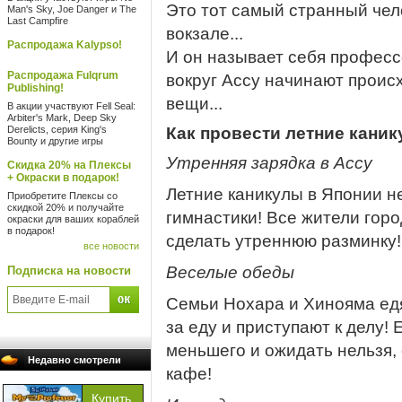
Это тот самый странный чел
Man's Sky, Joe Danger и The
Last Campfire
вокзале...
Распродажа Kalypso!
И он называет себя професс
Распродажа Fulqrum
вокруг Ассу начинают проис
Publishing!
вещи...
В акции участвуют Fell Seal:
Arbiter's Mark, Deep Sky
Derelicts, серия King's
Как провести летние кани
Bounty и другие игры
Утренняя зарядка в Ассу
Скидка 20% на Плексы
+ Окраски в подарок!
Летние каникулы в Японии н
Приобретите Плексы со
скидкой 20% и получайте
гимнастики! Все жители гор
окраски для ваших кораблей
в подарок!
сделать утреннюю разминку!
все новости
Веселые обеды
Подписка на новости
Семьи Нохара и Хинояма едя
за еду и приступают к делу!
меньшего и ожидать нельзя,
Недавно смотрели
кафе!