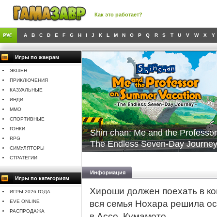
Как это работает?
A
B
C
D
E
F
G
H
I
J
K
L
M
N
O
P
Q
R
S
T
U
V
W
X
Y
Игры по жанрам
ЭКШЕН
ПРИКЛЮЧЕНИЯ
КАЗУАЛЬНЫЕ
ИНДИ
MMO
СПОРТИВНЫЕ
ГОНКИ
Shin chan: Me and the Professo
RPG
The Endless Seven-Day Journe
СИМУЛЯТОРЫ
СТРАТЕГИИ
Информация
Игры по категориям
Хироши должен поехать в ко
ИГРЫ 2026 ГОДА
EVE ONLINE
вся семья Нохара решила ос
РАСПРОДАЖА
в Ассо, Кумамото.