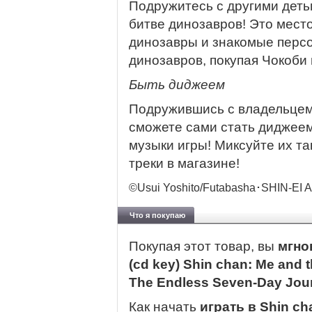
Подружитесь с другими детьм
битве динозавров! Это мест
динозавры и знакомые перс
динозавров, покупая Чокоби
Быть диджеем
Подружившись с владельцем 
сможете сами стать диджеем
музыки игры! Миксуйте их та
треки в магазине!
©Usui Yoshito/Futabasha･SHIN-EI 
Что я покупаю
Покупая этот товар, вы
мгно
(cd key) Shin chan: Me and 
The Endless Seven-Day Jo
Как начать
играть в Shin ch