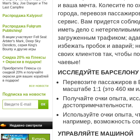
Man's Sky, Joe Danger и The
и ваша мечта. Колесите по 
Last Campfire
города, перевозя пассажиро
Распродажа Kalypso!
сервис. Вам придется соблю
Распродажа Fulqrum
иметь дело с нетерпеливыми
Publishing!
загруженным трафиком; ада
В акции участвуют Fell Seal:
Arbiter's Mark, Deep Sky
избежать пробок и аварий; 
Derelicts, серия King's
Bounty и другие игры
своих клиентов так, чтобы 
Скидка 20% на Плексы
чаевые!
+ Окраски в подарок!
Приобретите Плексы со
ИССЛЕДУЙТЕ БАРСЕЛОНУ
скидкой 20% и получайте
окраски для ваших кораблей
в подарок!
Перевозите пассажиров в 
все новости
масштабе 1:1 (это 460 км и
Подписка на новости
Получайте очки опыта, исс
достопримечательности.
Используйте очки опыта, ч
например, возможность со
Недавно смотрели
УПРАВЛЯЙТЕ МАШИНОЙ