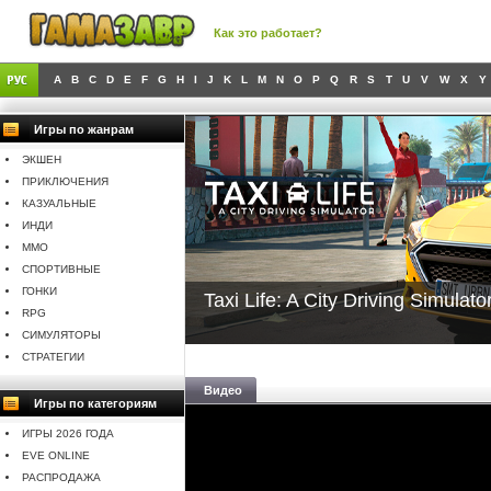
Как это работает?
A
B
C
D
E
F
G
H
I
J
K
L
M
N
O
P
Q
R
S
T
U
V
W
X
Y
Игры по жанрам
ЭКШЕН
ПРИКЛЮЧЕНИЯ
КАЗУАЛЬНЫЕ
ИНДИ
MMO
СПОРТИВНЫЕ
ГОНКИ
Taxi Life: A City Driving Simulato
RPG
СИМУЛЯТОРЫ
СТРАТЕГИИ
Видео
Игры по категориям
ИГРЫ 2026 ГОДА
EVE ONLINE
РАСПРОДАЖА