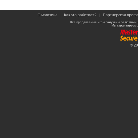
О магазине
|
Как это работает?
|
Партнерская прогр
Все продаваемые игры получены по прямым 
Мы гарантируем 
© 2