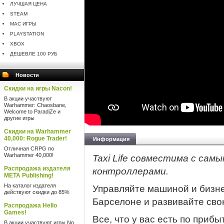
ЛУЧШАЯ ЦЕНА
STEAM
MAC ИГРЫ
PLAYSTATION
XBOX
ДЕШЕВЛЕ 100 РУБ
Новости
Скидки на игры Nacon!
В акции участвуют
Warhammer: Chaosbane,
Welcome to ParadiZe и
другие игры
Скидки на Warhammer
40,000: Rogue Trader!
Информация
Отличная CRPG по
Warhammer 40,000!
Taxi Life совместима с сам
Распродажа издателя
контроллерами.
META Publishing!
На каталог издателя
Управляйте машиной и бизне
действуют скидки до 85%
Барселоне и развивайте сво
Распродажа Hello
Games!
Все, что у вас есть по приб
В акции участвуют игры No