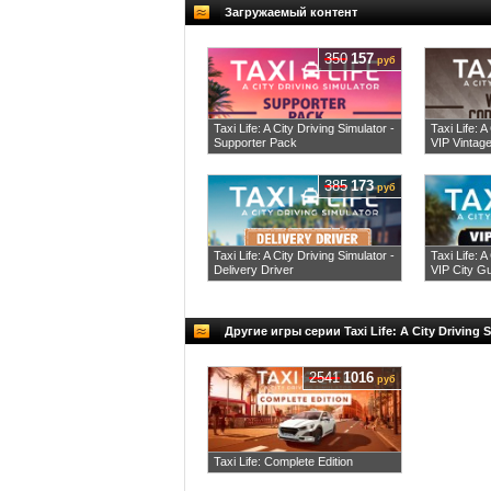
Загружаемый контент
350
157
руб
Taxi Life: A City Driving Simulator -
Taxi Life: A
Supporter Pack
VIP Vintage
385
173
руб
Taxi Life: A City Driving Simulator -
Taxi Life: A
Delivery Driver
VIP City G
Другие игры серии Taxi Life: A City Driving 
2541
1016
руб
Taxi Life: Complete Edition