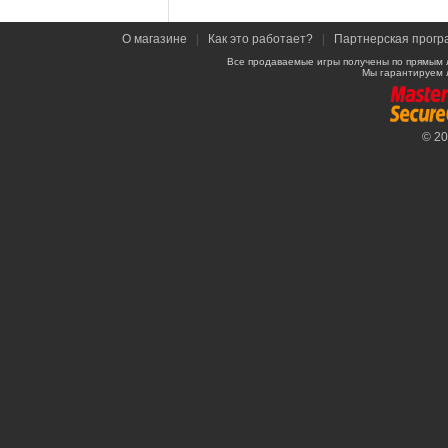
О магазине
|
Как это работает?
|
Партнерская прогр
Все продаваемые игры получены по прямым 
Мы гарантируем 
© 2