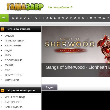
Как это работает?
A
B
C
D
E
F
G
H
I
J
K
L
M
N
O
P
Q
R
S
T
U
V
W
X
Y
Игры по жанрам
ЭКШЕН
ПРИКЛЮЧЕНИЯ
КАЗУАЛЬНЫЕ
ИНДИ
MMO
СПОРТИВНЫЕ
ГОНКИ
Gangs of Sherwood - Lionheart E
RPG
СИМУЛЯТОРЫ
СТРАТЕГИИ
Видео
Игры по категориям
ИГРЫ 2026 ГОДА
EVE ONLINE
РАСПРОДАЖА