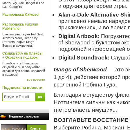
Man's Sky, Joe Danger и The
и оружия для героев игры.
Last Campfire
Alan-a-Dale Alternative Ski
Распродажа Kalypso!
припасено немало нарядов.
Распродажа Fulqrum
приключениях, и во время
Publishing!
В акции участвуют Fell Seal:
Digital Artbook:
Погрузитес
Arbiter's Mark, Deep Sky
of Sherwood с буклетом эк
Derelicts, серия King's
Bounty и другие игры
подробной информацией о
Скидка 20% на Плексы
Digital Soundtrack:
Слушайт
+ Окраски в подарок!
Приобретите Плексы со
скидкой 20% и получайте
Gangs of Sherwood
— это эк
окраски для ваших кораблей
в подарок!
1 до 4), действие которой 
все новости
вселенной Робина Гуда.
Подписка на новости
Благодаря могуществу фило
Ноттингема сильны как нико
гнетом власть имущих...
Недавно смотрели
ВОЗГЛАВЬТЕ ВОССТАНИЕ
Выберите Робина, Мэриан, 