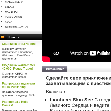
ЛУЧШАЯ ЦЕНА
STEAM
MAC ИГРЫ
PLAYSTATION
XBOX
ДЕШЕВЛЕ 100 РУБ
Новости
Скидки на игры Nacon!
В акции участвуют
Warhammer: Chaosbane,
Welcome to ParadiZe и
другие игры
Скидки на Warhammer
40,000: Rogue Trader!
Информация
Отличная CRPG по
Warhammer 40,000!
Сделайте свое приключени
захватывающим с престижны
Распродажа издателя
META Publishing!
Включает:
На каталог издателя
действуют скидки до 85%
Lionheart Skin Set:
С гордо
Распродажа Hello
Львиного Сердца и ведите 
Games!
В этот набор входят 4 экс
В акции участвуют игры No