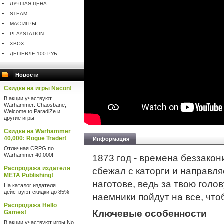
ЛУЧШАЯ ЦЕНА
STEAM
MAC ИГРЫ
PLAYSTATION
XBOX
ДЕШЕВЛЕ 100 РУБ
Новости
Скидки на игры Nacon!
В акции участвуют
Warhammer: Chaosbane,
Welcome to ParadiZe и
другие игры
Скидки на Warhammer
40,000: Rogue Trader!
Информация
Отличная CRPG по
Warhammer 40,000!
1873 год - времена беззакон
Распродажа издателя
сбежал с каторги и направля
META Publishing!
наготове, ведь за твою голо
На каталог издателя
действуют скидки до 85%
наемники пойдут на все, что
Распродажа Hello
Ключевые особенности
Games!
В акции участвуют игры No