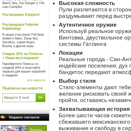
Высокая сложность
Man's Sky, Joe Danger и The
Last Campfire
Пули разлетаются в сторон
Распродажа Kalypso!
раздумывают перед выстр
Аутентичное оружие
Распродажа Fulqrum
Publishing!
Используй реальное оружие
В акции участвуют Fell Seal:
Винтовка, двуствольное ор
Arbiter's Mark, Deep Sky
Derelicts, серия King's
системы Гатлинга
Bounty и другие игры
Локации
Скидка 20% на Плексы
+ Окраски в подарок!
Реальные города - Сан-Ант
Приобретите Плексы со
индейские поселения, дух
скидкой 20% и получайте
бандитос передают атмосф
окраски для ваших кораблей
в подарок!
Выбор стиля
все новости
Стелс-элементы дают тебе 
Подписка на новости
желание рисковать своей 
пройти, оставаясь незаме
Захватывающая история
Более шести часов сюжетн
Недавно смотрели
сбежавшего мексиканского 
выживание и свободу в се