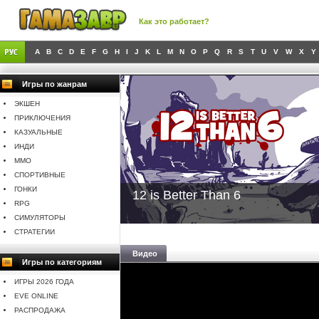
Как это работает?
A
B
C
D
E
F
G
H
I
J
K
L
M
N
O
P
Q
R
S
T
U
V
W
X
Y
Игры по жанрам
ЭКШЕН
ПРИКЛЮЧЕНИЯ
КАЗУАЛЬНЫЕ
ИНДИ
MMO
СПОРТИВНЫЕ
ГОНКИ
12 is Better Than 6
RPG
СИМУЛЯТОРЫ
СТРАТЕГИИ
Видео
Игры по категориям
ИГРЫ 2026 ГОДА
EVE ONLINE
РАСПРОДАЖА