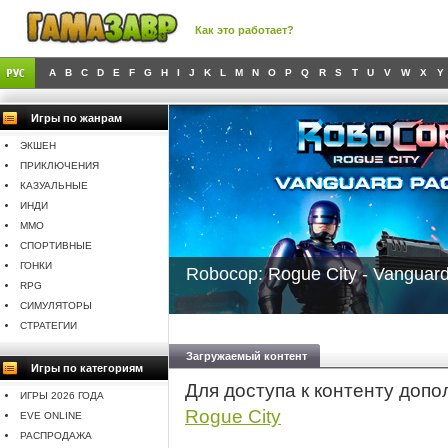
Как это работает?
A
B
C
D
E
F
G
H
I
J
K
L
M
N
O
P
Q
R
S
T
U
V
W
X
Y
Игры по жанрам
ЭКШЕН
ПРИКЛЮЧЕНИЯ
КАЗУАЛЬНЫЕ
ИНДИ
MMO
СПОРТИВНЫЕ
ГОНКИ
Robocop: Rogue City - Vanguar
RPG
СИМУЛЯТОРЫ
СТРАТЕГИИ
Загружаемый контент
Игры по категориям
Для доступа к контенту доп
ИГРЫ 2026 ГОДА
Rogue City
EVE ONLINE
РАСПРОДАЖА