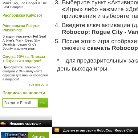
Выберите пункт «Активиров
Man's Sky, Joe Danger и The
Last Campfire
«Игры» либо нажмите «Доб
приложения и выберите там
Распродажа Kalypso!
Введите ключ активации (
Распродажа Fulqrum
Publishing!
Robocop: Rogue City - Va
В акции участвуют Fell Seal:
После этого игра отобрази
Arbiter's Mark, Deep Sky
Derelicts, серия King's
сможете
скачать Robocop:
Bounty и другие игры
Скидка 20% на Плексы
* – для предварительных зак
+ Окраски в подарок!
Приобретите Плексы со
день выхода игры.
скидкой 20% и получайте
окраски для ваших кораблей
в подарок!
все новости
Подписка на новости
Недавно смотрели
Другие игры серии RoboCop: Rogue City