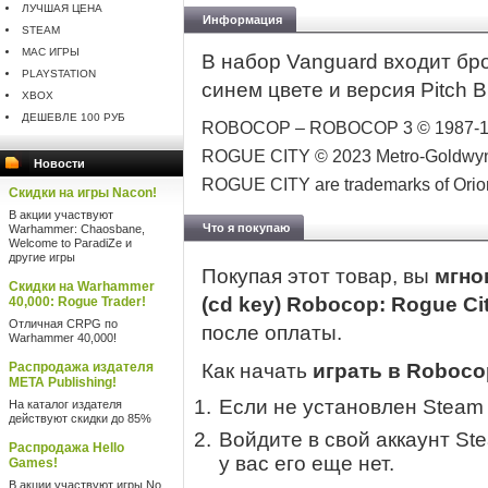
ЛУЧШАЯ ЦЕНА
Информация
STEAM
MAC ИГРЫ
В набор Vanguard входит бр
PLAYSTATION
синем цвете и версия Pitch B
XBOX
ДЕШЕВЛЕ 100 РУБ
ROBOCOP – ROBOCOP 3 © 1987-199
ROGUE CITY © 2023 Metro-Goldwy
Новости
ROGUE CITY are trademarks of Orion 
Скидки на игры Nacon!
В акции участвуют
Что я покупаю
Warhammer: Chaosbane,
Welcome to ParadiZe и
другие игры
Покупая этот товар, вы
мгно
Скидки на Warhammer
(cd key) Robocop: Rogue Ci
40,000: Rogue Trader!
Отличная CRPG по
после оплаты.
Warhammer 40,000!
Распродажа издателя
Как начать
играть в Roboco
META Publishing!
Если не установлен Steam
На каталог издателя
действуют скидки до 85%
Войдите в свой аккаунт St
Распродажа Hello
у вас его еще нет.
Games!
В акции участвуют игры No