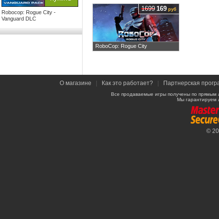
1699
169
руб
Robocop: Rogue City -
Vanguard DLC
RoboCop: Rogue City
О магазине
|
Как это работает?
|
Партнерская прогр
Все продаваемые игры получены по прямым 
Мы гарантируем 
© 2