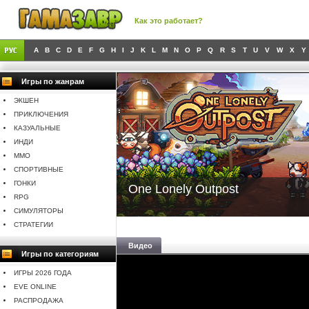
Как это работает?
A
B
C
D
E
F
G
H
I
J
K
L
M
N
O
P
Q
R
S
T
U
V
W
X
Y
Игры по жанрам
ЭКШЕН
ПРИКЛЮЧЕНИЯ
КАЗУАЛЬНЫЕ
ИНДИ
MMO
СПОРТИВНЫЕ
ГОНКИ
One Lonely Outpost
RPG
СИМУЛЯТОРЫ
СТРАТЕГИИ
Видео
Игры по категориям
ИГРЫ 2026 ГОДА
EVE ONLINE
РАСПРОДАЖА