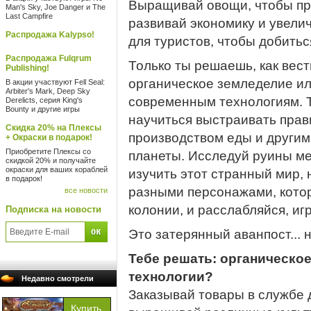
Выращивай овощи, чтобы при
Man's Sky, Joe Danger и The
Last Campfire
развивай экономику и увели
Распродажа Kalypso!
для туристов, чтобы добить
Распродажа Fulqrum
Только ты решаешь, как вест
Publishing!
органическое земледелие ил
В акции участвуют Fell Seal:
Arbiter's Mark, Deep Sky
современным технологиям. Т
Derelicts, серия King's
Bounty и другие игры
научиться выстраивать пра
Скидка 20% на Плексы
производством еды и другим
+ Окраски в подарок!
Приобретите Плексы со
планеты. Исследуй руины м
скидкой 20% и получайте
окраски для ваших кораблей
изучить этот странный мир,
в подарок!
разными персонажами, котор
все новости
колонии, и расслабляйся, иг
Подписка на новости
Это затерянный аванпост... 
Тебе решать: органическо
технологии?
Недавно смотрели
Заказывай товары в службе д