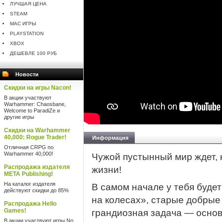
ЛУЧШАЯ ЦЕНА
STEAM
MAC ИГРЫ
PLAYSTATION
XBOX
ДЕШЕВЛЕ 100 РУБ
Новости
Скидки на игры Nacon!
В акции участвуют
Warhammer: Chaosbane,
Welcome to ParadiZe и
другие игры
Скидки на Warhammer
40,000: Rogue Trader!
Информация
Отличная CRPG по
Warhammer 40,000!
Чужой пустынный мир ждет, 
Распродажа издателя
жизни!
META Publishing!
На каталог издателя
В самом начале у тебя буде
действуют скидки до 85%
на колесах», старые добрые 
Распродажа Hello
Games!
грандиозная задача — основ
В акции участвуют игры No