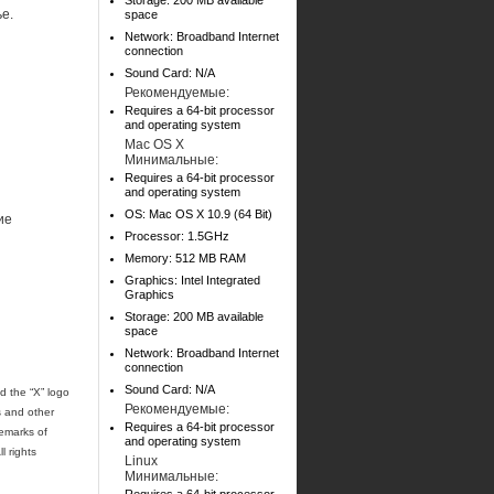
Storage: 200 MB available
е.
space
Network: Broadband Internet
connection
Sound Card: N/A
Рекомендуемые:
Requires a 64-bit processor
and operating system
Mac OS X
Минимальные:
Requires a 64-bit processor
and operating system
OS: Mac OS X 10.9 (64 Bit)
ие
Processor: 1.5GHz
Memory: 512 MB RAM
Graphics: Intel Integrated
Graphics
Storage: 200 MB available
space
Network: Broadband Internet
connection
Sound Card: N/A
 the “X” logo
Рекомендуемые:
s and other
Requires a 64-bit processor
emarks of
and operating system
l rights
Linux
Минимальные: