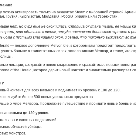
мание!
у можно активировать только на аккаунтах Steam с выбранной страной Армен
н, Грузия, Кыргызстан, Молдавия, Россия, Украина или Узбекистан.
льше нет, но буря еще не окончилась. Столица окутана тьмой, ее улицы 
страми, что обитают в тенях, откуда постоянно доносятся скрежет и рев
ь дома с пустыми глазницами окон, и семьи, что тихонько выживают во ть
 Herald — первое дополнение Melvor Idle, в котором вам предстоит продолжит
и узнать больше о таинственных силах, заполонивших Мелвор, и тенях, что с
толицы.
овые локации, создавайте новое снаряжение и сражайтесь с новыми монстра
rone of the Herald, которое дарит новый контент и значительно расширяет с
ТИ
овый контент для всех навыков и поднимает их уровень с 100 до 120.
используйте более 500 новых уникальных предметов.
льше о мире Мелвора. Продолжите путешествие и пройдите новые боевые и
вые навыки до 120 уровня.
икальных и сложных подземелий.
асных областей убийцы.
овых монстров.