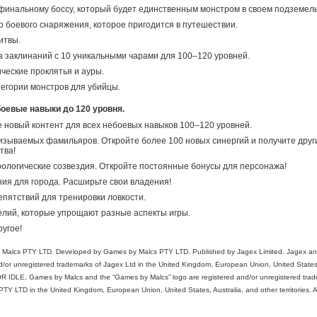
финальному боссу, который будет единственным монстром в своем подземель
о боевого снаряжения, которое пригодится в путешествии.
итвы.
а заклинаний с 10 уникальными чарами для 100–120 уровней.
ческие проклятья и ауры.
тегории монстров для убийцы.
оевые навыки до 120 уровня.
 новый контент для всех небоевых навыков 100–120 уровней.
изываемых фамильяров. Откройте более 100 новых синергий и получите друг
тва!
ологические созвездия. Откройте постоянные бонусы для персонажа!
ия для города. Расширьте свои владения!
епятствий для тренировки ловкости.
елий, которые упрощают разные аспекты игры.
ругое!
alcs PTY LTD. Developed by Games by Malcs PTY LTD. Published by Jagex Limited. Jagex and
nd/or unregistered trademarks of Jagex Ltd in the United Kingdom, European Union, United State
VOR IDLE, Games by Malcs and the “Games by Malcs” logo are registered and/or unregistered trad
Y LTD in the United Kingdom, European Union, United States, Australia, and other territories. Al