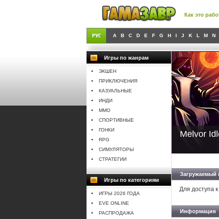
Как это рабо
A
B
C
D
E
F
G
H
I
J
K
L
M
N
Игры по жанрам
ЭКШЕН
ПРИКЛЮЧЕНИЯ
КАЗУАЛЬНЫЕ
ИНДИ
MMO
СПОРТИВНЫЕ
ГОНКИ
Melvor Idl
RPG
СИМУЛЯТОРЫ
СТРАТЕГИИ
Загружаемый 
Игры по категориям
Для доступа к
ИГРЫ 2026 ГОДА
EVE ONLINE
Информация
РАСПРОДАЖА