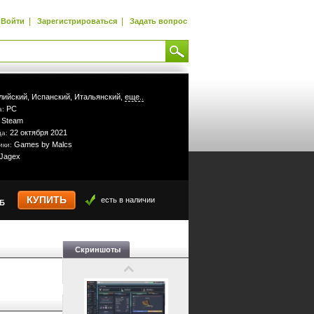
|
|
Войти
Зарегистрироваться
Задать вопрос
лийский,
Испанский,
Итальянский,
еще..
PC
а:
Steam
:
22 октября 2021
да:
Games by Malcs
ики:
Jagex
КУПИТЬ
есть в наличии
УБ
Скриншоты