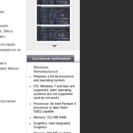
ия,
кишат
. Здесь
ме».
ь историю
крываются за
Системные требования
ми в
Windows
южет Melvor
Минимальные:
Requires a 64-bit processor
and operating system
OS: Windows 7 and later are
supported, older operating
systems are not supported
(and do not work)
спытания.
Processor: An Intel Pentium 4
processor or later that's
SSE2 capable
Memory: 512 MB RAM
Graphics: Intel Integrated
Graphics