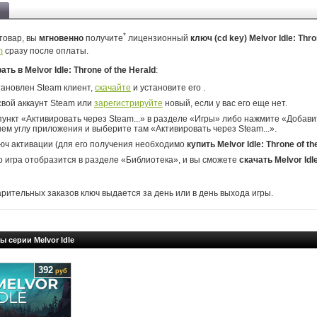
*
товар, вы
мгновенно
получите
лицензионный
ключ (cd key) Melvor Idle: Thro
m
сразу после оплаты.
ать в Melvor Idle: Throne of the Herald
:
тановлен Steam клиент,
скачайте
и установите его .
свой аккаунт Steam или
зарегистрируйте
новый, если у вас его еще нет.
ункт «Активировать через Steam...» в разделе «Игры» либо нажмите «Добавит
ем углу приложения и выберите там «Активировать через Steam...».
юч активации (для его получения необходимо
купить Melvor Idle: Throne of th
о игра отобразится в разделе «Библиотека», и вы сможете
скачать Melvor Idle
арительных заказов ключ выдается за день или в день выхода игры.
ы серии Melvor Idle
392
руб