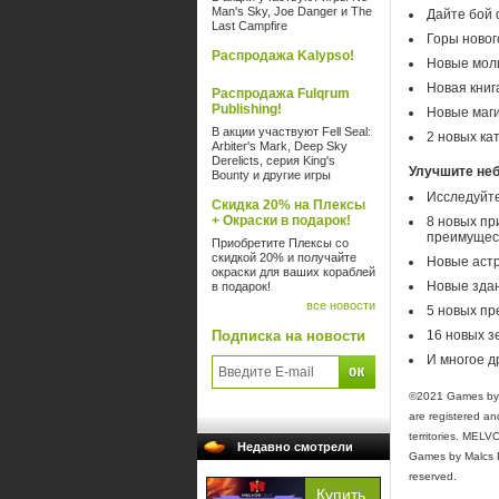
Man's Sky, Joe Danger и The
Дайте бой 
Last Campfire
Горы новог
Распродажа Kalypso!
Новые мол
Новая книг
Распродажа Fulqrum
Publishing!
Новые маги
В акции участвуют Fell Seal:
2 новых ка
Arbiter's Mark, Deep Sky
Derelicts, серия King's
Улучшите неб
Bounty и другие игры
Исследуйте
Скидка 20% на Плексы
+ Окраски в подарок!
8 новых пр
преимущес
Приобретите Плексы со
скидкой 20% и получайте
Новые астр
окраски для ваших кораблей
Новые здан
в подарок!
все новости
5 новых пр
Подписка на новости
16 новых з
И многое д
©2021 Games by M
are registered a
territories. MEL
Недавно смотрели
Games by Malcs PT
reserved.