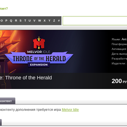
тает?
O
P
Q
R
S
T
U
V
W
X
Y
Z
#
Анг
Языки:
Платформ
Активация
Дата выхо
Разработч
Издатели:
e: Throne of the Herald
200
Р
контент
 контенту дополнения требуется игра
Melvor Idle