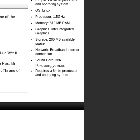
Requires a 64-bit processor
and operating system
OS: Linux
ne of the
Processor: 1.5GHz
Memory: 512 MB RAM
Graphics: Intel Integrated
Graphics
Storage: 200 MB available
space
Network: Broadband Internet
ь игру» в
connection
Sound Card: N/A
e Herald
).
Рекомендуемые:
: Throne of
Requires a 64-bit processor
and operating system