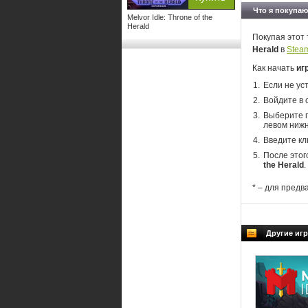
Что я покупаю
Melvor Idle: Throne of the
Herald
Покупая этот 
Herald
в
Stea
Как начать
игр
Если не ус
Войдите в 
Выберите п
левом нижн
Введите кл
После этог
the Herald
.
* – для предв
Другие игр