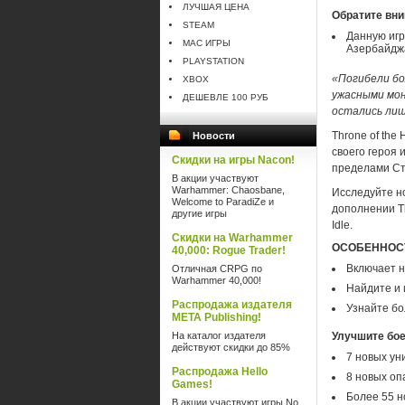
ЛУЧШАЯ ЦЕНА
Обратите вни
STEAM
Данную игр
MAC ИГРЫ
Азербайджа
PLAYSTATION
«Погибели бо
XBOX
ужасными мон
ДЕШЕВЛЕ 100 РУБ
остались лиш
Throne of the
Новости
своего героя 
Скидки на игры Nacon!
пределами С
В акции участвуют
Warhammer: Chaosbane,
Исследуйте н
Welcome to ParadiZe и
дополнении Th
другие игры
Idle.
Скидки на Warhammer
ОСОБЕННОС
40,000: Rogue Trader!
Включает н
Отличная CRPG по
Warhammer 40,000!
Найдите и 
Распродажа издателя
Узнайте бо
META Publishing!
На каталог издателя
Улучшите бое
действуют скидки до 85%
7 новых ун
Распродажа Hello
8 новых оп
Games!
Более 55 н
В акции участвуют игры No