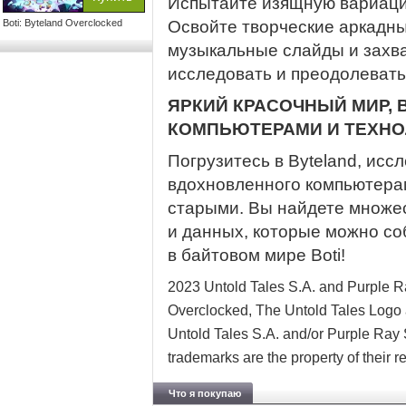
Испытайте изящную вариаци
Boti: Byteland Overclocked
Освойте творческие аркадны
музыкальные слайды и захв
исследовать и преодолевать
ЯРКИЙ КРАСОЧНЫЙ МИР,
КОМПЬЮТЕРАМИ И ТЕХН
Погрузитесь в Byteland, исс
вдохновленного компьютерам
старыми. Вы найдете множе
и данных, которые можно со
в байтовом мире Boti!
2023 Untold Tales S.A. and Purple R
Overclocked, The Untold Tales Logo 
Untold Tales S.A. and/or Purple Ray St
trademarks are the property of their 
Что я покупаю