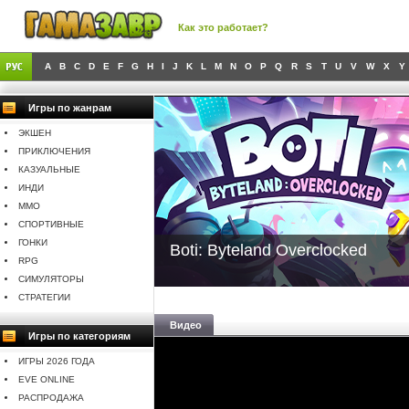
Как это работает?
A
B
C
D
E
F
G
H
I
J
K
L
M
N
O
P
Q
R
S
T
U
V
W
X
Y
Игры по жанрам
ЭКШЕН
ПРИКЛЮЧЕНИЯ
КАЗУАЛЬНЫЕ
ИНДИ
MMO
СПОРТИВНЫЕ
ГОНКИ
Boti: Byteland Overclocked
RPG
СИМУЛЯТОРЫ
СТРАТЕГИИ
Видео
Игры по категориям
ИГРЫ 2026 ГОДА
EVE ONLINE
РАСПРОДАЖА