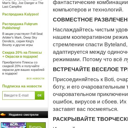
фантастические комбинации
Man's Sky, Joe Danger и The
Last Campfire
компьютеров и технологий.
Распродажа Kalypso!
СОВМЕСТНОЕ РАЗВЛЕЧЕН
Распродажа Fulqrum
Publishing!
Наслаждайтесь чистым удов
В акции участвуют Fell Seal:
нашем кооперативном режим
Arbiter's Mark, Deep Sky
Derelicts, серия King's
стремлении спасти Byteland,
Bounty и другие игры
адаптируется между одиноч
Скидка 20% на Плексы
+ Окраски в подарок!
режимами. Потому что всё
Приобретите Плексы со
скидкой 20% и получайте
ВСТРЕЧАЙТЕ ВЕСЕЛОЕ Т
окраски для ваших кораблей
в подарок!
Присоединяйтесь к Boti, о
все новости
боту, и его очаровательным
Подписка на новости
очаровательном приключени
ошибок, вирусов и сбоев. И
заставят вас посмеяться.
Недавно смотрели
РАСКРЫВАЙТЕ ТВОРЧЕСК