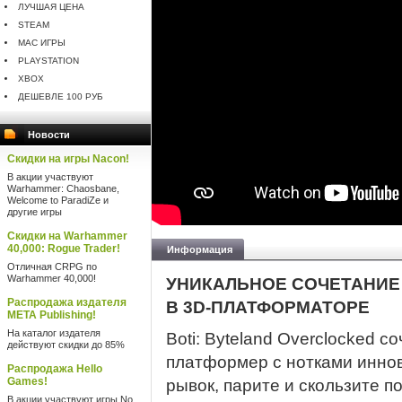
ЛУЧШАЯ ЦЕНА
STEAM
MAC ИГРЫ
PLAYSTATION
XBOX
ДЕШЕВЛЕ 100 РУБ
Новости
Скидки на игры Nacon!
В акции участвуют
Warhammer: Chaosbane,
Welcome to ParadiZe и
другие игры
Скидки на Warhammer
40,000: Rogue Trader!
Информация
Отличная CRPG по
Warhammer 40,000!
УНИКАЛЬНОЕ СОЧЕТАНИЕ
Распродажа издателя
В 3D-ПЛАТФОРМАТОРЕ
META Publishing!
На каталог издателя
Boti: Byteland Overclocked с
действуют скидки до 85%
платформер с нотками иннов
Распродажа Hello
Games!
рывок, парите и скользите п
В акции участвуют игры No