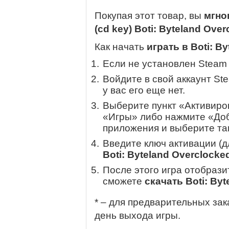
Покупая этот товар, вы
мгно
(cd key) Boti: Byteland Ove
Как начать
играть в Boti: B
Если не установлен Steam
Войдите в свой аккаунт St
у вас его еще нет.
Выберите пункт «Активиров
«Игры» либо нажмите «Доб
приложения и выберите там
Введите ключ активации (
Boti: Byteland Overclocke
После этого игра отобрази
сможете
скачать Boti: By
* – для предварительных зак
день выхода игры.