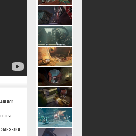
ации или
аш друг
равно как и