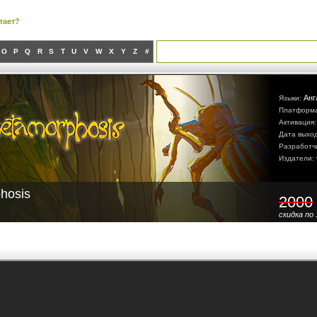
тает?
O
P
Q
R
S
T
U
V
W
X
Y
Z
#
Анг
Языки:
Платформ
Активация
Дата выхо
Разработч
Издатели:
hosis
2000
скидка по 