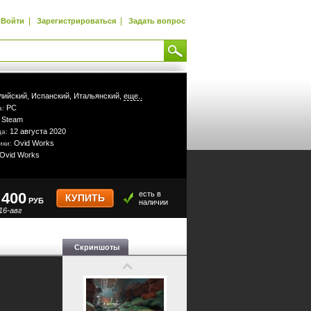
|
|
Войти
Зарегистрироваться
Задать вопрос
лийский,
Испанский,
Итальянский,
еще..
PC
а:
Steam
:
12 августа 2020
да:
Ovid Works
ики:
Ovid Works
400
есть в
КУПИТЬ
РУБ
наличии
16-авг
Скриншоты