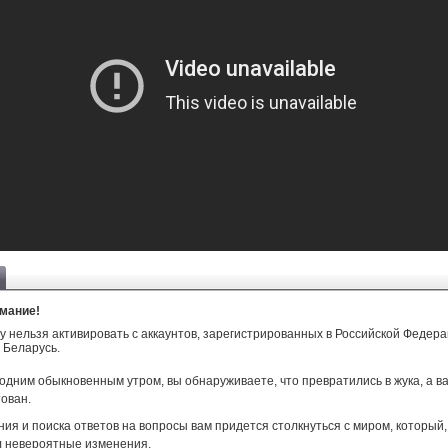
мание!
у нельзя активировать с аккаунтов, зарегистрированных в Российской Федер
 Беларусь.
дним обыкновенным утром, вы обнаруживаете, что превратились в жука, а в
ован.
ния и поиска ответов на вопросы вам придется столкнуться с миром, который, 
л невероятные изменения.