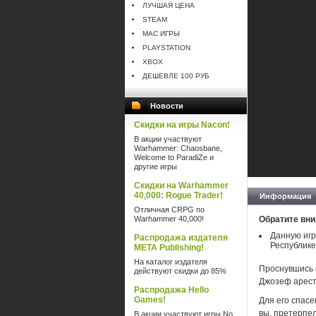
ЛУЧШАЯ ЦЕНА
STEAM
MAC ИГРЫ
PLAYSTATION
XBOX
ДЕШЕВЛЕ 100 РУБ
Новости
Скидки на игры Nacon!
В акции участвуют
Warhammer: Chaosbane,
Welcome to ParadiZe и
другие игры
Скидки на Warhammer
40,000: Rogue Trader!
Информация
Отличная CRPG по
Warhammer 40,000!
Обратите вни
Данную игр
Распродажа издателя
Республике
META Publishing!
На каталог издателя
Проснувшись о
действуют скидки до 85%
Джозеф арест
Распродажа Hello
Games!
Для его спасе
вы, претерпе
В акции участвуют игры No