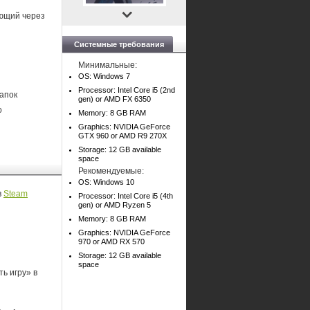
ающий через
Системные требования
Минимальные:
OS: Windows 7
Processor: Intel Core i5 (2nd
апок
gen) or AMD FX 6350
о
Memory: 8 GB RAM
Graphics: NVIDIA GeForce
GTX 960 or AMD R9 270X
Storage: 12 GB available
space
Рекомендуемые:
OS: Windows 10
в
Steam
Processor: Intel Core i5 (4th
gen) or AMD Ryzen 5
Memory: 8 GB RAM
Graphics: NVIDIA GeForce
970 or AMD RX 570
Storage: 12 GB available
space
ь игру» в