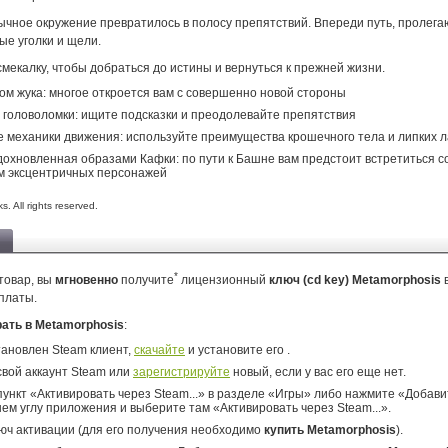
вычное окружение превратилось в полосу препятствий. Впереди путь, пролег
ые уголки и щели.
мекалку, чтобы добраться до истины и вернуться к прежней жизни.
ом жука: многое откроется вам с совершенно новой стороны
головоломки: ищите подсказки и преодолевайте препятствия
 механики движения: используйте преимущества крошечного тела и липких л
дохновленная образами Кафки: по пути к Башне вам предстоит встретиться с
м эксцентричных персонажей
. All rights reserved.
*
товар, вы
мгновенно
получите
лицензионный
ключ (cd key) Metamorphosis
платы.
рать в Metamorphosis
:
тановлен Steam клиент,
скачайте
и установите его .
свой аккаунт Steam или
зарегистрируйте
новый, если у вас его еще нет.
ункт «Активировать через Steam...» в разделе «Игры» либо нажмите «Добавит
ем углу приложения и выберите там «Активировать через Steam...».
юч активации (для его получения необходимо
купить Metamorphosis
).