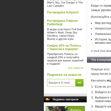
Man's Sky, Joe Danger и The
Когда-то при
Last Campfire
самые укромн
Распродажа Kalypso!
Используйте с
Распродажа Fulqrum
Мир взгляд
Publishing!
Непростые 
В акции участвуют Fell Seal:
Arbiter's Mark, Deep Sky
Уникальные
Derelicts, серия King's
Bounty и другие игры
История, в
множество
Скидка 20% на Плексы
+ Окраски в подарок!
© 2019 Ovid Works
Приобретите Плексы со
скидкой 20% и получайте
Что я покупаю
окраски для ваших кораблей
в подарок!
все новости
Покупая этот 
сразу после о
Подписка на новости
Как начать
иг
Если не ус
Войдите в 
Выберите п
Недавно смотрели
левом нижн
Введите кл