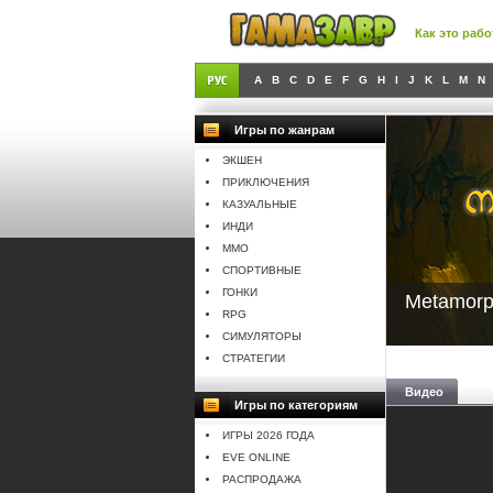
Как это рабо
A
B
C
D
E
F
G
H
I
J
K
L
M
N
Игры по жанрам
ЭКШЕН
ПРИКЛЮЧЕНИЯ
КАЗУАЛЬНЫЕ
ИНДИ
MMO
СПОРТИВНЫЕ
ГОНКИ
Metamorp
RPG
СИМУЛЯТОРЫ
СТРАТЕГИИ
Видео
Игры по категориям
ИГРЫ 2026 ГОДА
EVE ONLINE
РАСПРОДАЖА