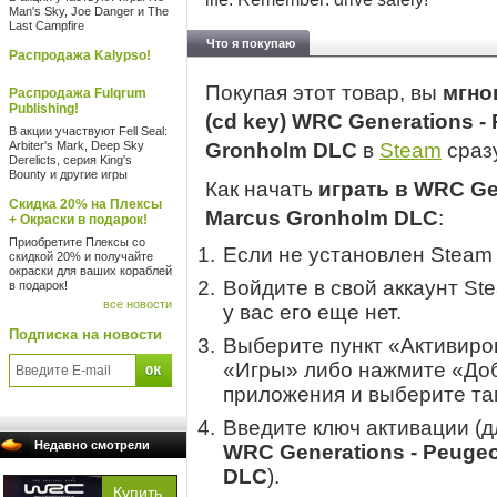
Man's Sky, Joe Danger и The
Last Campfire
Что я покупаю
Распродажа Kalypso!
Покупая этот товар, вы
мгно
Распродажа Fulqrum
Publishing!
(cd key) WRC Generations -
В акции участвуют Fell Seal:
Arbiter's Mark, Deep Sky
Gronholm DLC
в
Steam
сразу
Derelicts, серия King's
Bounty и другие игры
Как начать
играть в WRC Ge
Скидка 20% на Плексы
Marcus Gronholm DLC
:
+ Окраски в подарок!
Приобретите Плексы со
Если не установлен Steam
скидкой 20% и получайте
окраски для ваших кораблей
Войдите в свой аккаунт St
в подарок!
все новости
у вас его еще нет.
Подписка на новости
Выберите пункт «Активиров
«Игры» либо нажмите «Доб
приложения и выберите там
Введите ключ активации (
Недавно смотрели
WRC Generations - Peuge
DLC
).