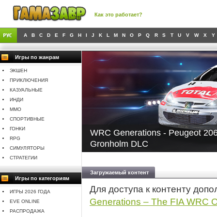
Как это работает?
A
B
C
D
E
F
G
H
I
J
K
L
M
N
O
P
Q
R
S
T
U
V
W
X
Y
Игры по жанрам
ЭКШЕН
ПРИКЛЮЧЕНИЯ
КАЗУАЛЬНЫЕ
ИНДИ
MMO
СПОРТИВНЫЕ
ГОНКИ
WRC Generations - Peugeot 20
RPG
Gronholm DLC
СИМУЛЯТОРЫ
СТРАТЕГИИ
Загружаемый контент
Игры по категориям
Для доступа к контенту доп
ИГРЫ 2026 ГОДА
Generations – The FIA WRC O
EVE ONLINE
РАСПРОДАЖА