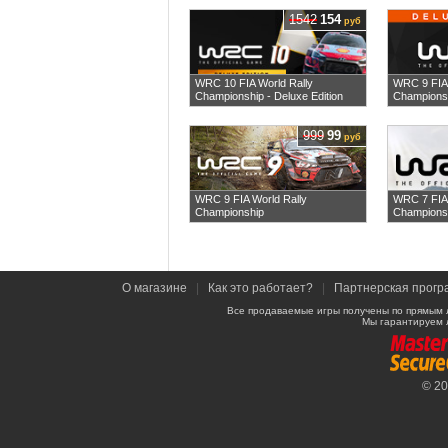
1542
154
руб
WRC 10 FIA World Rally
WRC 9 FIA 
Championship - Deluxe Edition
Championsh
999
99
руб
WRC 9 FIA World Rally
WRC 7 FIA 
Championship
Champions
О магазине
|
Как это работает?
|
Партнерская прогр
Все продаваемые игры получены по прямым 
Мы гарантируем 
© 2