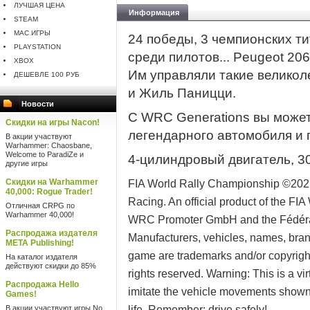
ЛУЧШАЯ ЦЕНА
Информация
STEAM
MAC ИГРЫ
24 победы, 3 чемпионских ти
PLAYSTATION
среди пилотов... Peugeot 20
XBOX
Им управляли такие великол
ДЕШЕВЛЕ 100 РУБ
и Жиль Паницци.
Новости
С WRC Generations вы может
Скидки на игры Nacon!
легендарного автомобиля и 
В акции участвуют
Warhammer: Chaosbane,
Welcome to ParadiZe и
4-цилиндровый двигатель, 300 
другие игры
Скидки на Warhammer
FIA World Rally Championship ©202
40,000: Rogue Trader!
Racing. An official product of the FI
Отличная CRPG по
Warhammer 40,000!
WRC Promoter GmbH and the Fédérati
Распродажа издателя
Manufacturers, vehicles, names, bran
META Publishing!
game are trademarks and/or copyrighte
На каталог издателя
действуют скидки до 85%
rights reserved. Warning: This is a vi
Распродажа Hello
imitate the vehicle movements shown 
Games!
В акции участвуют игры No
life. Remember: drive safely!