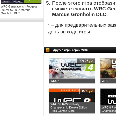
После этого игра отобрази
WRC Generations - Peugeot
сможете
скачать WRC Gen
206 WRC 2002 Marcus
Gronholm DLC
Marcus Gronholm DLC
.
* – для предварительных зак
день выхода игры.
Другие игры серии WRC
259
25
руб
WRC 4
WRC
3499
руб
WRC 9 FIA World Rally
Championship Deluxe Edition
WRC 8 FIA 
(Epic Games Store)
Championsh