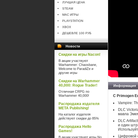
ЛУЧШАЯ ЦЕНА
STEAM
MAC ИГРЫ
PLAYSTATION
XBOX
ДЕШЕВЛЕ 100 РУБ
Новости
Скидки на игры Nacon!
В акции участвуют
Warhammer: Chaosbane,
Welcome to ParadiZe и
другие игры
Скидки на Warhammer
40,000: Rogue Trader!
Информация
Отличная CRPG по
Warhammer 40,000!
С Primogen E
Vampire: T
Распродажа издателя
META Publishing!
DLC Victor
мавла Эмем
На каталог издателя
действуют скидки до 85%
DLC Artifa
и один штр
Распродажа Hello
Используйт
Games!
Цифровой с
В акции участвуют игры No