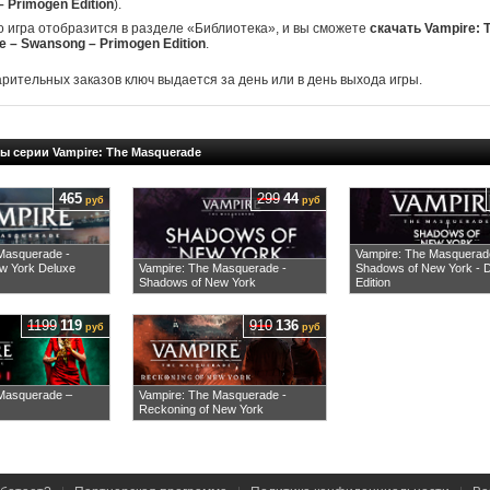
 Primogen Edition
).
о игра отобразится в разделе «Библиотека», и вы сможете
скачать Vampire: 
 – Swansong – Primogen Edition
.
арительных заказов ключ выдается за день или в день выхода игры.
ы серии Vampire: The Masquerade
465
299
44
руб
руб
Masquerade -
Vampire: The Masquerad
ew York Deluxe
Vampire: The Masquerade -
Shadows of New York - 
Shadows of New York
Edition
1199
119
910
136
руб
руб
 Masquerade –
Vampire: The Masquerade -
Reckoning of New York