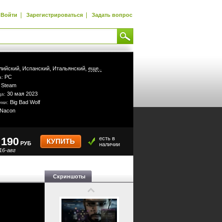
|
|
Войти
Зарегистрироваться
Задать вопрос
лийский,
Испанский,
Итальянский,
еще..
PC
а:
Steam
:
30 мая 2023
да:
Big Bad Wolf
ики:
Nacon
190
есть в
КУПИТЬ
РУБ
наличии
16-авг
Скриншоты