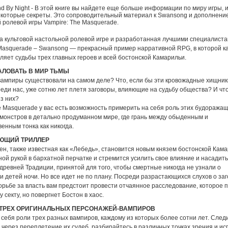
d By Night - В этой книге вы найдете еще больше информации по миру игры, и
которые секреты. Это сопроводительный материал к Swansong и дополнение
 ролевой игры Vampire: The Masquerade.
а культовой настольной ролевой игре и разработанная лучшими специалиста
 Masquerade – Swansong — прекрасный пример нарративной RPG, в которой 
яет судьбы трех главных героев и всей бостонской Камарильи.
ЛОВАТЬ В МИР ТЬМЫ
 вампиры существовали на самом деле? Что, если бы эти кровожадные хищник
еди нас, уже сотню лет плетя заговоры, влияющие на судьбу общества? И что
з них?
e Masquerade у вас есть возможность примерить на себя роль этих будоража
монстров в детально продуманном мире, где грань между обыденным и
енным тонка как никогда.
ЮЩИЙ ТРИЛЛЕР
н, также известная как «Лебедь», становится новым князем бостонской Кама
ой рукой в бархатной перчатке и стремится усилить свое влияние и насадить
ревней Традиции, принятой для того, чтобы смертные никогда не узнали о
 детей ночи. Но все идет не по плану. Посреди разрастающихся слухов о заг
орьбе за власть вам предстоит провести отчаянное расследование, которое 
 секту, но повергнет Бостон в хаос.
 ТРЕХ ОРИГИНАЛЬНЫХ ПЕРСОНАЖЕЙ-ВАМПИРОВ
себя роли трех разных вампиров, каждому из которых более сотни лет. След
через переплетение их судеб, разбирайтесь в различных точках зрения и ис