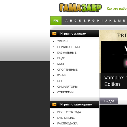
Как это рабо
A
B
C
D
E
F
G
H
I
J
K
L
M
N
Игры по жанрам
ЭКШЕН
ПРИКЛЮЧЕНИЯ
КАЗУАЛЬНЫЕ
ИНДИ
MMO
СПОРТИВНЫЕ
ГОНКИ
Vampire:
RPG
Edition
СИМУЛЯТОРЫ
СТРАТЕГИИ
Видео
Игры по категориям
ИГРЫ 2026 ГОДА
EVE ONLINE
РАСПРОДАЖА