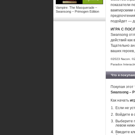
показатели п
Vampire: The Masquerade –
вампирскими 
Swansong – Primogen Edition
предпочтения
подойдет — до
ИГРА С ПОС
Swansong отл
действий как 
Тщательно ан
ваших героев,
©2023 Nacon. ©2
Paradox Interacti
Что я покупаю
Покупая этот 
Swansong – P
Как начать
иг
Если не ус
Войдите в 
Выберите п
левом нижн
Введите кл