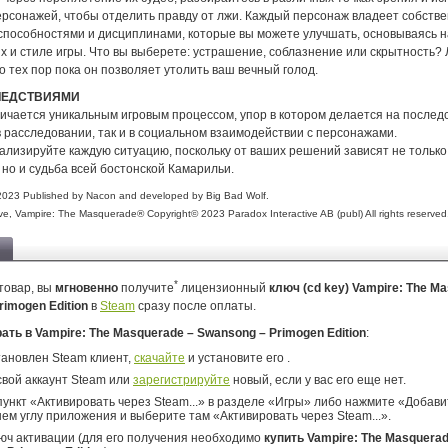
ерсонажей, чтобы отделить правду от лжи. Каждый персонаж владеет собств
способностями и дисциплинами, которые вы можете улучшать, основываясь н
х и стиле игры. Что вы выберете: устрашение, соблазнение или скрытность?
 тех пор пока он позволяет утолить ваш вечный голод.
ЛЕДСТВИЯМИ
ичается уникальным игровым процессом, упор в котором делается на послед
в расследовании, так и в социальном взаимодействии с персонажами.
ализируйте каждую ситуацию, поскольку от ваших решений зависят не только
 но и судьба всей бостонской Камарильи.
023 Published by Nacon and developed by Big Bad Wolf.
ve, Vampire: The Masquerade® Copyright© 2023 Paradox Interactive AB (publ) All rights reserved
*
товар, вы
мгновенно
получите
лицензионный
ключ (cd key) Vampire: The M
rimogen Edition
в
Steam
сразу после оплаты.
рать в Vampire: The Masquerade – Swansong – Primogen Edition
:
тановлен Steam клиент,
скачайте
и установите его .
свой аккаунт Steam или
зарегистрируйте
новый, если у вас его еще нет.
ункт «Активировать через Steam...» в разделе «Игры» либо нажмите «Добавит
ем углу приложения и выберите там «Активировать через Steam...».
юч активации (для его получения необходимо
купить Vampire: The Masquerad