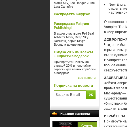
Man's Sky, Joe Danger и The
New Englan
Last Campfire
открыты не
настольной
Распродажа Kalypso!
Основанная н
Распродажа Fulqrum
Vampire: The
Publishing!
выбор определ
В акции участвуют Fell Seal:
Arbiter's Mark, Deep Sky
ДОБРО ПОЖА
Derelicts, серия King's
Bounty и другие игры
Что, если бы
скрывались ср
Скидка 20% на Плексы
стали одним и
+ Окраски в подарок!
В Vampire: Th
Приобретите Плексы со
воображение 
скидкой 20% и получайте
окраски для ваших кораблей
сверхъестеств
в подарок!
все новости
ЗАХВАТЫВА
Хейзел Иверсе
Подписка на новости
правит железн
Маскараду — д
существовании
убийствах и б
защитить вашу
Недавно смотрели
ИГРАЙТЕ ЗА
Примерьте на 
сюжетом игры 