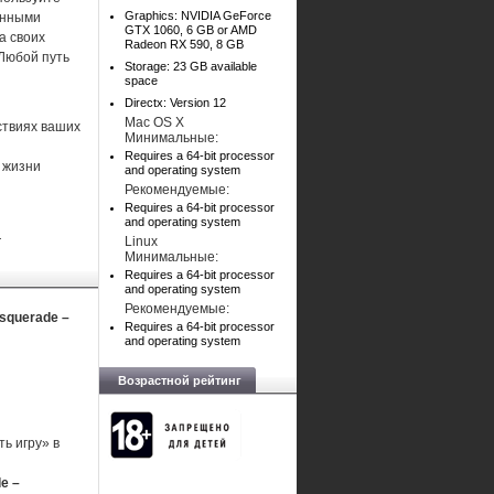
Graphics: NVIDIA GeForce
енными
GTX 1060, 6 GB or AMD
а своих
Radeon RX 590, 8 GB
 Любой путь
Storage: 23 GB available
space
Directx: Version 12
Mac OS X
ствиях ваших
Минимальные:
Requires a 64-bit processor
 жизни
and operating system
Рекомендуемые:
Requires a 64-bit processor
and operating system
.
Linux
Минимальные:
Requires a 64-bit processor
and operating system
Рекомендуемые:
asquerade –
Requires a 64-bit processor
and operating system
Возрастной рейтинг
ь игру» в
e –