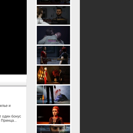
илье и
т один бонус
 Принца...