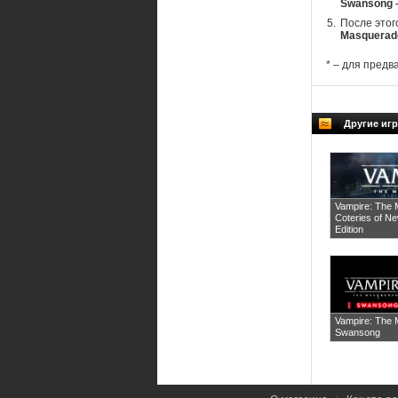
Swansong –
После этог
Masquerade
* – для предв
Другие игр
Vampire: The 
Coteries of N
Edition
Vampire: The
Swansong