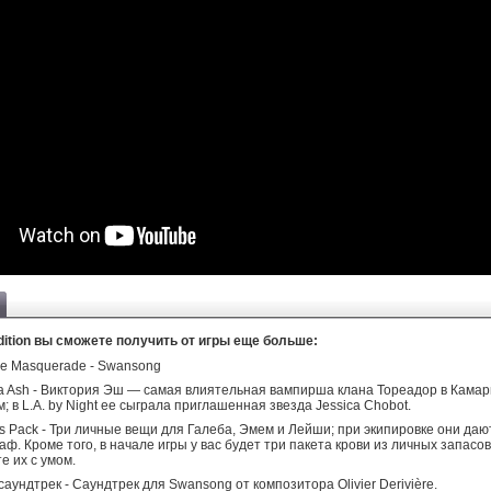
dition вы сможете получить от игры еще больше:
he Masquerade - Swansong
ia Ash - Виктория Эш — самая влиятельная вампирша клана Тореадор в Камар
; в L.A. by Night ее сыграла приглашенная звезда Jessica Chobot.
cts Pack - Три личные вещи для Галеба, Эмем и Лейши; при экипировке они даю
аф. Кроме того, в начале игры у вас будет три пакета крови из личных запасов
е их с умом.
аундтрек - Саундтрек для Swansong от композитора Olivier Derivière.