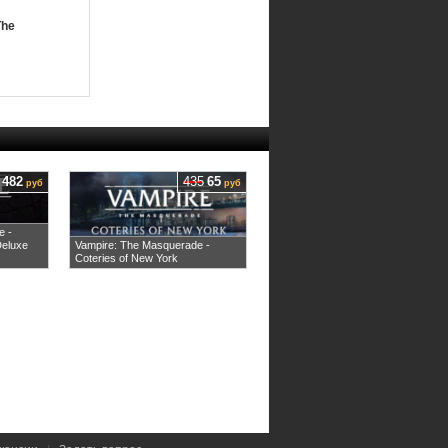
The
482
435
65
руб
руб
e -
Deluxe
Vampire: The Masquerade -
Coteries of New York