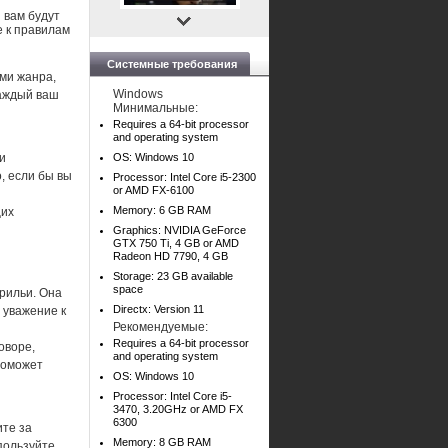
 вам будут
 к правилам
Системные требования
ми жанра,
Windows
каждый ваш
Минимальные:
Requires a 64-bit processor
and operating system
и
OS: Windows 10
, если бы вы
Processor: Intel Core i5-2300
or AMD FX-6100
Memory: 6 GB RAM
щих
Graphics: NVIDIA GeForce
GTX 750 Ti, 4 GB or AMD
Radeon HD 7790, 4 GB
Storage: 23 GB available
space
рильи. Она
Directx: Version 11
 уважение к
Рекомендуемые:
Requires a 64-bit processor
оворе,
and operating system
поможет
OS: Windows 10
Processor: Intel Core i5-
3470, 3.20GHz or AMD FX
6300
ите за
Memory: 8 GB RAM
пользуйте