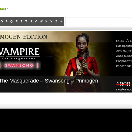
тает?
O
P
Q
R
S
T
U
V
W
X
Y
Z
#
Анг
Языки:
Платформ
Активация
Дата выхо
Разработч
Издатели:
 The Masquerade – Swansong – Primogen
1900
скидка по 