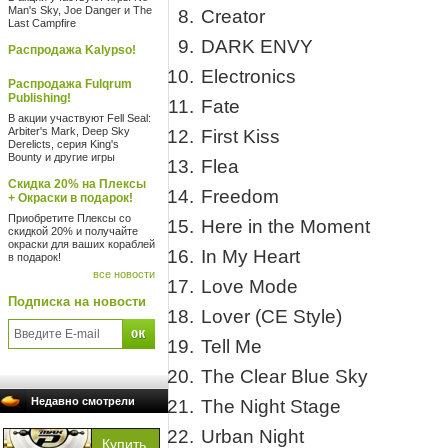
Man's Sky, Joe Danger и The
Creator
Last Campfire
DARK ENVY
Распродажа Kalypso!
Electronics
Распродажа Fulqrum
Publishing!
Fate
В акции участвуют Fell Seal:
Arbiter's Mark, Deep Sky
First Kiss
Derelicts, серия King's
Bounty и другие игры
Flea
Скидка 20% на Плексы
Freedom
+ Окраски в подарок!
Приобретите Плексы со
Here in the Moment
скидкой 20% и получайте
окраски для ваших кораблей
In My Heart
в подарок!
все новости
Love Mode
Подписка на новости
Lover (CE Style)
Tell Me
The Clear Blue Sky
Недавно смотрели
The Night Stage
Urban Night