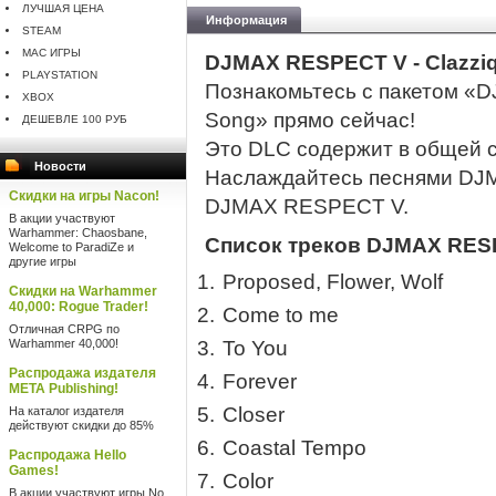
ЛУЧШАЯ ЦЕНА
Информация
STEAM
MAC ИГРЫ
DJMAX RESPECT V - Clazziq
PLAYSTATION
Познакомьтесь с пакетом «DJ
XBOX
Song» прямо сейчас!
ДЕШЕВЛЕ 100 РУБ
Это DLC содержит в общей с
Новости
Наслаждайтесь песнями DJMAX
Скидки на игры Nacon!
DJMAX RESPECT V.
В акции участвуют
Warhammer: Chaosbane,
Список треков DJMAX RESPE
Welcome to ParadiZe и
другие игры
Proposed, Flower, Wolf
Скидки на Warhammer
40,000: Rogue Trader!
Come to me
Отличная CRPG по
Warhammer 40,000!
To You
Распродажа издателя
Forever
META Publishing!
Closer
На каталог издателя
действуют скидки до 85%
Coastal Tempo
Распродажа Hello
Games!
Color
В акции участвуют игры No