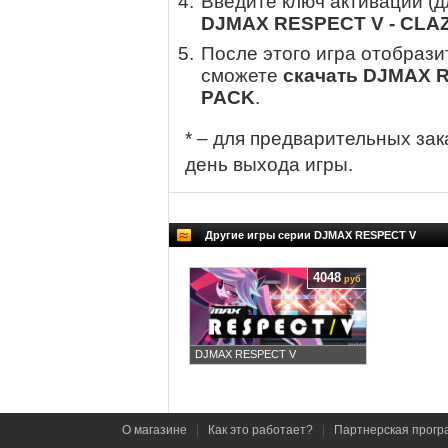
Введите ключ активации (
DJMAX RESPECT V - CLAZ
После этого игра отобрази
сможете
скачать DJMAX R
PACK
.
* – для предварительных зак
день выхода игры.
Другие игры серии DJMAX RESPECT V
4048
руб
DJMAX RESPECT V
О магазине
|
Как это работает?
|
Партнерская прогр