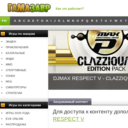
Как это работает?
A
B
C
D
E
F
G
H
I
J
K
L
M
N
O
P
Q
R
S
T
U
V
W
X
Y
Игры по жанрам
ЭКШЕН
ПРИКЛЮЧЕНИЯ
КАЗУАЛЬНЫЕ
ИНДИ
MMO
СПОРТИВНЫЕ
ГОНКИ
DJMAX RESPECT V - CLAZZIQ
RPG
СИМУЛЯТОРЫ
СТРАТЕГИИ
Загружаемый контент
Игры по категориям
Для доступа к контенту доп
ИГРЫ 2026 ГОДА
RESPECT V
EVE ONLINE
РАСПРОДАЖА