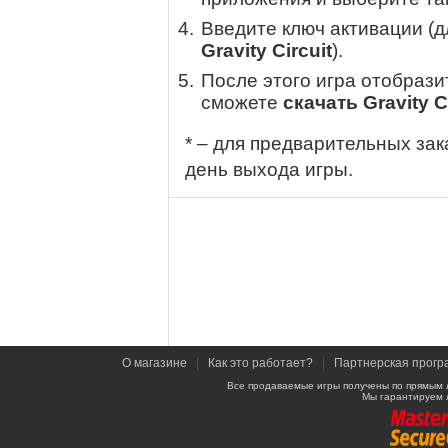
Введите ключ активации (
Gravity Circuit
).
После этого игра отобрази
сможете
скачать Gravity C
* – для предварительных зак
день выхода игры.
О магазине
|
Как это работает?
|
Партнерская прогр
Все продаваемые игры получены по прямым 
Мы гарантируем 