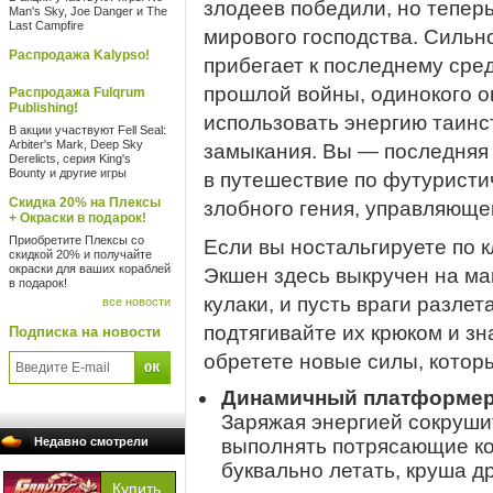
злодеев победили, но тепер
Man's Sky, Joe Danger и The
Last Campfire
мирового господства. Силь
Распродажа Kalypso!
прибегает к последнему сред
прошлой войны, одинокого о
Распродажа Fulqrum
Publishing!
использовать энергию таинс
В акции участвуют Fell Seal:
Arbiter's Mark, Deep Sky
замыкания. Вы — последняя 
Derelicts, серия King's
Bounty и другие игры
в путешествие по футуристи
Скидка 20% на Плексы
злобного гения, управляюще
+ Окраски в подарок!
Приобретите Плексы со
Если вы ностальгируете по кл
скидкой 20% и получайте
окраски для ваших кораблей
Экшен здесь выкручен на ма
в подарок!
кулаки, и пусть враги разлет
все новости
подтягивайте их крюком и зн
Подписка на новости
обретете новые силы, котор
Динамичный платформе
Заряжая энергией сокруши
Недавно смотрели
выполнять потрясающие ком
буквально летать, круша др