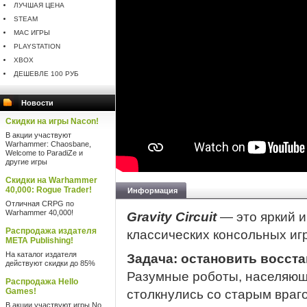
ЛУЧШАЯ ЦЕНА
STEAM
MAC ИГРЫ
PLAYSTATION
XBOX
ДЕШЕВЛЕ 100 РУБ
Новости
Скидки на игры Nacon!
В акции участвуют
Warhammer: Chaosbane,
Welcome to ParadiZe и
другие игры
Скидки на Warhammer
40,000: Rogue Trader!
Информация
Отличная CRPG по
Warhammer 40,000!
Gravity Circuit
— это яркий 
Распродажа издателя
классических консольных игр
META Publishing!
На каталог издателя
Задача: остановить восст
действуют скидки до 85%
Разумные роботы, населяющ
Распродажа Hello
Games!
столкнулись со старым враг
В акции участвуют игры No