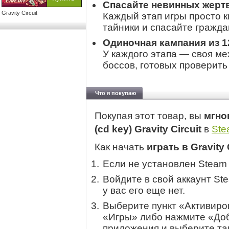
Спасайте невинных жертв
Gravity Circuit
Каждый этап игры просто 
тайники и спасайте гражда
Одиночная кампания из 1
У каждого этапа — своя ме
боссов, готовых проверить
Что я покупаю
Покупая этот товар, вы
мгно
(cd key) Gravity Circuit
в
Ste
Как начать
играть в Gravity 
Если не установлен Steam
Войдите в свой аккаунт St
у вас его еще нет.
Выберите пункт «Активиров
«Игры» либо нажмите «Доб
приложения и выберите там