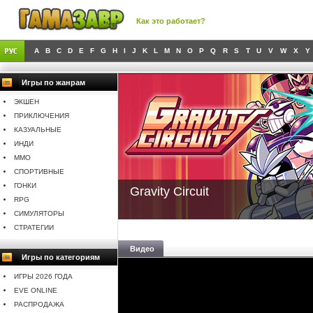
Как это работает?
A
B
C
D
E
F
G
H
I
J
K
L
M
N
O
P
Q
R
S
T
U
V
W
X
Y
Игры по жанрам
ЭКШЕН
ПРИКЛЮЧЕНИЯ
КАЗУАЛЬНЫЕ
ИНДИ
MMO
СПОРТИВНЫЕ
ГОНКИ
Gravity Circuit
RPG
СИМУЛЯТОРЫ
СТРАТЕГИИ
Видео
Игры по категориям
ИГРЫ 2026 ГОДА
EVE ONLINE
РАСПРОДАЖА