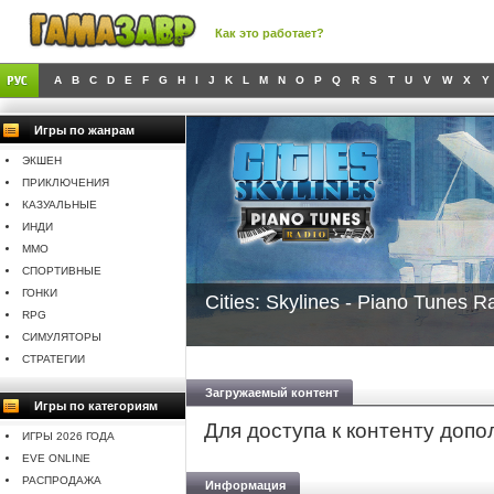
Как это работает?
A
B
C
D
E
F
G
H
I
J
K
L
M
N
O
P
Q
R
S
T
U
V
W
X
Y
Игры по жанрам
ЭКШЕН
ПРИКЛЮЧЕНИЯ
КАЗУАЛЬНЫЕ
ИНДИ
MMO
СПОРТИВНЫЕ
ГОНКИ
Cities: Skylines - Piano Tunes R
RPG
СИМУЛЯТОРЫ
СТРАТЕГИИ
Загружаемый контент
Игры по категориям
Для доступа к контенту доп
ИГРЫ 2026 ГОДА
EVE ONLINE
РАСПРОДАЖА
Информация