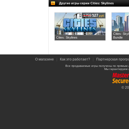
Другие игры серии Cities: Skylines
1759
527
руб
Cities: Sky
Cities: Skylines
Bundle
О магазине
|
Как это работает?
|
Партнерская прогр
Все продаваемые игры получены по прямым 
Мы гарантируем 
© 2