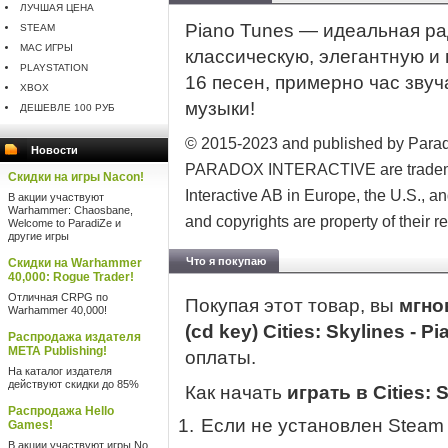
ЛУЧШАЯ ЦЕНА
Piano Tunes — идеальная ра
STEAM
MAC ИГРЫ
классическую, элегантную и
PLAYSTATION
16 песен, примерно час звуч
XBOX
музыки!
ДЕШЕВЛЕ 100 РУБ
© 2015-2023 and published by Parad
Новости
PARADOX INTERACTIVE are trademark
Скидки на игры Nacon!
Interactive AB in Europe, the U.S., an
В акции участвуют
Warhammer: Chaosbane,
and copyrights are property of their 
Welcome to ParadiZe и
другие игры
Что я покупаю
Скидки на Warhammer
40,000: Rogue Trader!
Отличная CRPG по
Покупая этот товар, вы
мгно
Warhammer 40,000!
(cd key) Cities: Skylines - 
Распродажа издателя
META Publishing!
оплаты.
На каталог издателя
действуют скидки до 85%
Как начать
играть в Cities: 
Распродажа Hello
Если не установлен Steam
Games!
В акции участвуют игры No