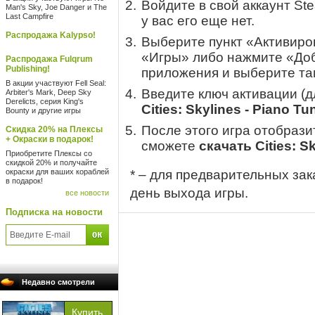
Войдите в свой аккаунт St
Man's Sky, Joe Danger и The
Last Campfire
у вас его еще нет.
Распродажа Kalypso!
Выберите пункт «Активиров
«Игры» либо нажмите «Доб
Распродажа Fulqrum
Publishing!
приложения и выберите там
В акции участвуют Fell Seal:
Введите ключ активации (
Arbiter's Mark, Deep Sky
Derelicts, серия King's
Cities: Skylines - Piano T
Bounty и другие игры
После этого игра отобрази
Скидка 20% на Плексы
+ Окраски в подарок!
сможете
скачать Cities: S
Приобретите Плексы со
скидкой 20% и получайте
окраски для ваших кораблей
* – для предварительных зак
в подарок!
день выхода игры.
все новости
Подписка на новости
Недавно смотрели