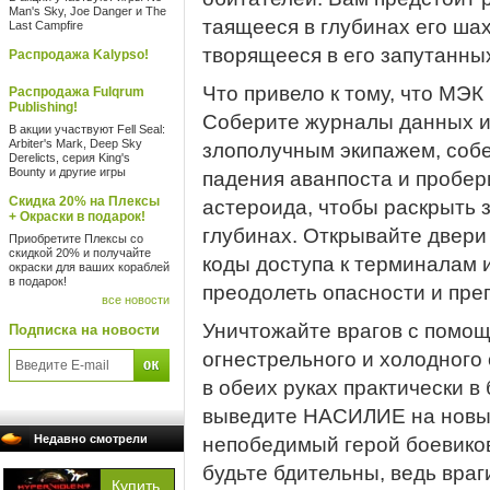
Man's Sky, Joe Danger и The
таящееся в глубинах его шах
Last Campfire
творящееся в его запутанны
Распродажа Kalypso!
Что привело к тому, что МЭК
Распродажа Fulqrum
Publishing!
Соберите журналы данных и 
В акции участвуют Fell Seal:
Arbiter's Mark, Deep Sky
злополучным экипажем, соб
Derelicts, серия King's
Bounty и другие игры
падения аванпоста и пробер
Скидка 20% на Плексы
астероида, чтобы раскрыть 
+ Окраски в подарок!
глубинах. Открывайте двери
Приобретите Плексы со
скидкой 20% и получайте
коды доступа к терминалам 
окраски для ваших кораблей
в подарок!
преодолеть опасности и преп
все новости
Уничтожайте врагов с помо
Подписка на новости
огнестрельного и холодного
в обеих руках практически в
выведите НАСИЛИЕ на новый
Недавно смотрели
непобедимый герой боевико
будьте бдительны, ведь враг