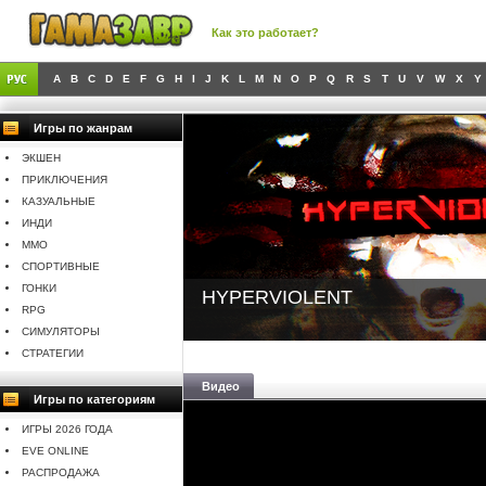
Как это работает?
A
B
C
D
E
F
G
H
I
J
K
L
M
N
O
P
Q
R
S
T
U
V
W
X
Y
Игры по жанрам
ЭКШЕН
ПРИКЛЮЧЕНИЯ
КАЗУАЛЬНЫЕ
ИНДИ
MMO
СПОРТИВНЫЕ
ГОНКИ
HYPERVIOLENT
RPG
СИМУЛЯТОРЫ
СТРАТЕГИИ
Видео
Игры по категориям
ИГРЫ 2026 ГОДА
EVE ONLINE
РАСПРОДАЖА