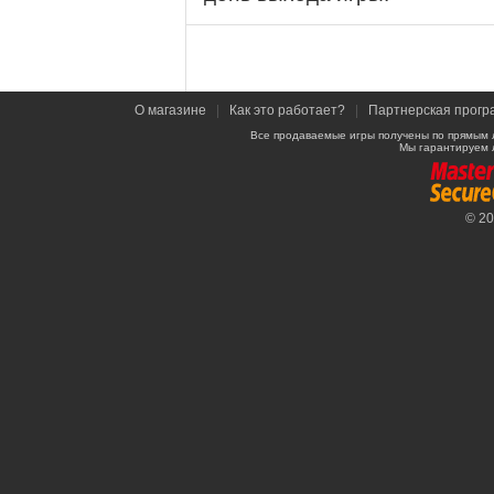
О магазине
|
Как это работает?
|
Партнерская прогр
Все продаваемые игры получены по прямым 
Мы гарантируем 
© 2