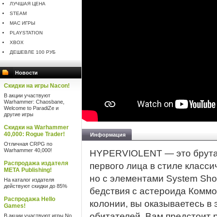
ЛУЧШАЯ ЦЕНА
STEAM
MAC ИГРЫ
PLAYSTATION
XBOX
ДЕШЕВЛЕ 100 РУБ
Новости
Скидки на игры Nacon!
В акции участвуют
Warhammer: Chaosbane,
Welcome to ParadiZe и
другие игры
Скидки на Warhammer
40,000: Rogue Trader!
Информация
Отличная CRPG по
Warhammer 40,000!
HYPERVIOLENT — это брута
Распродажа издателя
первого лица в стиле класси
META Publishing!
но с элементами System Sho
На каталог издателя
действуют скидки до 85%
бедствия с астероида Коммо
Распродажа Hello
колонии, вы оказываетесь в
Games!
обитателей. Вам предстоит 
В акции участвуют игры No