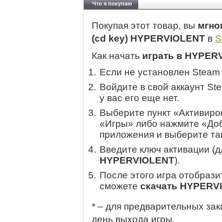
Что я покупаю
Покупая этот товар, вы
мгно
(cd key) HYPERVIOLENT
в
S
Как начать
играть в HYPER
Если не установлен Steam
Войдите в свой аккаунт St
у вас его еще нет.
Выберите пункт «Активиров
«Игры» либо нажмите «Доб
приложения и выберите там
Введите ключ активации (
HYPERVIOLENT
).
После этого игра отобрази
сможете
скачать HYPERV
* – для предварительных зак
день выхода игры.