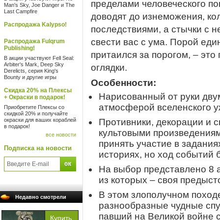
пределами человеческого по
Man's Sky, Joe Danger и The
Last Campfire
доводят до изнеможения, к
Распродажа Kalypso!
последствиями, а стычки с 
свести вас с ума. Порой еди
Распродажа Fulqrum
Publishing!
притаился за порогом, – это
В акции участвуют Fell Seal:
Arbiter's Mark, Deep Sky
оглядки.
Derelicts, серия King's
Bounty и другие игры
Особенности:
Скидка 20% на Плексы
Нарисованный от руки дв
+ Окраски в подарок!
атмосферой вселенского у
Приобретите Плексы со
скидкой 20% и получайте
окраски для ваших кораблей
Противники, декорации и 
в подарок!
культовыми произведениям
все новости
принять участие в задани
Подписка на новости
историях, но ход событий 
На выбор представлено 8 а
из которых – своя предыст
В этом злополучном поход
Недавно смотрели
разнообразные чудные спу
павший на Великой войне 