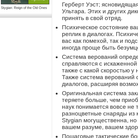
Герберт Уэст; ясновидящая
Stygian: Reign of the Old Ones
Ультара. Этих и других ди
принять в свой отряд.
Психическое состояние ва
реплик в диалогах. Психич
вас как помехой, так и по
иногда проще быть безумц
Система верований опреде
справляются с искаженной
также с какой скоростью у 
Также система верований 
диалогов, расширяя возмо
Оригинальная система закл
теряете больше, чем приоб
наук понимается вовсе не т
разноцветные снаряды из к
Stygian могущественна, но
вашем разуме, вашем здоро
Пошаговые тактические бо