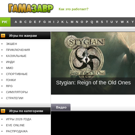
Как это работает?
A
B
C
D
E
F
G
H
I
J
K
L
M
N
O
P
Q
R
S
T
U
V
W
X
Y
Игры по жанрам
ЭКШЕН
ПРИКЛЮЧЕНИЯ
КАЗУАЛЬНЫЕ
ИНДИ
MMO
СПОРТИВНЫЕ
ГОНКИ
Stygian: Reign of the Old Ones
RPG
СИМУЛЯТОРЫ
СТРАТЕГИИ
Видео
Игры по категориям
ИГРЫ 2026 ГОДА
EVE ONLINE
РАСПРОДАЖА