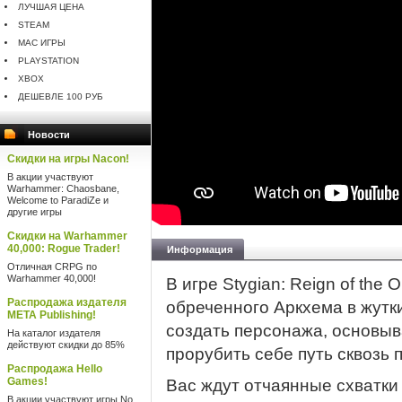
ЛУЧШАЯ ЦЕНА
STEAM
MAC ИГРЫ
PLAYSTATION
XBOX
ДЕШЕВЛЕ 100 РУБ
Новости
Скидки на игры Nacon!
В акции участвуют
Warhammer: Chaosbane,
Welcome to ParadiZe и
другие игры
Скидки на Warhammer
40,000: Rogue Trader!
Информация
Отличная CRPG по
Warhammer 40,000!
В игре Stygian: Reign of the
Распродажа издателя
обреченного Аркхема в жутк
META Publishing!
создать персонажа, основыва
На каталог издателя
действуют скидки до 85%
прорубить себе путь сквозь
Распродажа Hello
Games!
Вас ждут отчаянные схватки
В акции участвуют игры No