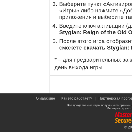
Выберите пункт «Активиров
«Игры» либо нажмите «Доб
приложения и выберите там
Введите ключ активации (
Stygian: Reign of the Old 
После этого игра отобрази
сможете
скачать Stygian: 
* – для предварительных зак
день выхода игры.
О магазине
|
Как это работает?
|
Партнерская прогр
Все продаваемые игры получены по прямым 
Мы гарантируем 
© 2