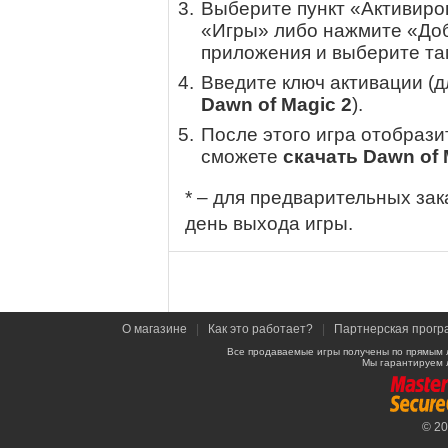
Выберите пункт «Активиров
«Игры» либо нажмите «Доб
приложения и выберите там
Введите ключ активации (
Dawn of Magic 2
).
После этого игра отобрази
сможете
скачать Dawn of 
* – для предварительных зак
день выхода игры.
О магазине
|
Как это работает?
|
Партнерская прогр
Все продаваемые игры получены по прямым 
Мы гарантируем 
© 2