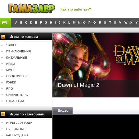
Как это работает?
A
B
C
D
E
F
G
H
I
J
K
L
M
N
O
P
Q
R
S
T
U
V
W
X
Y
Игры по жанрам
ЭКШЕН
ПРИКЛЮЧЕНИЯ
КАЗУАЛЬНЫЕ
ИНДИ
MMO
СПОРТИВНЫЕ
ГОНКИ
Dawn of Magic 2
RPG
СИМУЛЯТОРЫ
СТРАТЕГИИ
Видео
Игры по категориям
ИГРЫ 2026 ГОДА
EVE ONLINE
РАСПРОДАЖА