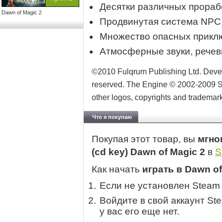
Десятки различных прораб
Dawn of Magic 2
Продвинутая система NPC
Множество опасных приклю
Атмосферные звуки, речев
©2010 Fulqrum Publishing Ltd. Develo
reserved. The Engine © 2002-2009 Sky
other logos, copyrights and trademark
Что я покупаю
Покупая этот товар, вы
мгно
(cd key) Dawn of Magic 2
в
S
Как начать
играть в Dawn of
Если не установлен Steam
Войдите в свой аккаунт St
у вас его еще нет.