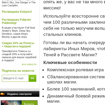
опять же, у вас не так мног
Man's Sky, Joe Danger и The
Last Campfire
миссию!
Распродажа Kalypso!
Используйте всесторонне св
Распродажа Fulqrum
чем 100 различными заклин
Publishing!
себя не только могучим волш
В акции участвуют Fell Seal:
Arbiter's Mark, Deep Sky
стальных клинков.
Derelicts, серия King's
Bounty и другие игры
Готовы ли вы начать очеред
Скидка 20% на Плексы
+ Окраски в подарок!
лабиринты Иных Миров, что
Приобретите Плексы со
Теней в Рассвете Магии?
скидкой 20% и получайте
окраски для ваших кораблей
в подарок!
Ключевые особенности
все новости
Комплексная ролевая игра
Подписка на новости
Сбалансированная система
школах магии.
Более 100 заклинаний, ко
Недавно смотрели
Динамичный боевой режим 
магии.