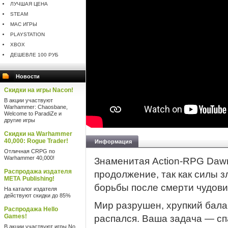
ЛУЧШАЯ ЦЕНА
STEAM
MAC ИГРЫ
PLAYSTATION
XBOX
ДЕШЕВЛЕ 100 РУБ
Новости
Скидки на игры Nacon!
В акции участвуют
Warhammer: Chaosbane,
Welcome to ParadiZe и
другие игры
Скидки на Warhammer
40,000: Rogue Trader!
Информация
Отличная CRPG по
Warhammer 40,000!
Знаменитая Action-RPG Dawn
Распродажа издателя
продолжение, так как силы з
META Publishing!
борьбы после смерти чудов
На каталог издателя
действуют скидки до 85%
Мир разрушен, хрупкий бала
Распродажа Hello
Games!
распался. Ваша задача — сп
В акции участвуют игры No