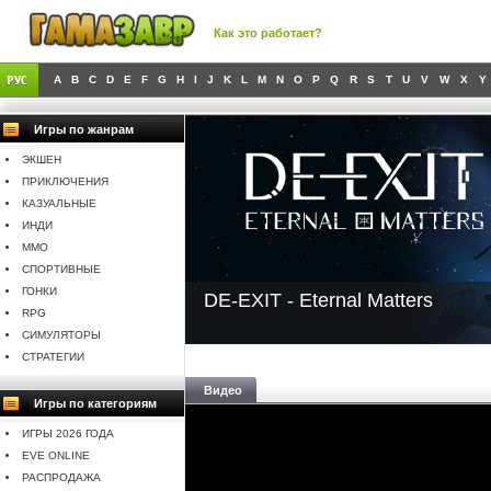
Как это работает?
A
B
C
D
E
F
G
H
I
J
K
L
M
N
O
P
Q
R
S
T
U
V
W
X
Y
Игры по жанрам
ЭКШЕН
ПРИКЛЮЧЕНИЯ
КАЗУАЛЬНЫЕ
ИНДИ
MMO
СПОРТИВНЫЕ
ГОНКИ
DE-EXIT - Eternal Matters
RPG
СИМУЛЯТОРЫ
СТРАТЕГИИ
Видео
Игры по категориям
ИГРЫ 2026 ГОДА
EVE ONLINE
РАСПРОДАЖА