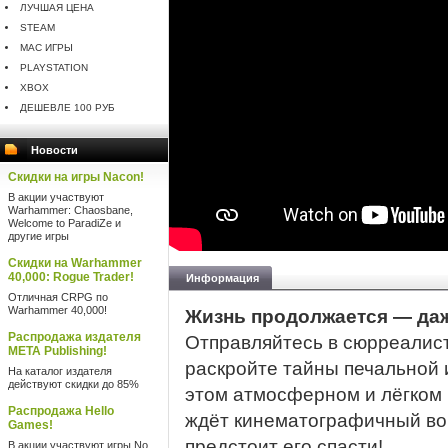
ЛУЧШАЯ ЦЕНА
STEAM
MAC ИГРЫ
PLAYSTATION
XBOX
ДЕШЕВЛЕ 100 РУБ
Новости
Скидки на игры Nacon!
В акции участвуют
Warhammer: Chaosbane,
Welcome to ParadiZe и
другие игры
Скидки на Warhammer
40,000: Rogue Trader!
Информация
Отличная CRPG по
Warhammer 40,000!
Жизнь продолжается — даж
Распродажа издателя
Отправляйтесь в сюрреалис
META Publishing!
раскройте тайны печальной 
На каталог издателя
действуют скидки до 85%
этом атмосферном и лёгком 
Распродажа Hello
ждёт кинематографичный во
Games!
предстоит его спасти!
В акции участвуют игры No