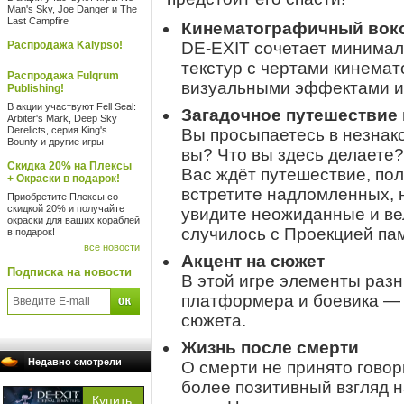
Man's Sky, Joe Danger и The
Last Campfire
Кинематографичный вок
Распродажа Kalypso!
DE-EXIT сочетает минимал
текстур с чертами кинема
Распродажа Fulqrum
визуальными эффектами и
Publishing!
В акции участвуют Fell Seal:
Загадочное путешествие
Arbiter's Mark, Deep Sky
Derelicts, серия King's
Вы просыпаетесь в незнак
Bounty и другие игры
вы? Что вы здесь делаете?
Скидка 20% на Плексы
Вас ждёт путешествие, пол
+ Окраски в подарок!
встретите надломленных, 
Приобретите Плексы со
скидкой 20% и получайте
увидите неожиданные и ве
окраски для ваших кораблей
случилось с Проекцией пам
в подарок!
все новости
Акцент на сюжет
Подписка на новости
В этой игре элементы разн
платформера и боевика — 
сюжета.
Жизнь после смерти
Недавно смотрели
О смерти не принято говор
более позитивный взгляд 