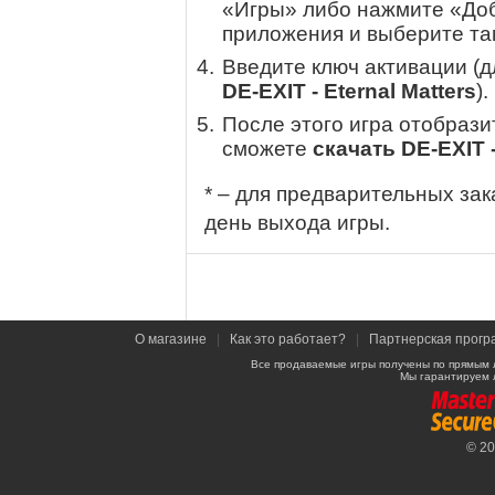
«Игры» либо нажмите «Доб
приложения и выберите там
Введите ключ активации (
DE-EXIT - Eternal Matters
).
После этого игра отобрази
сможете
скачать DE-EXIT -
* – для предварительных зак
день выхода игры.
О магазине
|
Как это работает?
|
Партнерская прогр
Все продаваемые игры получены по прямым 
Мы гарантируем 
© 2