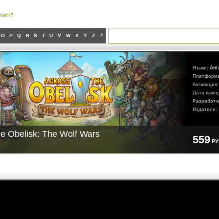
тает?
O
P
Q
R
S
T
U
V
W
X
Y
Z
#
Анг
Языки:
Платформ
Активация
Дата выхо
Разработч
Издатели:
e Obelisk: The Wolf Wars
559
Р