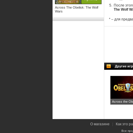
После этог
Across The Obelisk: The Wolf
The Wolf W
Wars
* – для предв
Другие игр
Across the Ob
О магазине
|
Как это р
Все про