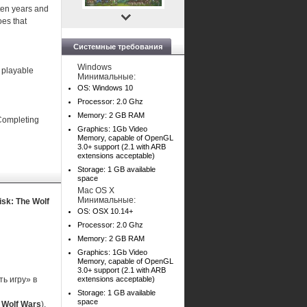
ten years and
oes that
Системные требования
Windows
 playable
Минимальные:
OS: Windows 10
Processor: 2.0 Ghz
Memory: 2 GB RAM
 Completing
Graphics: 1Gb Video
Memory, capable of OpenGL
3.0+ support (2.1 with ARB
extensions acceptable)
Storage: 1 GB available
space
Mac OS X
Минимальные:
isk: The Wolf
OS: OSX 10.14+
Processor: 2.0 Ghz
Memory: 2 GB RAM
Graphics: 1Gb Video
Memory, capable of OpenGL
3.0+ support (2.1 with ARB
ь игру» в
extensions acceptable)
Storage: 1 GB available
space
 Wolf Wars
).