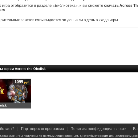
о игра отобразится в разделе «Библиотека», и вы сможете
скачать Across Th
ars
.
арительных заказов ключ выдается за день или в день выхода игры.
ы серии Across the Obelisk
1099
руб
elisk
аботает?
|
Партнерская программа
|
Политика конфиденциальности
|
Ва
даваемые игры получены по прямым лицензионным, дистрибьюторским или дилерским дог