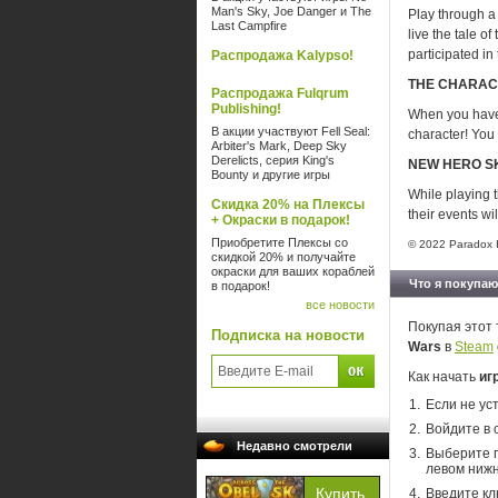
Man's Sky, Joe Danger и The
Play through a
Last Campfire
live the tale o
participated in
Распродажа Kalypso!
THE CHARAC
Распродажа Fulqrum
Publishing!
When you have 
В акции участвуют Fell Seal:
character! You 
Arbiter's Mark, Deep Sky
Derelicts, серия King's
NEW HERO S
Bounty и другие игры
While playing 
Скидка 20% на Плексы
their events wi
+ Окраски в подарок!
Приобретите Плексы со
© 2022 Paradox In
скидкой 20% и получайте
окраски для ваших кораблей
Что я покупаю
в подарок!
все новости
Покупая этот 
Подписка на новости
Wars
в
Steam
Как начать
иг
Если не ус
Войдите в 
Недавно смотрели
Выберите п
левом нижн
Введите кл