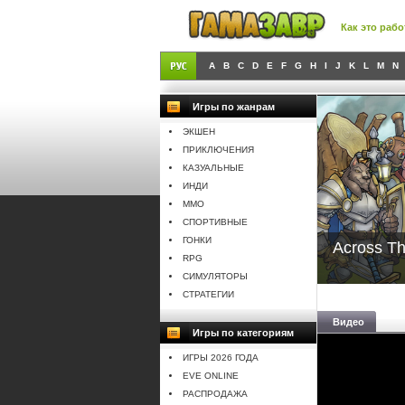
Как это рабо
A
B
C
D
E
F
G
H
I
J
K
L
M
N
Игры по жанрам
ЭКШЕН
ПРИКЛЮЧЕНИЯ
КАЗУАЛЬНЫЕ
ИНДИ
MMO
СПОРТИВНЫЕ
ГОНКИ
Across Th
RPG
СИМУЛЯТОРЫ
СТРАТЕГИИ
Видео
Игры по категориям
ИГРЫ 2026 ГОДА
EVE ONLINE
РАСПРОДАЖА