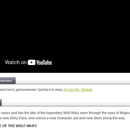
контент
 контенту дополнения требуется игра
Across the Obelisk
n years and live the tale of the legendary Wolf Wars seen through the eyes of Magn
is new Story Pack, and unlock a new character, pet and new skins along the way.
LE OF THE WOLF WARS