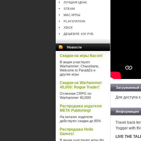
ЛУЧШАЯ ЦЕНА
STEAM
MAC ИГРЫ
PLAYSTATION
XBOX
ДЕШЕВЛЕ 100 РУБ
Новости
Скидки на игры Nacon!
В акции участвуют
Warhammer: Chaosbane,
Welcome to ParadiZe и
другие игры
Скидки на Warhammer
40,000: Rogue Trader!
Загружаемый 
Отличная CRPG по
Для доступа к
Warhammer 40,000!
Распродажа издателя
META Publishing!
Информация
На каталог издателя
действуют скидки до 85%
Travel back te
Yogger with th
Распродажа Hello
Games!
LIVE THE TA
В акции участвуют игры No