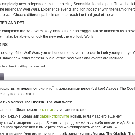
 completely new independent zone depicting Senenthia from the past. Travel back 
f the legendary Wolf Wars. Experience events and fight together with the team of her
 the war. Choose different paths in order to reach the final goal of the war.
TER AND PET
completed the Wolf Wars story, none other than Yogger will be unlocked as a new
will also be able to unlock the new pet, the wolf cub Wolfy!
KINS
the story of the Wolf Wars you will encounter several heroes in their younger days.
ll unlock new skins for them. A total of five new skins and events are included.
teractive AB. All rights reserved.
*
товар, вы
мгновенно
получите
лицензионный
ключ (cd key) Across The Obel
сразу после оплаты.
рать в Across The Obelisk: The Wolf Wars
:
тановлен Steam клиент,
скачайте
и установите его .
свой аккаунт Steam или
зарегистрируйте
новый, если у вас его еще нет.
ункт «Активировать через Steam...» в разделе «Игры» либо нажмите «Добавит
ем углу приложения и выберите там «Активировать через Steam...».
юч активации (для его получения необходимо
купить Across The Obelisk: The