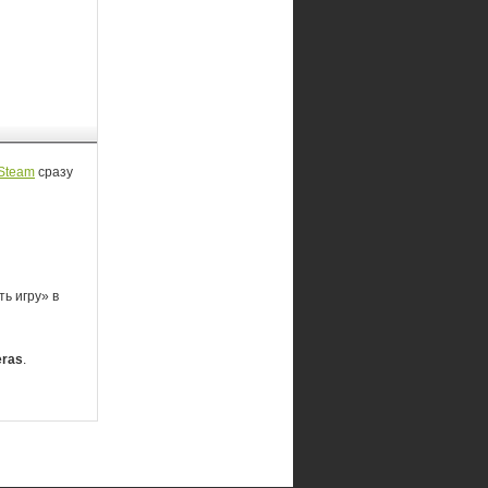
Steam
сразу
ь игру» в
eras
.