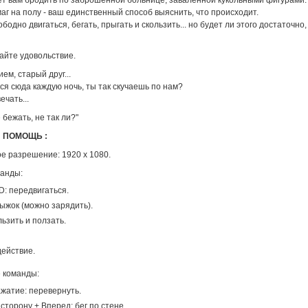
ет вам бродить по заброшенной больнице, заваленной кукольными фигурами.
аг на полу - ваш единственный способ выяснить, что происходит.
бодно двигаться, бегать, прыгать и скользить... но будет ли этого достаточно
айте удовольствие.
ем, старый друг...
я сюда каждую ночь, ты так скучаешь по нам?
ечать...
 бежать, не так ли?"
 ПОМОЩЬ :
е разрешение: 1920 x 1080.
анды:
: передвигаться.
ыжок (можно зарядить).
ользить и ползать.
действие.
 команды:
жатие: перевернуть.
сторону + Вперед: бег по стене.