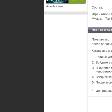
Acanthoceras
Состав:
Игра - Амори 
Музыка - Том 
Что я покупаю
Покупая этот 
после оплаты
Как начать
иг
Если не ус
Войдите в 
Выберите п
левом нижн
Введите кл
После этог
* – для предв