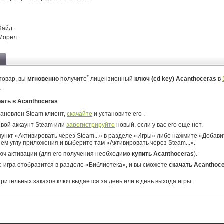
Хайд.
Морел.
*
товар, вы
мгновенно
получите
лицензионный
ключ (cd key) Acanthoceras
в
.
рать в Acanthoceras
:
тановлен Steam клиент,
скачайте
и установите его .
свой аккаунт Steam или
зарегистрируйте
новый, если у вас его еще нет.
ункт «Активировать через Steam...» в разделе «Игры» либо нажмите «Добавит
ем углу приложения и выберите там «Активировать через Steam...».
юч активации (для его получения необходимо
купить Acanthoceras
).
о игра отобразится в разделе «Библиотека», и вы сможете
скачать Acanthoc
арительных заказов ключ выдается за день или в день выхода игры.