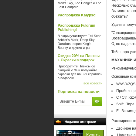
Игра позволя
Man's Sky, Joe Danger и The
Несколько бум
Last Campfire
Вы можете сво
Распродажа Kalypso!
сбежать?
Удачи и получ
Распродажа Fulqrum
Publishing!
"С возвращени
В акции участвуют Fell Seal:
Возвращаешьс
Arbiter's Mark, Deep Sky
О, не надо отв
Derelicts, серия King's
Bounty и другие игры
Тебе пора уже
Скидка 20% на Плексы
+ Окраски в подарок!
МАХАНИКИ И
Приобретите Плексы со
Рекомендуемо
скидкой 20% и получайте
окраски для ваших кораблей
Основные ком
в подарок!
все новости
WASD/ZQSD
Пробел: пр
Подписка на новости
C / Ctrl: ск
Shift : Тире.
E : Взаимо
Расширенные
Недавно смотрели
Двойное на
Нажатие в 