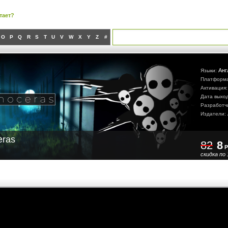
тает?
O
P
Q
R
S
T
U
V
W
X
Y
Z
#
Анг
Языки:
Платформ
Активация
Дата выхо
Разработч
Издатели:
eras
82
8
Р
скидка по 