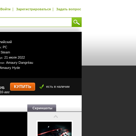
|
|
Войти
Зарегистрироваться
Задать вопрос
лийский
PC
а:
Steam
:
21 июля 2022
да:
Amaury Dangréau
ики:
Amaury Hyde
КУПИТЬ
есть в наличии
УБ
16-авг
Скриншоты