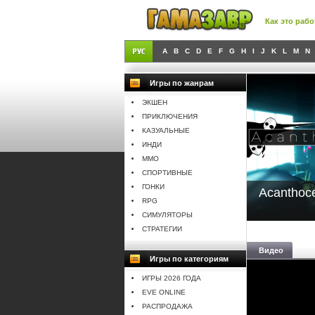
Как это рабо
A
B
C
D
E
F
G
H
I
J
K
L
M
N
Игры по жанрам
ЭКШЕН
ПРИКЛЮЧЕНИЯ
КАЗУАЛЬНЫЕ
ИНДИ
MMO
СПОРТИВНЫЕ
ГОНКИ
Acanthoc
RPG
СИМУЛЯТОРЫ
СТРАТЕГИИ
Видео
Игры по категориям
ИГРЫ 2026 ГОДА
EVE ONLINE
РАСПРОДАЖА