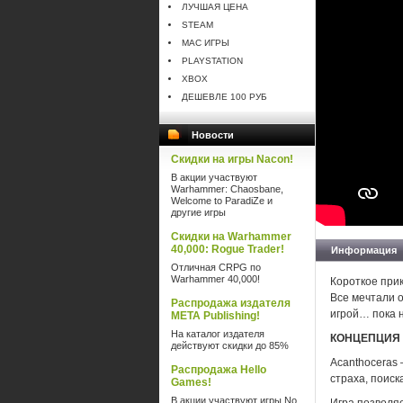
ЛУЧШАЯ ЦЕНА
STEAM
MAC ИГРЫ
PLAYSTATION
XBOX
ДЕШЕВЛЕ 100 РУБ
Новости
Скидки на игры Nacon!
В акции участвуют
Warhammer: Chaosbane,
Welcome to ParadiZe и
другие игры
Скидки на Warhammer
40,000: Rogue Trader!
Информация
Отличная CRPG по
Warhammer 40,000!
Короткое при
Все мечтали о
Распродажа издателя
игрой… пока 
META Publishing!
На каталог издателя
КОНЦЕПЦИЯ 
действуют скидки до 85%
Acanthoceras
Распродажа Hello
страха, поиск
Games!
В акции участвуют игры No