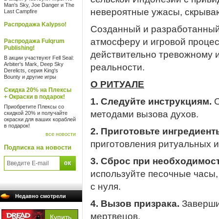
Man's Sky, Joe Danger и The
невероятные ужасы, скрыва
Last Campfire
Распродажа Kalypso!
Созданный и разработанный 
атмосферу и игровой процес
Распродажа Fulqrum
Publishing!
действительно тревожному и
В акции участвуют Fell Seal:
Arbiter's Mark, Deep Sky
реальности.
Derelicts, серия King's
Bounty и другие игры
О РИТУАЛЕ
Скидка 20% на Плексы
+ Окраски в подарок!
1. Следуйте инструкциям.
О
Приобретите Плексы со
методами вызова духов.
скидкой 20% и получайте
окраски для ваших кораблей
в подарок!
2. Приготовьте ингредиент
все новости
приготовления ритуальных и
Подписка на новости
3. Сброс при необходимост
используйте песочные часы,
с нуля.
Недавно смотрели
4. Вызов призрака.
Заверши
мертвецов.