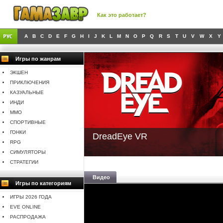
Как это работает?
A
B
C
D
E
F
G
H
I
J
K
L
M
N
O
P
Q
R
S
T
U
V
W
X
Y
Игры по жанрам
ЭКШЕН
ПРИКЛЮЧЕНИЯ
КАЗУАЛЬНЫЕ
ИНДИ
MMO
СПОРТИВНЫЕ
ГОНКИ
DreadEye VR
RPG
СИМУЛЯТОРЫ
СТРАТЕГИИ
Видео
Игры по категориям
ИГРЫ 2026 ГОДА
EVE ONLINE
РАСПРОДАЖА