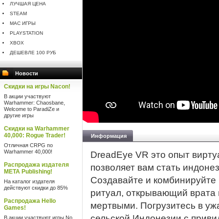
ЛУЧШАЯ ЦЕНА
STEAM
MAC ИГРЫ
PLAYSTATION
XBOX
ДЕШЕВЛЕ 100 РУБ
Новости
Скидки на игры Nacon!
В акции участвуют
Warhammer: Chaosbane,
Welcome to ParadiZe и
другие игры
Скидки на Warhammer
40,000: Rogue Trader!
Информация
Отличная CRPG по
Warhammer 40,000!
DreadEye VR это опыт вирту
Распродажа издателя
позволяет вам стать индоне
META Publishing!
Создавайте и комбинируйте 
На каталог издателя
действуют скидки до 85%
ритуал, открывающий врата 
Распродажа Hello
мертвыми. Погрузитесь в у
Games!
сельской Индонезии с приви
В акции участвуют игры No