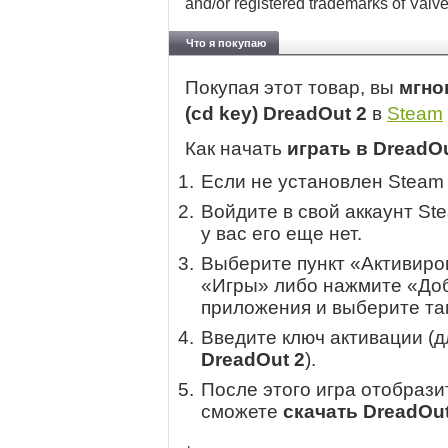
and/or registered trademarks of Valve
Что я покупаю
Покупая этот товар, вы
мгно
(cd key) DreadOut 2
в
Steam
Как начать
играть в DreadOu
Если не установлен Steam
Войдите в свой аккаунт St
у вас его еще нет.
Выберите пункт «Активиров
«Игры» либо нажмите «Доб
приложения и выберите там
Введите ключ активации (
DreadOut 2
).
После этого игра отобрази
сможете
скачать DreadOut