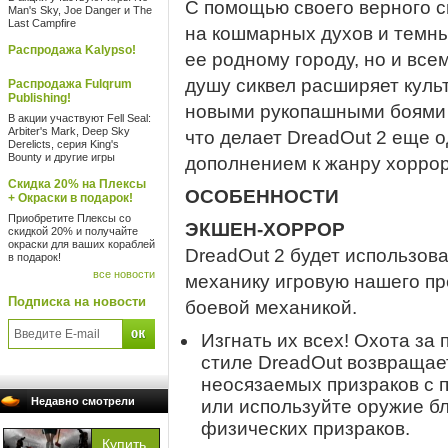
С помощью своего верного 
Man's Sky, Joe Danger и The
Last Campfire
на кошмарных духов и темны
Распродажа Kalypso!
ее родному городу, но и все
душу сиквел расширяет куль
Распродажа Fulqrum
Publishing!
новыми рукопашными боями 
В акции участвуют Fell Seal:
Arbiter's Mark, Deep Sky
что делает DreadOut 2 еще
Derelicts, серия King's
Bounty и другие игры
дополнением к жанру хоррор
Скидка 20% на Плексы
ОСОБЕННОСТИ
+ Окраски в подарок!
Приобретите Плексы со
ЭКШЕН-ХОРРОР
скидкой 20% и получайте
окраски для ваших кораблей
DreadOut 2 будет использо
в подарок!
все новости
механику игровую нашего пр
Подписка на новости
боевой механикой.
Изгнать их всех! Охота за
стиле DreadOut возвращае
неосязаемых призраков с
Недавно смотрели
или используйте оружие б
физических призраков.