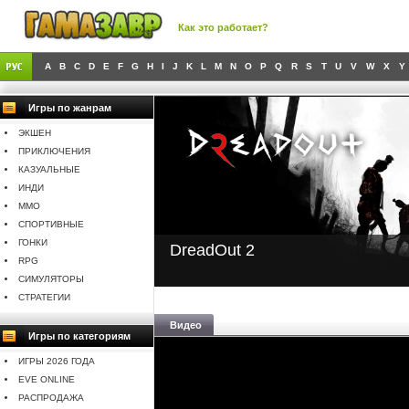
Как это работает?
A
B
C
D
E
F
G
H
I
J
K
L
M
N
O
P
Q
R
S
T
U
V
W
X
Y
Игры по жанрам
ЭКШЕН
ПРИКЛЮЧЕНИЯ
КАЗУАЛЬНЫЕ
ИНДИ
MMO
СПОРТИВНЫЕ
ГОНКИ
DreadOut 2
RPG
СИМУЛЯТОРЫ
СТРАТЕГИИ
Видео
Игры по категориям
ИГРЫ 2026 ГОДА
EVE ONLINE
РАСПРОДАЖА