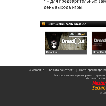
* – для предварительных зак
день выхода игры.
Другие игры серии DreadOut
349
118
руб
DreadOut
DreadOut R
О магазине
|
Как это работает?
|
Партнерская прогр
Все продаваемые игры получены по прямым 
Мы гарантируем 
© 2