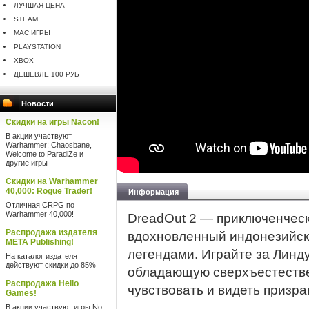
ЛУЧШАЯ ЦЕНА
STEAM
MAC ИГРЫ
PLAYSTATION
XBOX
ДЕШЕВЛЕ 100 РУБ
Новости
Скидки на игры Nacon!
В акции участвуют
Warhammer: Chaosbane,
Welcome to ParadiZe и
другие игры
Скидки на Warhammer
40,000: Rogue Trader!
Информация
Отличная CRPG по
Warhammer 40,000!
DreadOut 2 — приключенческ
Распродажа издателя
вдохновленный индонезийск
META Publishing!
легендами. Играйте за Линд
На каталог издателя
действуют скидки до 85%
обладающую сверхъестеств
Распродажа Hello
чувствовать и видеть призра
Games!
В акции участвуют игры No