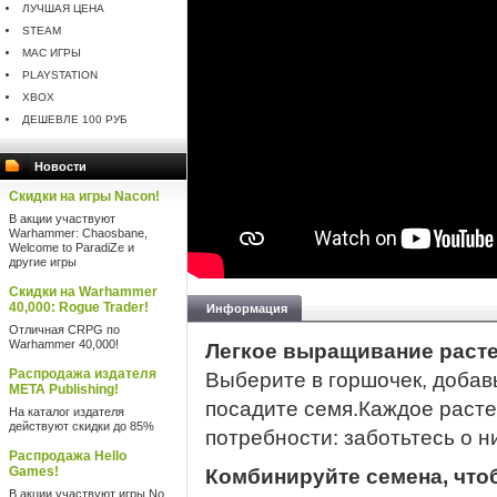
ЛУЧШАЯ ЦЕНА
STEAM
MAC ИГРЫ
PLAYSTATION
XBOX
ДЕШЕВЛЕ 100 РУБ
Новости
Скидки на игры Nacon!
В акции участвуют
Warhammer: Chaosbane,
Welcome to ParadiZe и
другие игры
Скидки на Warhammer
40,000: Rogue Trader!
Информация
Отличная CRPG по
Warhammer 40,000!
Легкое выращивание расте
Распродажа издателя
Выберите в горшочек, добавь
META Publishing!
посадите семя.Каждое расте
На каталог издателя
действуют скидки до 85%
потребности: заботьтесь о н
Распродажа Hello
Games!
Комбинируйте семена, что
В акции участвуют игры No