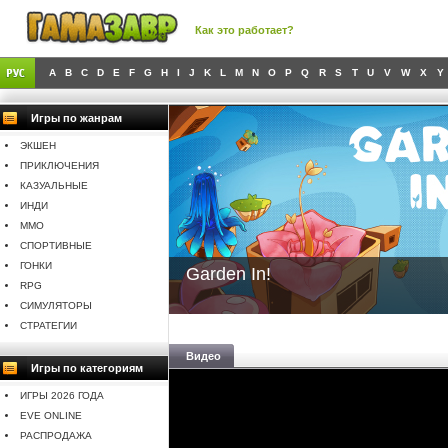
Как это работает?
A
B
C
D
E
F
G
H
I
J
K
L
M
N
O
P
Q
R
S
T
U
V
W
X
Y
Игры по жанрам
ЭКШЕН
ПРИКЛЮЧЕНИЯ
КАЗУАЛЬНЫЕ
ИНДИ
MMO
СПОРТИВНЫЕ
ГОНКИ
Garden In!
RPG
СИМУЛЯТОРЫ
СТРАТЕГИИ
Видео
Игры по категориям
ИГРЫ 2026 ГОДА
EVE ONLINE
РАСПРОДАЖА