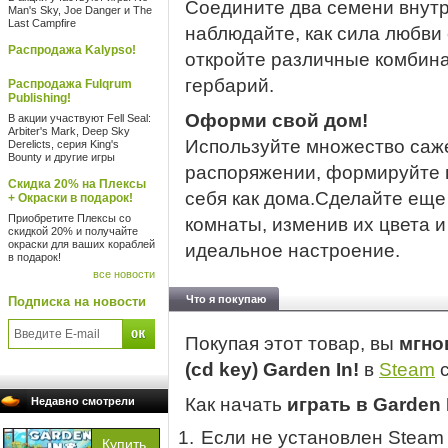
Соедините два семени внутр
Man's Sky, Joe Danger и The
Last Campfire
наблюдайте, как сила любви
Распродажа Kalypso!
откройте различные комбина
гербарий.
Распродажа Fulqrum
Publishing!
Оформи свой дом!
В акции участвуют Fell Seal:
Arbiter's Mark, Deep Sky
Используйте множество саж
Derelicts, серия King's
Bounty и другие игры
распоряжении, формируйте 
Скидка 20% на Плексы
себя как дома.Сделайте еще
+ Окраски в подарок!
Приобретите Плексы со
комнаты, изменив их цвета и
скидкой 20% и получайте
окраски для ваших кораблей
идеальное настроение.
в подарок!
все новости
Что я покупаю
Подписка на новости
Покупая этот товар, вы
мгно
(cd key) Garden In!
в
Steam
с
Как начать
играть в Garden 
Недавно смотрели
Если не установлен Steam