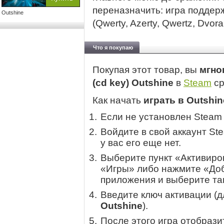
переназначить: игра поддер
Outshine
(Qwerty, Azerty, Qwertz, Dvor
Что я покупаю
Покупая этот товар, вы
мгно
(cd key) Outshine
в
Steam
ср
Как начать
играть в Outshin
Если не установлен Steam
Войдите в свой аккаунт St
у вас его еще нет.
Выберите пункт «Активиров
«Игры» либо нажмите «Доб
приложения и выберите там
Введите ключ активации (
Outshine
).
После этого игра отобрази