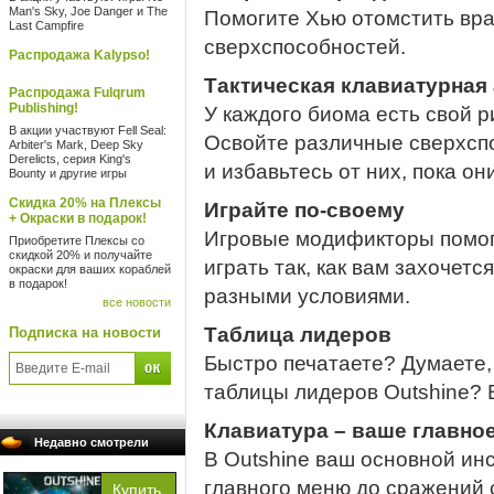
Man's Sky, Joe Danger и The
Помогите Хью отомстить вра
Last Campfire
сверхспособностей.
Распродажа Kalypso!
Тактическая клавиатурная
Распродажа Fulqrum
Publishing!
У каждого биома есть свой р
В акции участвуют Fell Seal:
Освойте различные сверхспо
Arbiter's Mark, Deep Sky
Derelicts, серия King's
и избавьтесь от них, пока он
Bounty и другие игры
Скидка 20% на Плексы
Играйте по-своему
+ Окраски в подарок!
Игровые модификторы помог
Приобретите Плексы со
скидкой 20% и получайте
играть так, как вам захочетс
окраски для ваших кораблей
в подарок!
разными условиями.
все новости
Таблица лидеров
Подписка на новости
Быстро печатаете? Думаете, 
таблицы лидеров Outshine? 
Клавиатура – ваше главно
Недавно смотрели
В Outshine ваш основной инс
главного меню до сражений 