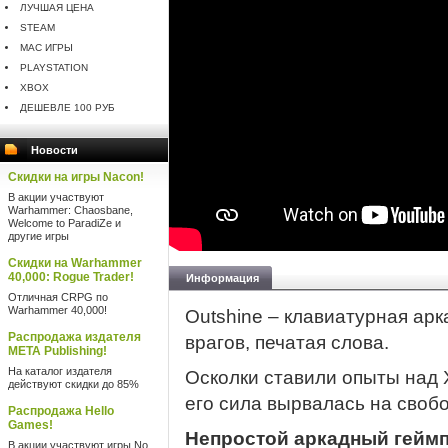
ЛУЧШАЯ ЦЕНА
STEAM
MAC ИГРЫ
PLAYSTATION
XBOX
ДЕШЕВЛЕ 100 РУБ
Новости
Скидки на игры Nacon!
В акции участвуют
Warhammer: Chaosbane,
Welcome to ParadiZe и
другие игры
Скидки на Warhammer
40,000: Rogue Trader!
Информация
Отличная CRPG по
Warhammer 40,000!
Outshine – клавиатурная арк
Распродажа издателя
врагов, печатая слова.
META Publishing!
На каталог издателя
Осколки ставили опыты над 
действуют скидки до 85%
его сила вырвалась на своб
Распродажа Hello
Games!
Непростой аркадный гейм
В акции участвуют игры No