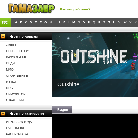
Как это работает?
A
B
C
D
E
F
G
H
I
J
K
L
M
N
O
P
Q
R
S
T
U
V
W
X
Y
Игры по жанрам
ЭКШЕН
ПРИКЛЮЧЕНИЯ
КАЗУАЛЬНЫЕ
ИНДИ
MMO
СПОРТИВНЫЕ
ГОНКИ
Outshine
RPG
СИМУЛЯТОРЫ
СТРАТЕГИИ
Видео
Игры по категориям
ИГРЫ 2026 ГОДА
EVE ONLINE
РАСПРОДАЖА