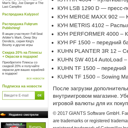
Man's Sky, Joe Danger и The
Last Campfire
КУН LSB 1290 D — пресс-
Распродажа Kalypso!
КУН MERGE MAXX 902 — К
Распродажа Fulqrum
КУН METRIS 4102 – Распы
Publishing!
КУН PERFORMER 4000 – К
В акции участвуют Fell Seal:
Arbiter's Mark, Deep Sky
Derelicts, серия King's
КУН PF 1500 – передний б
Bounty и другие игры
KUHN PLANTER 3R 12 – С
Скидка 20% на Плексы
+ Окраски в подарок!
KUHN SW 4014 AutoLoad – 
Приобретите Плексы со
скидкой 20% и получайте
KUHN TF 1500 – передний 
окраски для ваших кораблей
в подарок!
KUHN TF 1500 – Sowing Mac
все новости
Подписка на новости
После загрузки дополнитель
внутриигровом магазине. Убе
игровой валюты для их покуп
© 2017 GIANTS Software GmbH. Farmi
Недавно смотрели
are trademarks or registered trade