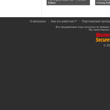
Edition
Fishing Edi
О магазине
|
Как это работает?
|
Партнерская прогр
Все продаваемые игры получены по прямым 
Мы гарантируем 
© 2