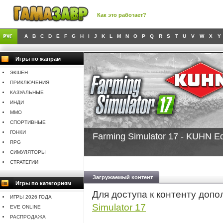
Как это работает?
A
B
C
D
E
F
G
H
I
J
K
L
M
N
O
P
Q
R
S
T
U
V
W
X
Y
Игры по жанрам
ЭКШЕН
ПРИКЛЮЧЕНИЯ
КАЗУАЛЬНЫЕ
ИНДИ
MMO
СПОРТИВНЫЕ
ГОНКИ
Farming Simulator 17 - KUHN E
RPG
СИМУЛЯТОРЫ
СТРАТЕГИИ
Загружаемый контент
Игры по категориям
Для доступа к контенту доп
ИГРЫ 2026 ГОДА
Simulator 17
EVE ONLINE
РАСПРОДАЖА