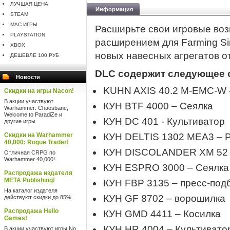
ЛУЧШАЯ ЦЕНА
Информация
STEAM
MAC ИГРЫ
Расширьте свои игровые во
PLAYSTATION
расширением для Farming Si
XBOX
новых навесных агрегатов о
ДЕШЕВЛЕ 100 РУБ
DLC содержит следующее 
Новости
KUHN AXIS 40.2 M-EMC-W 
Скидки на игры Nacon!
В акции участвуют
КУН BTF 4000 – Сеялка
Warhammer: Chaosbane,
Welcome to ParadiZe и
КУН DC 401 - Культиватор
другие игры
Скидки на Warhammer
КУН DELTIS 1302 MEA3 – 
40,000: Rogue Trader!
КУН DISCOLANDER XM 52 
Отличная CRPG по
Warhammer 40,000!
КУН ESPRO 3000 – Сеялка
Распродажа издателя
META Publishing!
КУН FBP 3135 – пресс-под
На каталог издателя
КУН GF 8702 – ворошилка
действуют скидки до 85%
Распродажа Hello
КУН GMD 4411 – Косилка
Games!
КУН HR 4004 – Культивато
В акции участвуют игры No