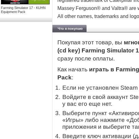
registered trademark of Caterpillar 
Massey Ferguson® and Valtra® are wo
Farming Simulator 17 - KUHN
Equipment Pack
All other names, trademarks and logos
Что я покупаю
Покупая этот товар, вы
мгно
(cd key) Farming Simulator
сразу после оплаты.
Как начать
играть в Farming
Pack
:
Если не установлен Steam
Войдите в свой аккаунт St
у вас его еще нет.
Выберите пункт «Активиров
«Игры» либо нажмите «Доб
приложения и выберите там
Введите ключ активации (