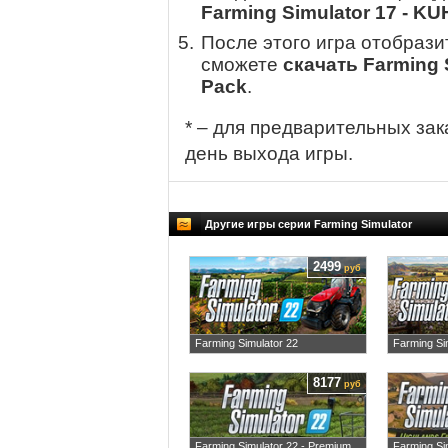
Farming Simulator 17 - K
После этого игра отобрази
сможете
скачать Farming 
Pack
.
* – для предварительных зак
день выхода игры.
Другие игры серии Farming Simulator
2499
руб
Farming Simulator 22
Farming Si
8177
руб
Farming Simulator 22 - Premium
Farming Si