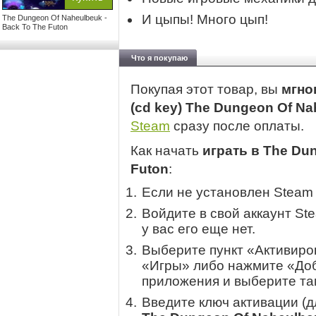
И цыпы! Много цып!
The Dungeon Of Naheulbeuk -
Back To The Futon
Что я покупаю
Покупая этот товар, вы
мгно
(cd key) The Dungeon Of Na
Steam
сразу после оплаты.
Как начать
играть в The Du
Futon
:
Если не установлен Steam
Войдите в свой аккаунт St
у вас его еще нет.
Выберите пункт «Активиров
«Игры» либо нажмите «Доб
приложения и выберите там
Введите ключ активации (