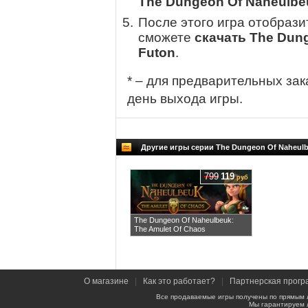
The Dungeon Of Naheulbeu
После этого игра отобрази
сможете
скачать The Dung
Futon
.
* – для предварительных зак
день выхода игры.
Другие игры серии The Dungeon Of Naheul
799
119
руб
The Dungeon Of Naheulbeuk:
The Amulet Of Chaos
О магазине
|
Как это работает?
|
Партнерская прогр
Все продаваемые игры получены по прямым 
Мы гарантируем 