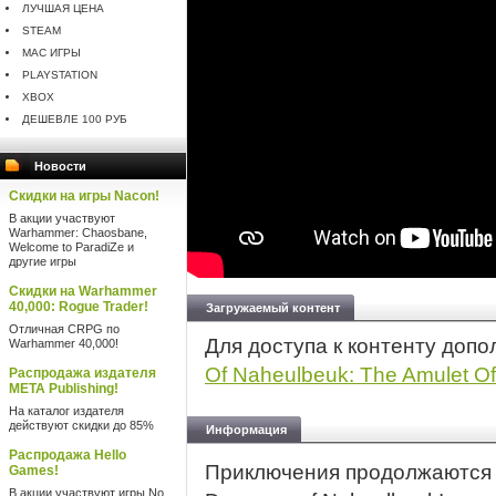
ЛУЧШАЯ ЦЕНА
STEAM
MAC ИГРЫ
PLAYSTATION
XBOX
ДЕШЕВЛЕ 100 РУБ
Новости
Скидки на игры Nacon!
В акции участвуют
Warhammer: Chaosbane,
Welcome to ParadiZe и
другие игры
Скидки на Warhammer
40,000: Rogue Trader!
Загружаемый контент
Отличная CRPG по
Для доступа к контенту доп
Warhammer 40,000!
Of Naheulbeuk: The Amulet O
Распродажа издателя
META Publishing!
На каталог издателя
действуют скидки до 85%
Информация
Распродажа Hello
Приключения продолжаются 
Games!
В акции участвуют игры No