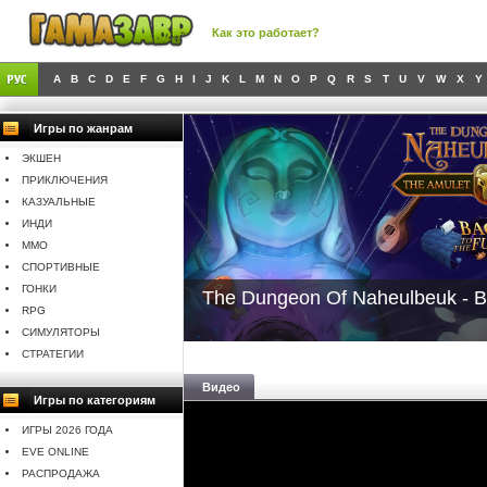
Как это работает?
A
B
C
D
E
F
G
H
I
J
K
L
M
N
O
P
Q
R
S
T
U
V
W
X
Y
Игры по жанрам
ЭКШЕН
ПРИКЛЮЧЕНИЯ
КАЗУАЛЬНЫЕ
ИНДИ
MMO
СПОРТИВНЫЕ
ГОНКИ
The Dungeon Of Naheulbeuk - B
RPG
СИМУЛЯТОРЫ
СТРАТЕГИИ
Видео
Игры по категориям
ИГРЫ 2026 ГОДА
EVE ONLINE
РАСПРОДАЖА