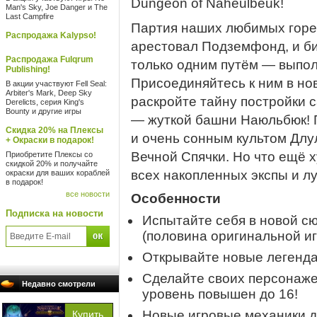
Dungeon of Naheulbeuk!
Man's Sky, Joe Danger и The
Last Campfire
Партия наших любимых горе-
Распродажа Kalypso!
арестовал Подземфонд, и би
Распродажа Fulqrum
только одним путём — выпо
Publishing!
Присоединяйтесь к ним в но
В акции участвуют Fell Seal:
Arbiter's Mark, Deep Sky
раскройте тайну постройки 
Derelicts, серия King's
Bounty и другие игры
— жуткой башни Наюльбюк! 
Скидка 20% на Плексы
и очень сонным культом Длул
+ Окраски в подарок!
Вечной Спячки. Но что ещё 
Приобретите Плексы со
скидкой 20% и получайте
всех накопленных экспы и лу
окраски для ваших кораблей
в подарок!
все новости
Особенности
Подписка на новости
Испытайте себя в новой сю
(половина оригинальной иг
Открывайте новые легенда
Сделайте своих персонаж
Недавно смотрели
уровень повышен до 16!
Новые игровые механики д